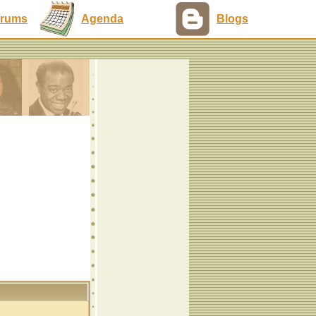
rums
Agenda
Blogs