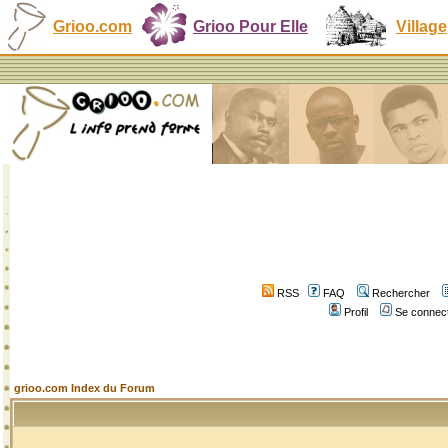
Grioo.com
Grioo Pour Elle
Village
RSS
FAQ
Rechercher
Profil
Se connect
grioo.com Index du Forum