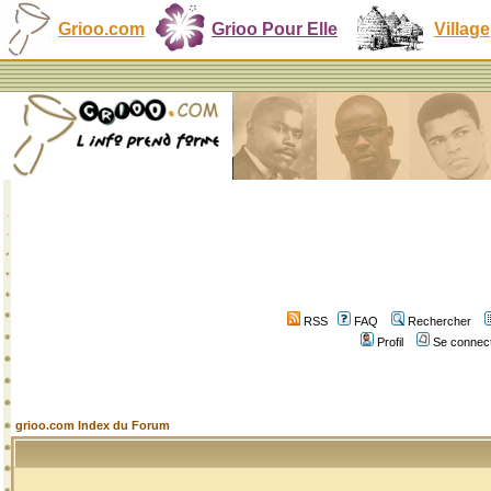
Grioo.com
Grioo Pour Elle
Village
RSS
FAQ
Rechercher
Profil
Se connect
grioo.com Index du Forum