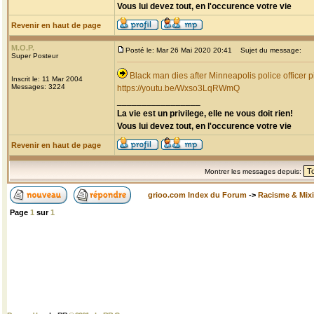
Vous lui devez tout, en l'occurence votre vie
Revenir en haut de page
M.O.P.
Posté le: Mar 26 Mai 2020 20:41
Sujet du message:
Super Posteur
Black man dies after Minneapolis police officer p
Inscrit le: 11 Mar 2004
Messages: 3224
https://youtu.be/Wxso3LqRWmQ
_________________
La vie est un privilege, elle ne vous doit rien!
Vous lui devez tout, en l'occurence votre vie
Revenir en haut de page
Montrer les messages depuis:
grioo.com Index du Forum
->
Racisme & Mixi
Page
1
sur
1