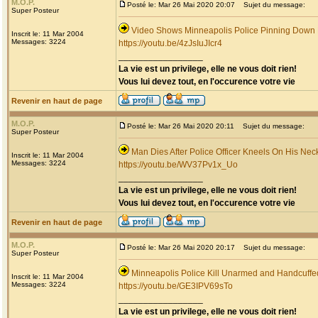
M.O.P.
Posté le: Mar 26 Mai 2020 20:07
Sujet du message:
Super Posteur
Video Shows Minneapolis Police Pinning Down
Inscrit le: 11 Mar 2004
Messages: 3224
https://youtu.be/4zJsIuJIcr4
_________________
La vie est un privilege, elle ne vous doit rien!
Vous lui devez tout, en l'occurence votre vie
Revenir en haut de page
M.O.P.
Posté le: Mar 26 Mai 2020 20:11
Sujet du message:
Super Posteur
Man Dies After Police Officer Kneels On His Nec
Inscrit le: 11 Mar 2004
Messages: 3224
https://youtu.be/WV37Pv1x_Uo
_________________
La vie est un privilege, elle ne vous doit rien!
Vous lui devez tout, en l'occurence votre vie
Revenir en haut de page
M.O.P.
Posté le: Mar 26 Mai 2020 20:17
Sujet du message:
Super Posteur
Minneapolis Police Kill Unarmed and Handcuff
Inscrit le: 11 Mar 2004
Messages: 3224
https://youtu.be/GE3IPV69sTo
_________________
La vie est un privilege, elle ne vous doit rien!