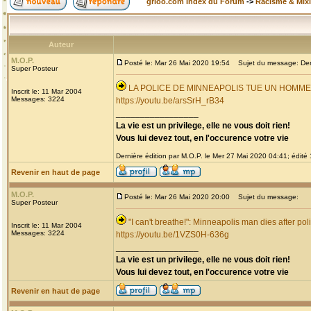
grioo.com Index du Forum
->
Racisme & Mixi
Auteur
M.O.P.
Posté le: Mar 26 Mai 2020 19:54
Sujet du message: Derni
Super Posteur
LA POLICE DE MINNEAPOLIS TUE UN HOMM
Inscrit le: 11 Mar 2004
Messages: 3224
https://youtu.be/arsSrH_rB34
_________________
La vie est un privilege, elle ne vous doit rien!
Vous lui devez tout, en l'occurence votre vie
Dernière édition par M.O.P. le Mer 27 Mai 2020 04:41; édité 1
Revenir en haut de page
M.O.P.
Posté le: Mar 26 Mai 2020 20:00
Sujet du message:
Super Posteur
"I can't breathe!": Minneapolis man dies after pol
Inscrit le: 11 Mar 2004
Messages: 3224
https://youtu.be/1VZS0H-636g
_________________
La vie est un privilege, elle ne vous doit rien!
Vous lui devez tout, en l'occurence votre vie
Revenir en haut de page