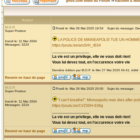
grioo.com Index du Forum
->
Racisme & Mixi
Auteur
M.O.P.
Posté le: Mar 26 Mai 2020 19:54
Sujet du message: Derni
Super Posteur
LA POLICE DE MINNEAPOLIS TUE UN HOMM
Inscrit le: 11 Mar 2004
Messages: 3224
https://youtu.be/arsSrH_rB34
_________________
La vie est un privilege, elle ne vous doit rien!
Vous lui devez tout, en l'occurence votre vie
Dernière édition par M.O.P. le Mer 27 Mai 2020 04:41; édité 1
Revenir en haut de page
M.O.P.
Posté le: Mar 26 Mai 2020 20:00
Sujet du message:
Super Posteur
"I can't breathe!": Minneapolis man dies after pol
Inscrit le: 11 Mar 2004
Messages: 3224
https://youtu.be/1VZS0H-636g
_________________
La vie est un privilege, elle ne vous doit rien!
Vous lui devez tout, en l'occurence votre vie
Revenir en haut de page