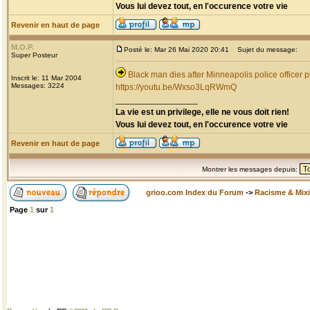
Vous lui devez tout, en l'occurence votre vie
Revenir en haut de page
M.O.P.
Posté le: Mar 26 Mai 2020 20:41
Sujet du message:
Super Posteur
Black man dies after Minneapolis police officer p
Inscrit le: 11 Mar 2004
Messages: 3224
https://youtu.be/Wxso3LqRWmQ
_________________
La vie est un privilege, elle ne vous doit rien!
Vous lui devez tout, en l'occurence votre vie
Revenir en haut de page
Montrer les messages depuis:
grioo.com Index du Forum
->
Racisme & Mixi
Page
1
sur
1