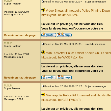
M.O.P.
Posté le: Mar 26 Mai 2020 20:07
Sujet du message:
Super Posteur
Video Shows Minneapolis Police Pinning Down
Inscrit le: 11 Mar 2004
Messages: 3224
https://youtu.be/4zJsIuJIcr4
_________________
La vie est un privilege, elle ne vous doit rien!
Vous lui devez tout, en l'occurence votre vie
Revenir en haut de page
M.O.P.
Posté le: Mar 26 Mai 2020 20:11
Sujet du message:
Super Posteur
Man Dies After Police Officer Kneels On His Nec
Inscrit le: 11 Mar 2004
Messages: 3224
https://youtu.be/WV37Pv1x_Uo
_________________
La vie est un privilege, elle ne vous doit rien!
Vous lui devez tout, en l'occurence votre vie
Revenir en haut de page
M.O.P.
Posté le: Mar 26 Mai 2020 20:17
Sujet du message:
Super Posteur
Minneapolis Police Kill Unarmed and Handcuff
Inscrit le: 11 Mar 2004
Messages: 3224
https://youtu.be/GE3IPV69sTo
_________________
La vie est un privilege, elle ne vous doit rien!