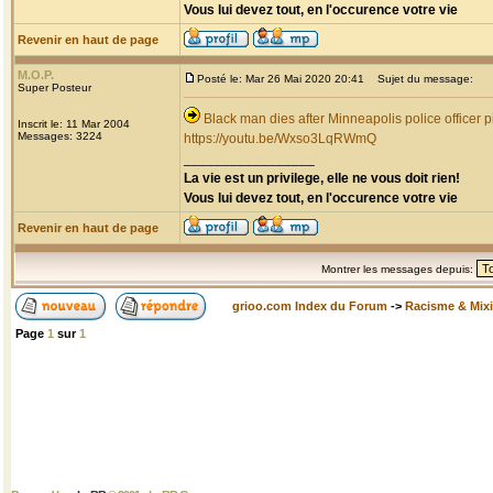
Vous lui devez tout, en l'occurence votre vie
Revenir en haut de page
M.O.P.
Posté le: Mar 26 Mai 2020 20:41
Sujet du message:
Super Posteur
Black man dies after Minneapolis police officer p
Inscrit le: 11 Mar 2004
Messages: 3224
https://youtu.be/Wxso3LqRWmQ
_________________
La vie est un privilege, elle ne vous doit rien!
Vous lui devez tout, en l'occurence votre vie
Revenir en haut de page
Montrer les messages depuis:
grioo.com Index du Forum
->
Racisme & Mixi
Page
1
sur
1