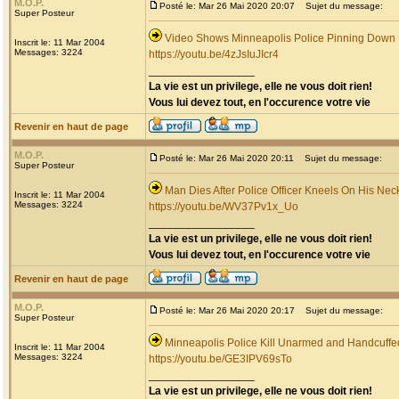
M.O.P.
Posté le: Mar 26 Mai 2020 20:07
Sujet du message:
Super Posteur
Video Shows Minneapolis Police Pinning Down
Inscrit le: 11 Mar 2004
Messages: 3224
https://youtu.be/4zJsIuJIcr4
_________________
La vie est un privilege, elle ne vous doit rien!
Vous lui devez tout, en l'occurence votre vie
Revenir en haut de page
M.O.P.
Posté le: Mar 26 Mai 2020 20:11
Sujet du message:
Super Posteur
Man Dies After Police Officer Kneels On His Nec
Inscrit le: 11 Mar 2004
Messages: 3224
https://youtu.be/WV37Pv1x_Uo
_________________
La vie est un privilege, elle ne vous doit rien!
Vous lui devez tout, en l'occurence votre vie
Revenir en haut de page
M.O.P.
Posté le: Mar 26 Mai 2020 20:17
Sujet du message:
Super Posteur
Minneapolis Police Kill Unarmed and Handcuff
Inscrit le: 11 Mar 2004
Messages: 3224
https://youtu.be/GE3IPV69sTo
_________________
La vie est un privilege, elle ne vous doit rien!