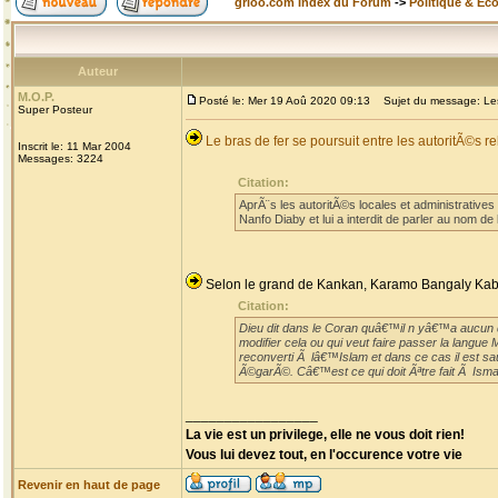
grioo.com Index du Forum
->
Politique & Ec
Auteur
M.O.P.
Posté le: Mer 19 Aoû 2020 09:13
Sujet du message: Les 
Super Posteur
Le bras de fer se poursuit entre les autoritÃ©
Inscrit le: 11 Mar 2004
Messages: 3224
Citation:
AprÃ¨s les autoritÃ©s locales et administrativ
Nanfo Diaby et lui a interdit de parler au nom d
Selon le grand de Kankan, Karamo Bangaly Kab
Citation:
Dieu dit dans le Coran quâ€™il n yâ€™a aucun do
modifier cela ou qui veut faire passer la langu
reconverti Ã lâ€™Islam et dans ce cas il est sauv
Ã©garÃ©. Câ€™est ce qui doit Ãªtre fait Ã Ism
_________________
La vie est un privilege, elle ne vous doit rien!
Vous lui devez tout, en l'occurence votre vie
Revenir en haut de page