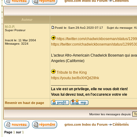
grioo.com Index du Forum
->
Célébrités
Auteur
M.O.P.
Posté le: Sam 29 Aoû 2020 07:17
Sujet du message: Kin
Super Posteur
https://twitter.com/chadwickboseman/status/1
Inscrit le: 11 Mar 2004
Messages: 3224
https://twitter.com/chadwickboseman/status/1299
L'acteur Afro-Americain Chadwick Boseman qui avait
Angeles (Californie)
Tribute to the King
https://youtu.be/8xXHQd2Ilhk
_________________
La vie est un privilege, elle ne vous doit rien!
Vous lui devez tout, en l'occurence votre vie
Revenir en haut de page
Montrer les messages depuis:
grioo.com Index du Forum
->
Célébrités
Page
1
sur
1