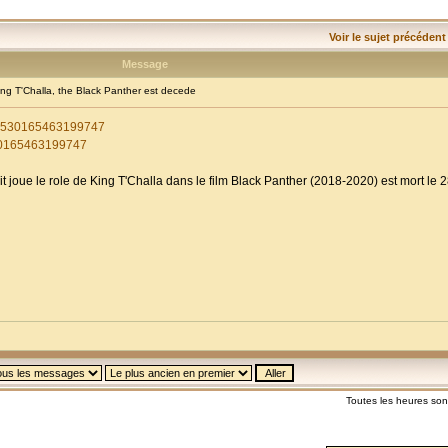
Voir le sujet précédent
Message
g T'Challa, the Black Panther est decede
299530165463199747
530165463199747
 joue le role de King T'Challa dans le film Black Panther (2018-2020) est mort le
Toutes les heures so