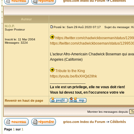
grioo.com Index du Forum
->
Célébrités
Auteur
M.O.P.
Posté le: Sam 29 Aoû 2020 07:17
Sujet du message: Kin
Super Posteur
https://twitter.com/chadwickboseman/status/1
Inscrit le: 11 Mar 2004
Messages: 3224
https://twitter.com/chadwickboseman/status/1299
L'acteur Afro-Americain Chadwick Boseman qui avait
Angeles (Californie)
Tribute to the King
https://youtu.be/8xXHQd2Ilhk
_________________
La vie est un privilege, elle ne vous doit rien!
Vous lui devez tout, en l'occurence votre vie
Revenir en haut de page
Montrer les messages depuis:
grioo.com Index du Forum
->
Célébrités
Page
1
sur
1