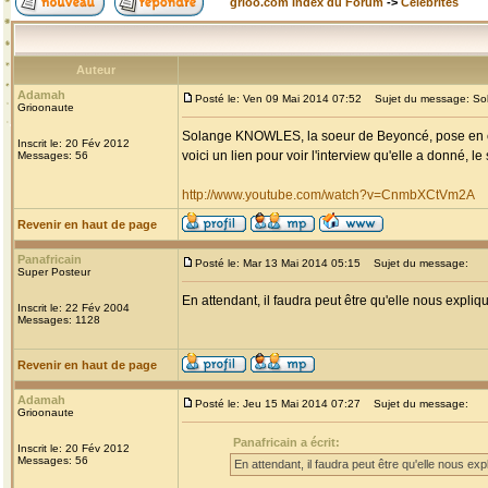
grioo.com Index du Forum
->
Célébrités
Auteur
Adamah
Posté le: Ven 09 Mai 2014 07:52
Sujet du message: S
Grioonaute
Solange KNOWLES, la soeur de Beyoncé, pose en cou
Inscrit le: 20 Fév 2012
voici un lien pour voir l'interview qu'elle a donné, le
Messages: 56
http://www.youtube.com/watch?v=CnmbXCtVm2A
Revenir en haut de page
Panafricain
Posté le: Mar 13 Mai 2014 05:15
Sujet du message:
Super Posteur
En attendant, il faudra peut être qu'elle nous expliq
Inscrit le: 22 Fév 2004
Messages: 1128
Revenir en haut de page
Adamah
Posté le: Jeu 15 Mai 2014 07:27
Sujet du message:
Grioonaute
Panafricain a écrit:
Inscrit le: 20 Fév 2012
Messages: 56
En attendant, il faudra peut être qu'elle nous exp