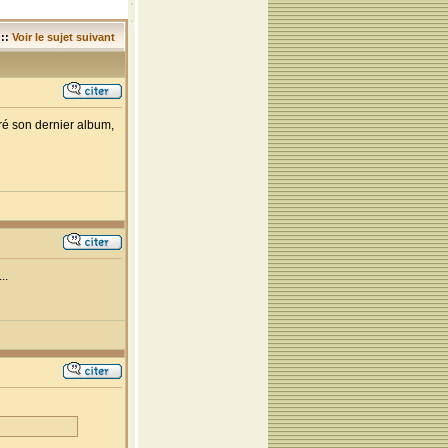
::
Voir le sujet suivant
ré son dernier album,
..