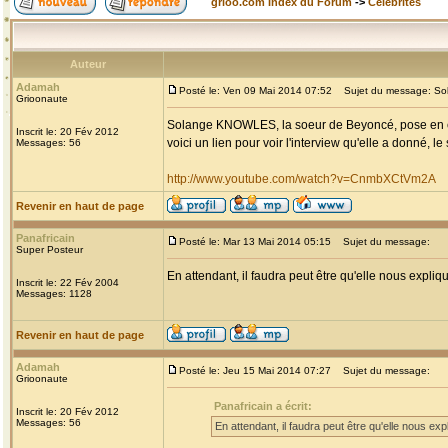
grioo.com Index du Forum
->
Célébrités
Auteur
Adamah
Posté le: Ven 09 Mai 2014 07:52
Sujet du message: S
Grioonaute
Solange KNOWLES, la soeur de Beyoncé, pose en cou
Inscrit le: 20 Fév 2012
voici un lien pour voir l'interview qu'elle a donné, le
Messages: 56
http://www.youtube.com/watch?v=CnmbXCtVm2A
Revenir en haut de page
Panafricain
Posté le: Mar 13 Mai 2014 05:15
Sujet du message:
Super Posteur
En attendant, il faudra peut être qu'elle nous expliq
Inscrit le: 22 Fév 2004
Messages: 1128
Revenir en haut de page
Adamah
Posté le: Jeu 15 Mai 2014 07:27
Sujet du message:
Grioonaute
Panafricain a écrit:
Inscrit le: 20 Fév 2012
Messages: 56
En attendant, il faudra peut être qu'elle nous exp