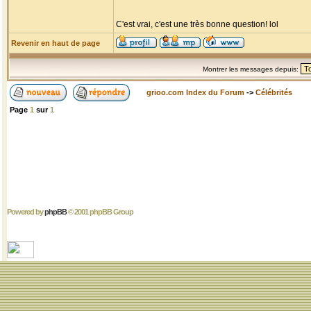
C'est vrai, c'est une très bonne question! lol
Revenir en haut de page
Montrer les messages depuis:
grioo.com Index du Forum
->
Célébrités
Page
1
sur
1
Powered by
phpBB
© 2001 phpBB Group