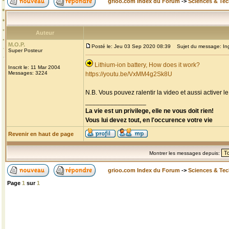
grioo.com Index du Forum
->
Sciences & Te
Auteur
M.O.P.
Posté le: Jeu 03 Sep 2020 08:39
Sujet du message: Inge
Super Posteur
Lithium-ion battery, How does it work?
Inscrit le: 11 Mar 2004
Messages: 3224
https://youtu.be/VxMM4g2Sk8U
N.B. Vous pouvez ralentir la video et aussi activer le
_________________
La vie est un privilege, elle ne vous doit rien!
Vous lui devez tout, en l'occurence votre vie
Revenir en haut de page
Montrer les messages depuis:
grioo.com Index du Forum
->
Sciences & Te
Page
1
sur
1