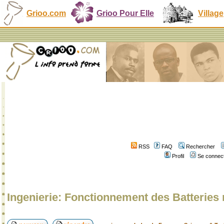
Grioo.com
Grioo Pour Elle
Village
RSS
FAQ
Rechercher
Profil
Se connect
Ingenierie: Fonctionnement des Batteries