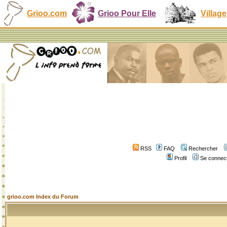
Grioo.com
Grioo Pour Elle
Village
RSS
FAQ
Rechercher
Profil
Se connect
grioo.com Index du Forum