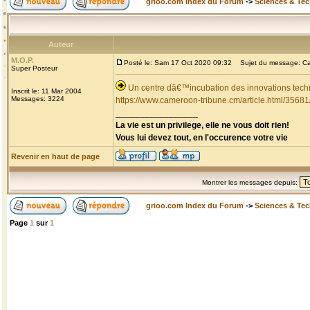
grioo.com Index du Forum
->
Sciences & Te
Auteur
M.O.P.
Posté le: Sam 17 Oct 2020 09:32
Sujet du message: Cam
Super Posteur
Un centre dâ€™incubation des innovations tech
Inscrit le: 11 Mar 2004
Messages: 3224
https://www.cameroon-tribune.cm/article.html/35681
_________________
La vie est un privilege, elle ne vous doit rien!
Vous lui devez tout, en l'occurence votre vie
Revenir en haut de page
Montrer les messages depuis:
grioo.com Index du Forum
->
Sciences & Te
Page
1
sur
1