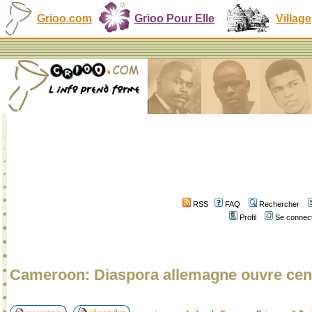
Grioo.com
Grioo Pour Elle
Village
RSS
FAQ
Rechercher
Profil
Se connect
Cameroon: Diaspora allemagne ouvre cent