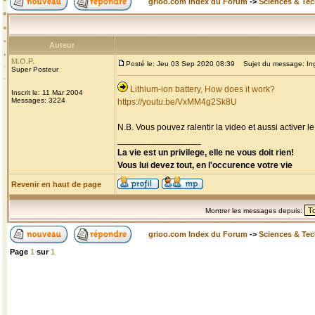
grioo.com Index du Forum
->
Sciences & Te
Auteur
M.O.P.
Posté le: Jeu 03 Sep 2020 08:39
Sujet du message: Inge
Super Posteur
Lithium-ion battery, How does it work?
Inscrit le: 11 Mar 2004
Messages: 3224
https://youtu.be/VxMM4g2Sk8U
N.B. Vous pouvez ralentir la video et aussi activer le
_________________
La vie est un privilege, elle ne vous doit rien!
Vous lui devez tout, en l'occurence votre vie
Revenir en haut de page
Montrer les messages depuis:
grioo.com Index du Forum
->
Sciences & Te
Page
1
sur
1