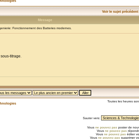
chnologies
Voir le sujet précédent
Message
nierie: Fonctionnement des Batteries modernes.
 sous-titrage.
Toutes les heures so
chnologies
Sauter vers:
Vous
ne pouvez pas
poster de nouv
Vous
ne pouvez pas
répondr
Vous
ne pouvez pas
éditer v
Vous
ne pouvez pas
supprimer v