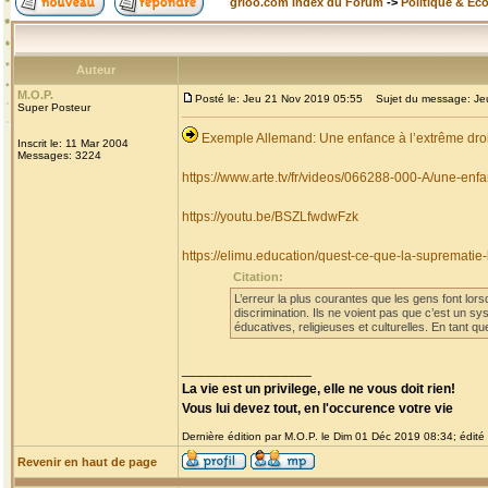
grioo.com Index du Forum
->
Politique & Ec
Auteur
M.O.P.
Posté le: Jeu 21 Nov 2019 05:55
Sujet du message: Jeun
Super Posteur
Exemple Allemand: Une enfance à l’extrême dro
Inscrit le: 11 Mar 2004
Messages: 3224
https://www.arte.tv/fr/videos/066288-000-A/une-enfa
https://youtu.be/BSZLfwdwFzk
https://elimu.education/quest-ce-que-la-suprematie
Citation:
L’erreur la plus courantes que les gens font lor
discrimination. Ils ne voient pas que c’est un sy
éducatives, religieuses et culturelles. En tant 
_________________
La vie est un privilege, elle ne vous doit rien!
Vous lui devez tout, en l'occurence votre vie
Dernière édition par M.O.P. le Dim 01 Déc 2019 08:34; édité 
Revenir en haut de page