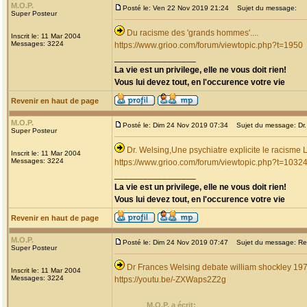
M.O.P.
Posté le: Ven 22 Nov 2019 21:24
Sujet du message:
Super Posteur
Du racisme des 'grands hommes'....
Inscrit le: 11 Mar 2004
Messages: 3224
https://www.grioo.com/forum/viewtopic.php?t=1950
_________________
La vie est un privilege, elle ne vous doit rien!
Vous lui devez tout, en l'occurence votre vie
Revenir en haut de page
M.O.P.
Posté le: Dim 24 Nov 2019 07:34
Sujet du message: Dr. 
Super Posteur
Dr. Welsing,Une psychiatre explicite le racism
Inscrit le: 11 Mar 2004
Messages: 3224
https://www.grioo.com/forum/viewtopic.php?t=1032
_________________
La vie est un privilege, elle ne vous doit rien!
Vous lui devez tout, en l'occurence votre vie
Revenir en haut de page
M.O.P.
Posté le: Dim 24 Nov 2019 07:47
Sujet du message: Re: D
Super Posteur
Dr Frances Welsing debate william shockley 19
Inscrit le: 11 Mar 2004
Messages: 3224
https://youtu.be/-ZXWaps2Z2g
M.O.P. a écrit: