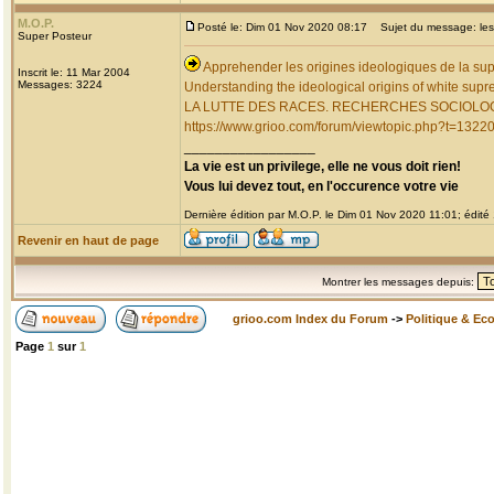
M.O.P.
Posté le: Dim 01 Nov 2020 08:17
Sujet du message: les 
Super Posteur
Apprehender les origines ideologiques de la su
Inscrit le: 11 Mar 2004
Messages: 3224
Understanding the ideological origins of white sup
LA LUTTE DES RACES. RECHERCHES SOCIOLO
https://www.grioo.com/forum/viewtopic.php?t=1322
_________________
La vie est un privilege, elle ne vous doit rien!
Vous lui devez tout, en l'occurence votre vie
Dernière édition par M.O.P. le Dim 01 Nov 2020 11:01; édité 
Revenir en haut de page
Montrer les messages depuis:
grioo.com Index du Forum
->
Politique & Ec
Page
1
sur
1