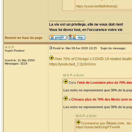
https://youtu.be/l9ptKdhdoqQ
_________________
La vie est un privilege, elle ne vous doit rien!
Vous lui devez tout, en l'occurence votre vie
Revenir en haut de page
M.O.P.
Posté le: Mer 08 Avr 2020 13:25
Sujet du message:
Super Posteur
Over 70% of Chicago`s COVID-19 related deaths 
Inscrit le: 11 Mar 2004
Messages: 3224
https://youtu.be/j_C2p3xVcns
M.O.P. a écrit:
Dans
l'etat de Louisiane plus de 70% des
Les noirs ne representent que 30% de la pop
a
Chicaco plus de 70% des Morts sont no
Les noirs ne representent que 30% de la pop
M.O.P. a écrit:
Coronavirus aux Ã‰tats-Unis : les
https://youtu.be/EUngiYTxwXA