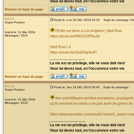
Vous lui devez tout, en l'occurence votre vie
Revenir en haut de page
M.O.P.
Posté le: Lun 02 Déc 2019 04:52
Sujet du message: Hell
Super Posteur
l'Enfer sur terre a Los Angeles | Skid Row
Inscrit le: 11 Mar 2004
Messages: 3224
https://youtu.be/08GSVZPkaJw
Skid Row LA
https://youtu.be/JyqhNgAkJIY
_________________
La vie est un privilege, elle ne vous doit rien!
Vous lui devez tout, en l'occurence votre vie
Revenir en haut de page
M.O.P.
Posté le: Jeu 19 Déc 2019 09:43
Sujet du message:
Super Posteur
des scientifiques racistes europeens, propagent d
Inscrit le: 11 Mar 2004
Messages: 3224
qu'ils seraient les seuls a ne pas avoir de genes 
https://www.youtube.com/results?search_query
_________________
La vie est un privilege, elle ne vous doit rien!
Vous lui devez tout, en l'occurence votre vie