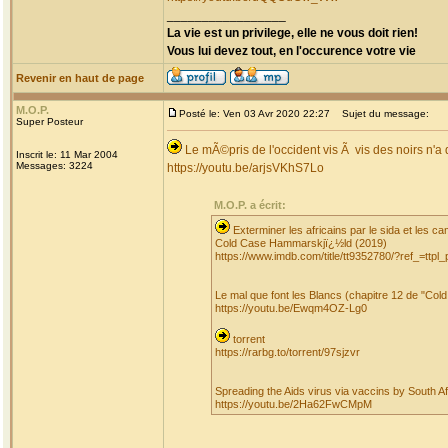
_________________
La vie est un privilege, elle ne vous doit rien!
Vous lui devez tout, en l'occurence votre vie
Revenir en haut de page
M.O.P.
Posté le: Ven 03 Avr 2020 22:27
Sujet du message:
Super Posteur
Le mÃ©pris de l'occident vis Ã vis des noirs n'
Inscrit le: 11 Mar 2004
Messages: 3224
https://youtu.be/arjsVKhS7Lo
M.O.P. a écrit:
Exterminer les africains par le sida et les 
Cold Case Hammarskjï¿½ld (2019)
https://www.imdb.com/title/tt9352780/?ref_=ttpl_p
Le mal que font les Blancs (chapitre 12 de "C
https://youtu.be/Ewqm4OZ-Lg0
torrent
https://rarbg.to/torrent/97sjzvr
Spreading the Aids virus via vaccins by South A
https://youtu.be/2Ha62FwCMpM
_________________