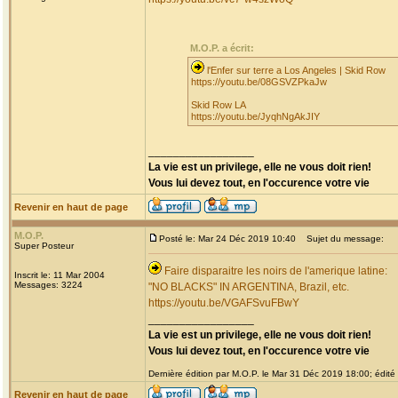
M.O.P. a écrit:
l'Enfer sur terre a Los Angeles | Skid Row
https://youtu.be/08GSVZPkaJw
Skid Row LA
https://youtu.be/JyqhNgAkJIY
_________________
La vie est un privilege, elle ne vous doit rien!
Vous lui devez tout, en l'occurence votre vie
Revenir en haut de page
M.O.P.
Posté le: Mar 24 Déc 2019 10:40
Sujet du message:
Super Posteur
Faire disparaitre les noirs de l'amerique latine:
Inscrit le: 11 Mar 2004
Messages: 3224
"NO BLACKS" IN ARGENTINA, Brazil, etc.
https://youtu.be/VGAFSvuFBwY
_________________
La vie est un privilege, elle ne vous doit rien!
Vous lui devez tout, en l'occurence votre vie
Dernière édition par M.O.P. le Mar 31 Déc 2019 18:00; édité 
Revenir en haut de page