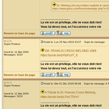
Dr. Welsing,Une psychiatre explicite le ra
https://www.grioo.com/forum/viewtopic.php?t=1
_________________
La vie est un privilege, elle ne vous doit rien!
Vous lui devez tout, en l'occurence votre vie
Revenir en haut de page
M.O.P.
Posté le: Lun 25 Nov 2019 23:27
Sujet du message:
Super Posteur
DR. FRANCIS CRESS WELSING 1989
Inscrit le: 11 Mar 2004
Messages: 3224
https://youtu.be/jV0yFzzlT_E
_________________
La vie est un privilege, elle ne vous doit rien!
Vous lui devez tout, en l'occurence votre vie
Revenir en haut de page
M.O.P.
Posté le: Dim 01 Déc 2019 09:08
Sujet du message: A Tr
Super Posteur
A Tribute to Dr. Frances Cress Welsing
Inscrit le: 11 Mar 2004
Messages: 3224
https://youtu.be/pLFzrLT5VxY
_________________
La vie est un privilege, elle ne vous doit rien!