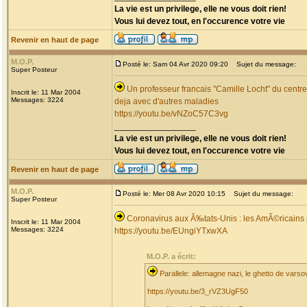
La vie est un privilege, elle ne vous doit rien!
Vous lui devez tout, en l'occurence votre vie
Revenir en haut de page
M.O.P.
Posté le: Sam 04 Avr 2020 09:20
Sujet du message:
Super Posteur
Un professeur francais "Camille Locht" du centre
Inscrit le: 11 Mar 2004
Messages: 3224
deja avec d'autres maladies
https://youtu.be/vNZoC57C3vg
_________________
La vie est un privilege, elle ne vous doit rien!
Vous lui devez tout, en l'occurence votre vie
Revenir en haut de page
M.O.P.
Posté le: Mer 08 Avr 2020 10:15
Sujet du message:
Super Posteur
Coronavirus aux Ã‰tats-Unis : les AmÃ©ricains 
Inscrit le: 11 Mar 2004
Messages: 3224
https://youtu.be/EUngiYTxwXA
M.O.P. a écrit:
Parallele: allemagne nazi, le ghetto de varso
https://youtu.be/3_rVZ3UgF50