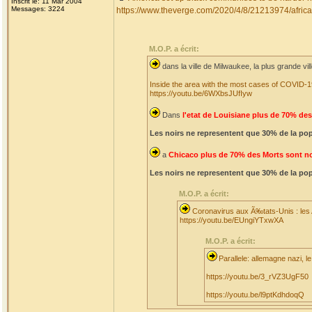
Inscrit le: 11 Mar 2004
Messages: 3224
https://www.theverge.com/2020/4/8/21213974/africa
M.O.P. a écrit:
dans la ville de Milwaukee, la plus grande vil
Inside the area with the most cases of COVID-1
https://youtu.be/6WXbsJUfIyw
Dans
l'etat de Louisiane plus de 70% des
Les noirs ne representent que 30% de la pop
a
Chicaco plus de 70% des Morts sont no
Les noirs ne representent que 30% de la pop
M.O.P. a écrit:
Coronavirus aux Ã‰tats-Unis : les
https://youtu.be/EUngiYTxwXA
M.O.P. a écrit:
Parallele: allemagne nazi, l
https://youtu.be/3_rVZ3UgF50
https://youtu.be/l9ptKdhdoqQ