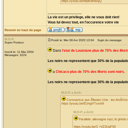
https://youtu.be/l9ptKdhdoqQ
_________________
La vie est un privilege, elle ne vous doit rien!
Vous lui devez tout, en l'occurence votre vie
Revenir en haut de page
M.O.P.
Posté le: Mer 08 Avr 2020 13:04
Sujet du message:
Super Posteur
Dans
l'etat de Louisiane plus de 70% des Morts
Inscrit le: 11 Mar 2004
Messages: 3224
Les noirs ne representent que 30% de la populatio
a
Chicaco plus de 70% des Morts sont noirs.
Les noirs ne representent que 30% de la populatio
M.O.P. a écrit:
Coronavirus aux Ã‰tats-Unis : les AmÃ©rica
https://youtu.be/EUngiYTxwXA
M.O.P. a écrit:
Parallele: allemagne nazi, le ghetto
https://youtu.be/3_rVZ3UgF50