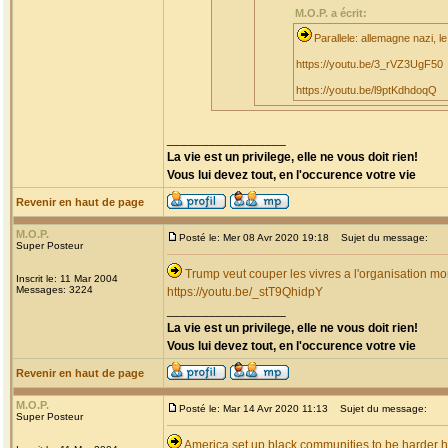
M.O.P. a écrit:
Parallele: allemagne nazi, l
https://youtu.be/3_rVZ3UgF50
https://youtu.be/l9ptKdhdoqQ
_________________
La vie est un privilege, elle ne vous doit rien!
Vous lui devez tout, en l'occurence votre vie
Revenir en haut de page
M.O.P.
Posté le: Mer 08 Avr 2020 19:18
Sujet du message:
Super Posteur
Trump veut couper les vivres a l'organisation m
Inscrit le: 11 Mar 2004
Messages: 3224
https://youtu.be/_stT9QhidpY
_________________
La vie est un privilege, elle ne vous doit rien!
Vous lui devez tout, en l'occurence votre vie
Revenir en haut de page
M.O.P.
Posté le: Mar 14 Avr 2020 11:13
Sujet du message:
Super Posteur
America set up black communities to be harder 