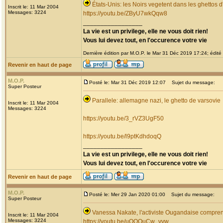
États-Unis: les Noirs vegetent dans les ghettos d
Inscrit le: 11 Mar 2004
Messages: 3224
https://youtu.be/ZByU7wkQqw8
_________________
La vie est un privilege, elle ne vous doit rien!
Vous lui devez tout, en l'occurence votre vie
Dernière édition par M.O.P. le Mar 31 Déc 2019 17:24; édité 
Revenir en haut de page
M.O.P.
Posté le: Mar 31 Déc 2019 12:07
Sujet du message:
Super Posteur
Parallele: allemagne nazi, le ghetto de varsovie
Inscrit le: 11 Mar 2004
Messages: 3224
https://youtu.be/3_rVZ3UgF50
https://youtu.be/l9ptKdhdoqQ
_________________
La vie est un privilege, elle ne vous doit rien!
Vous lui devez tout, en l'occurence votre vie
Revenir en haut de page
M.O.P.
Posté le: Mer 29 Jan 2020 01:00
Sujet du message:
Super Posteur
Vanessa Nakate, l'activiste Ougandaise comprend
Inscrit le: 11 Mar 2004
Messages: 3224
https://youtu.be/uQQOuCw_vvw