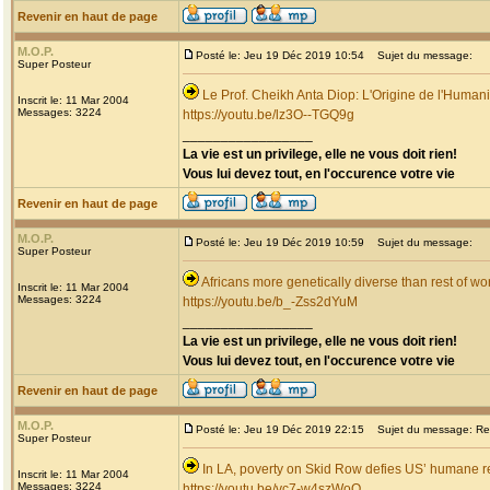
Revenir en haut de page
M.O.P.
Posté le: Jeu 19 Déc 2019 10:54
Sujet du message:
Super Posteur
Le Prof. Cheikh Anta Diop: L'Origine de l'Humani
Inscrit le: 11 Mar 2004
Messages: 3224
https://youtu.be/lz3O--TGQ9g
_________________
La vie est un privilege, elle ne vous doit rien!
Vous lui devez tout, en l'occurence votre vie
Revenir en haut de page
M.O.P.
Posté le: Jeu 19 Déc 2019 10:59
Sujet du message:
Super Posteur
Africans more genetically diverse than rest of wo
Inscrit le: 11 Mar 2004
Messages: 3224
https://youtu.be/b_-Zss2dYuM
_________________
La vie est un privilege, elle ne vous doit rien!
Vous lui devez tout, en l'occurence votre vie
Revenir en haut de page
M.O.P.
Posté le: Jeu 19 Déc 2019 22:15
Sujet du message: Re: 
Super Posteur
In LA, poverty on Skid Row defies US’ humane r
Inscrit le: 11 Mar 2004
Messages: 3224
https://youtu.be/vc7-w4szWoQ