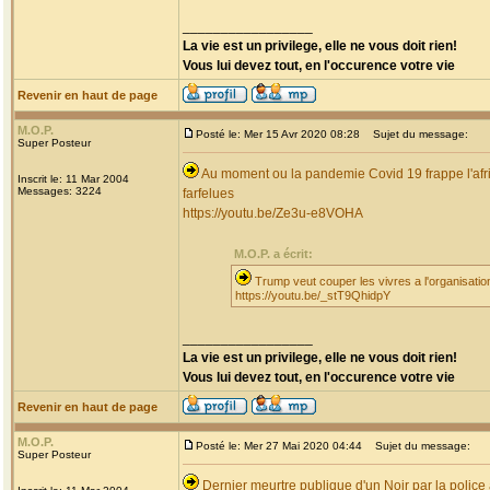
_________________
La vie est un privilege, elle ne vous doit rien!
Vous lui devez tout, en l'occurence votre vie
Revenir en haut de page
M.O.P.
Posté le: Mer 15 Avr 2020 08:28
Sujet du message:
Super Posteur
Au moment ou la pandemie Covid 19 frappe l'afr
Inscrit le: 11 Mar 2004
Messages: 3224
farfelues
https://youtu.be/Ze3u-e8VOHA
M.O.P. a écrit:
Trump veut couper les vivres a l'organisatio
https://youtu.be/_stT9QhidpY
_________________
La vie est un privilege, elle ne vous doit rien!
Vous lui devez tout, en l'occurence votre vie
Revenir en haut de page
M.O.P.
Posté le: Mer 27 Mai 2020 04:44
Sujet du message:
Super Posteur
Dernier meurtre publique d'un Noir par la police