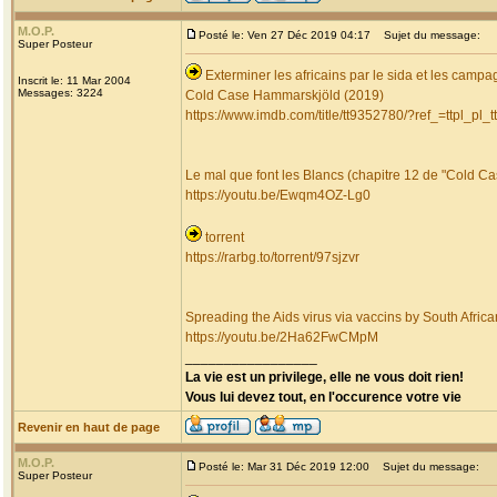
M.O.P.
Posté le: Ven 27 Déc 2019 04:17
Sujet du message:
Super Posteur
Exterminer les africains par le sida et les camp
Inscrit le: 11 Mar 2004
Messages: 3224
Cold Case Hammarskjöld (2019)
https://www.imdb.com/title/tt9352780/?ref_=ttpl_pl_tt
Le mal que font les Blancs (chapitre 12 de "Cold 
https://youtu.be/Ewqm4OZ-Lg0
torrent
https://rarbg.to/torrent/97sjzvr
Spreading the Aids virus via vaccins by South Afric
https://youtu.be/2Ha62FwCMpM
_________________
La vie est un privilege, elle ne vous doit rien!
Vous lui devez tout, en l'occurence votre vie
Revenir en haut de page
M.O.P.
Posté le: Mar 31 Déc 2019 12:00
Sujet du message:
Super Posteur