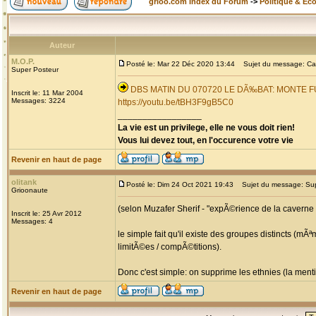
grioo.com Index du Forum
->
Politique & Ec
Auteur
M.O.P.
Posté le: Mar 22 Déc 2020 13:44
Sujet du message: Cam
Super Posteur
DBS MATIN DU 070720 LE DÃ‰BAT: MONTE
Inscrit le: 11 Mar 2004
Messages: 3224
https://youtu.be/tBH3F9gB5C0
_________________
La vie est un privilege, elle ne vous doit rien!
Vous lui devez tout, en l'occurence votre vie
Revenir en haut de page
olitank
Posté le: Dim 24 Oct 2021 19:43
Sujet du message: Supp
Grioonaute
(selon Muzafer Sherif - "expÃ©rience de la caverne 
Inscrit le: 25 Avr 2012
Messages: 4
le simple fait qu'il existe des groupes distincts (m
limitÃ©es / compÃ©titions).
Donc c'est simple: on supprime les ethnies (la menti
Revenir en haut de page