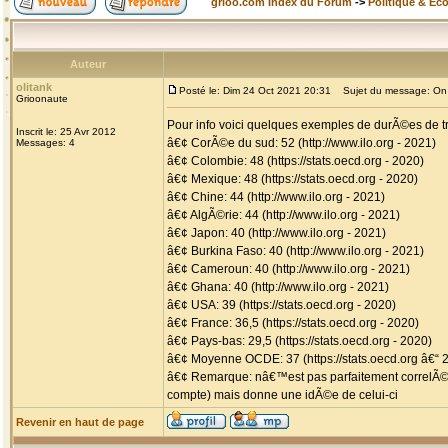
grioo.com Index du Forum
->
Politique & Ec
Auteur
olitank
Posté le: Dim 24 Oct 2021 20:31
Sujet du message: On ne
Grioonaute
Pour info voici quelques exemples de durÃ©es de t
Inscrit le: 25 Avr 2012
â€¢ CorÃ©e du sud: 52 (http://www.ilo.org - 2021)
Messages: 4
â€¢ Colombie: 48 (https://stats.oecd.org - 2020)
â€¢ Mexique: 48 (https://stats.oecd.org - 2020)
â€¢ Chine: 44 (http://www.ilo.org - 2021)
â€¢ AlgÃ©rie: 44 (http://www.ilo.org - 2021)
â€¢ Japon: 40 (http://www.ilo.org - 2021)
â€¢ Burkina Faso: 40 (http://www.ilo.org - 2021)
â€¢ Cameroun: 40 (http://www.ilo.org - 2021)
â€¢ Ghana: 40 (http://www.ilo.org - 2021)
â€¢ USA: 39 (https://stats.oecd.org - 2020)
â€¢ France: 36,5 (https://stats.oecd.org - 2020)
â€¢ Pays-bas: 29,5 (https://stats.oecd.org - 2020)
â€¢ Moyenne OCDE: 37 (https://stats.oecd.org â€“ 
â€¢ Remarque: nâ€™est pas parfaitement correlÃ© 
compte) mais donne une idÃ©e de celui-ci
Revenir en haut de page