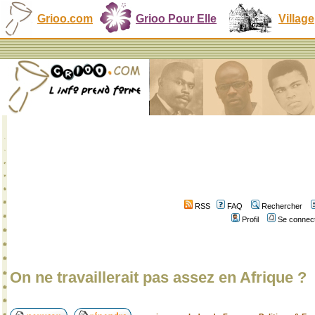
Grioo.com
Grioo Pour Elle
Village
RSS
FAQ
Rechercher
Profil
Se connect
On ne travaillerait pas assez en Afrique ?