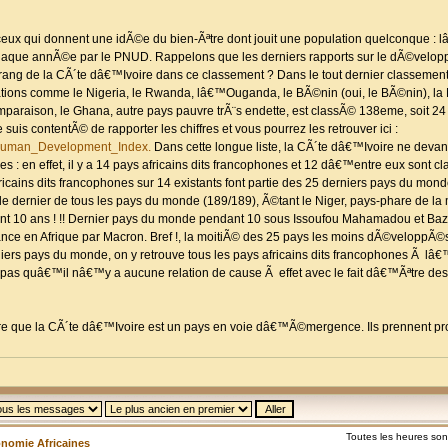
ceux qui donnent une idÃ©e du bien-Ãªtre dont jouit une population quelconque : 
haque annÃ©e par le PNUD. Rappelons que les derniers rapports sur le dÃ©velo
rang de la CÃ´te dâ€™Ivoire dans ce classement ? Dans le tout dernier classement
ions comme le Nigeria, le Rwanda, lâ€™Ouganda, le BÃ©nin (oui, le BÃ©nin), la M
mparaison, le Ghana, autre pays pauvre trÃ¨s endette, est classÃ© 138eme, soit 24
uis contentÃ© de rapporter les chiffres et vous pourrez les retrouver ici :
by_Human_Development_Index.
Dans cette longue liste, la CÃ´te dâ€™Ivoire ne deva
nes : en effet, il y a 14 pays africains dits francophones et 12 dâ€™entre eux sont 
ricains dits francophones sur 14 existants font partie des 25 derniers pays du mon
 le dernier de tous les pays du monde (189/189), Ã©tant le Niger, pays-phare de la 
ant 10 ans ! !! Dernier pays du monde pendant 10 sous Issoufou Mahamadou et 
e en Afrique par Macron. Bref !, la moitiÃ© des 25 pays les moins dÃ©veloppÃ
iers pays du monde, on y retrouve tous les pays africains dits francophones Ã l
 pas quâ€™il nâ€™y a aucune relation de cause Ã effet avec le fait dâ€™Ãªtre de
r dire que la CÃ´te dâ€™Ivoire est un pays en voie dâ€™Ã©mergence. Ils prennent p
Toutes les heures so
onomie Africaines