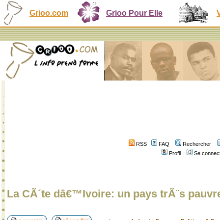
Grioo.com
Grioo Pour Elle
RSS
FAQ
Rechercher
Profil
Se connect
La CÃ´te dâ€™Ivoire: un pays trÃ¨s pauvr