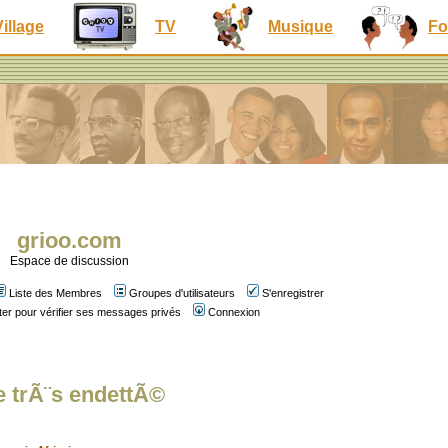
Village
TV
Musique
Fo
grioo.com
Espace de discussion
Liste des Membres
Groupes d'utilisateurs
S'enregistrer
er pour vérifier ses messages privés
Connexion
e trÃ¨s endettÃ©