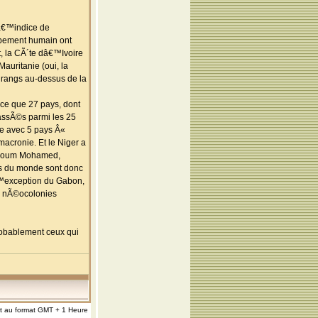
lâ€™indice de
ppement humain ont
, la CÃ´te dâ€™Ivoire
auritanie (oui, la
 rangs au-dessus de la
nce que 27 pays, dont
classÃ©s parmi les 25
de avec 5 pays Â«
macronie. Et le Niger a
Bazoum Mohamed,
©s du monde sont donc
â€™exception du Gabon,
s nÃ©ocolonies
robablement ceux qui
nt au format GMT + 1 Heure