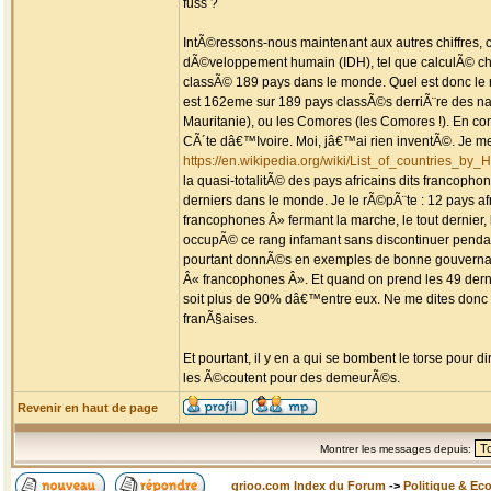
fuss ?
IntÃ©ressons-nous maintenant aux autres chiffres, 
dÃ©veloppement humain (IDH), tel que calculÃ© c
classÃ© 189 pays dans le monde. Quel est donc le 
est 162eme sur 189 pays classÃ©s derriÃ¨re des nat
Mauritanie), ou les Comores (les Comores !). En co
CÃ´te dâ€™Ivoire. Moi, jâ€™ai rien inventÃ©. Je me s
https://en.wikipedia.org/wiki/List_of_countries_
la quasi-totalitÃ© des pays africains dits francopho
derniers dans le monde. Je le rÃ©pÃ¨te : 12 pays af
francophones Â» fermant la marche, le tout dernier,
occupÃ© ce rang infamant sans discontinuer pend
pourtant donnÃ©s en exemples de bonne gouvernanc
Â« francophones Â». Et quand on prend les 49 dern
soit plus de 90% dâ€™entre eux. Ne me dites donc
franÃ§aises.
Et pourtant, il y en a qui se bombent le torse pou
les Ã©coutent pour des demeurÃ©s.
Revenir en haut de page
Montrer les messages depuis:
grioo.com Index du Forum
->
Politique & Ec