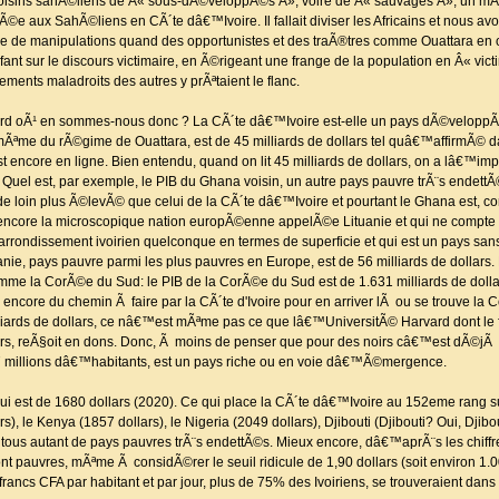
rs voisins sahÃ©liens de Â« sous-dÃ©veloppÃ©s Â», voire de Â« sauvages Â», un m
 aux SahÃ©liens en CÃ´te dâ€™Ivoire. Il fallait diviser les Africains et nous avo
de manipulations quand des opportunistes et des traÃ®tres comme Ouattara en o
urfant sur le discours victimaire, en Ã©rigeant une frange de la population en Â« v
ents maladroits des autres y prÃªtaient le flanc.
rd oÃ¹ en sommes-nous donc ? La CÃ´te dâ€™Ivoire est-elle un pays dÃ©veloppÃ© 
 mÃªme du rÃ©gime de Ouattara, est de 45 milliards de dollars tel quâ€™affirmÃ© da
encore en ligne. Bien entendu, quand on lit 45 milliards de dollars, on a lâ€™i
Quel est, par exemple, le PIB du Ghana voisin, un autre pays pauvre trÃ¨s endett
c de loin plus Ã©levÃ© que celui de la CÃ´te dâ€™Ivoire et pourtant le Ghana est, c
 encore la microscopique nation europÃ©enne appelÃ©e Lituanie et qui ne compte
rondissement ivoirien quelconque en termes de superficie et qui est un pays sa
nie, pays pauvre parmi les plus pauvres en Europe, est de 56 milliards de dollars.
e la CorÃ©e du Sud: le PIB de la CorÃ©e du Sud est de 1.631 milliards de dollars
 y a encore du chemin Ã faire par la CÃ´te d'Ivoire pour en arriver lÃ ou se trouve l
illiards de dollars, ce nâ€™est mÃªme pas ce que lâ€™UniversitÃ© Harvard dont le
rs, reÃ§oit en dons. Donc, Ã moins de penser que pour des noirs câ€™est dÃ©jÃ
7 millions dâ€™habitants, est un pays riche ou en voie dâ€™Ã©mergence.
t qui est de 1680 dollars (2020). Ce qui place la CÃ´te dâ€™Ivoire au 152eme rang
 le Kenya (1857 dollars), le Nigeria (2049 dollars), Djibouti (Djibouti? Oui, Djibout
, tous autant de pays pauvres trÃ¨s endettÃ©s. Mieux encore, dâ€™aprÃ¨s les chiffre
 pauvres, mÃªme Ã considÃ©rer le seuil ridicule de 1,90 dollars (soit environ 1.0
 francs CFA par habitant et par jour, plus de 75% des Ivoiriens, se trouveraient dan