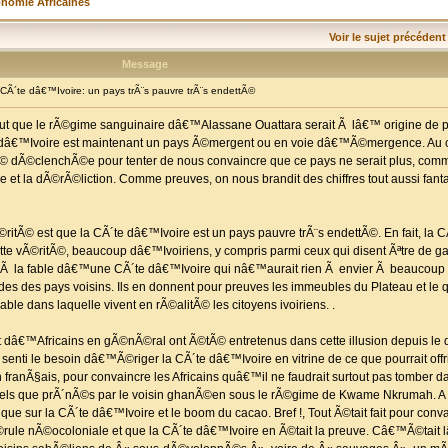
onomie Africaines
Voir le sujet précédent
Message
Ã´te dâ€™Ivoire: un pays trÃ¨s pauvre trÃ¨s endettÃ©
out que le rÃ©gime sanguinaire dâ€™Alassane Ouattara serait Ã lâ€™ origine de 
dâ€™Ivoire est maintenant un pays Ã©mergent ou en voie dâ€™Ã©mergence. Au c
© dÃ©clenchÃ©e pour tenter de nous convaincre que ce pays ne serait plus, comm
e et la dÃ©rÃ©liction. Comme preuves, on nous brandit des chiffres tout aussi fanta
©ritÃ© est que la CÃ´te dâ€™Ivoire est un pays pauvre trÃ¨s endettÃ©. En fait, la C
ette vÃ©ritÃ©, beaucoup dâ€™Ivoiriens, y compris parmi ceux qui disent Ãªtre de
re Ã la fable dâ€™une CÃ´te dâ€™Ivoire qui nâ€™aurait rien Ã envier Ã beaucoup 
des des pays voisins. Ils en donnent pour preuves les immeubles du Plateau et le q
e dans laquelle vivent en rÃ©alitÃ© les citoyens ivoiriens. .
et dâ€™Africains en gÃ©nÃ©ral ont Ã©tÃ© entretenus dans cette illusion depuis 
enti le besoin dâ€™Ã©riger la CÃ´te dâ€™Ivoire en vitrine de ce que pourrait offr
franÃ§ais, pour convaincre les Africains quâ€™il ne faudrait surtout pas tomber d
tels que prÃ´nÃ©s par le voisin ghanÃ©en sous le rÃ©gime de Kwame Nkrumah. A
que sur la CÃ´te dâ€™Ivoire et le boom du cacao. Bref !, Tout Ã©tait fait pour conva
Ã©rule nÃ©ocoloniale et que la CÃ´te dâ€™Ivoire en Ã©tait la preuve. Câ€™Ã©tai