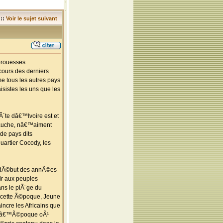
::
Voir le sujet suivant
prouesses
ours des derniers
e tous les autres pays
isistes les uns que les
Ã´te dâ€™Ivoire est et
 gauche, nâ€™aiment
de pays dits
uartier Cocody, les
le dÃ©but des annÃ©es
ir aux peuples
ans le piÃ¨ge du
 cette Ã©poque, Jeune
incre les Africains que
t lâ€™Ã©poque oÃ¹