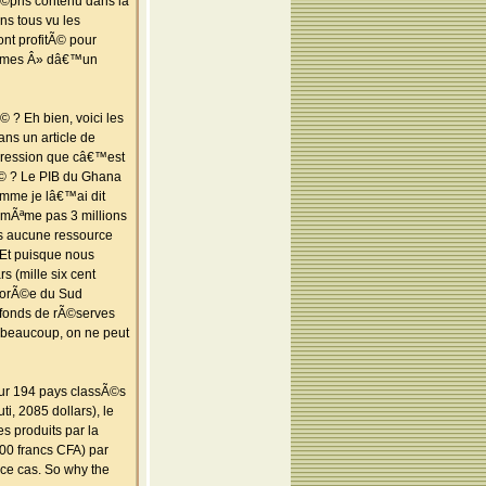
Ã©pris contenu dans la
ns tous vu les
nt profitÃ© pour
ictimes Â» dâ€™un
? Eh bien, voici les
ns un article de
mpression que câ€™est
Ã© ? Le PIB du Ghana
omme je lâ€™ai dit
 mÃªme pas 3 millions
ns aucune ressource
 Et puisque nous
 (mille six cent
a CorÃ©e du Sud
 fonds de rÃ©serves
 beaucoup, on ne peut
 sur 194 pays classÃ©s
i, 2085 dollars), le
s produits par la
00 francs CFA) par
s ce cas. So why the