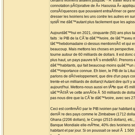
certains Ivoiriens allaient jusquâ€™Ã traiter leu
connotation pÃ©jorative de Â« Haoussa Â» appliquÃ©e
consÃ©quences que pouvaient entraÃ®ner ce genre 
dresser les Ivoiriens les uns contre les autres en s
systÃ¨me dâ€™autant plus facilement que les agissem
Aujourdâ€™hui en 2021, cinquante (50) ans plus ta
faits : le PIB de la CÃ´te dâ€™Ivoire, de lâ€™aveu
lâ€™hebdomadaire ci-dessus mentionnÃ© et qui est 
beaucoup. Mais mettons les choses en perspective. 
tourne autour de 60 milliards de dollars. Il est don
plus haut, un pays pauvre trÃ¨s endettÃ©. Prenons
dâ€™habitants, qui fait beaucoup moins quâ€™un ar
dâ€™importance connue. Eh bien, le PIB de la Litua
parlons de dÃ©veloppement, que dire d'un pays comm
trente-et-un milliards de dollars)! Autant dire qu'il
aujourd'hui. Mettons-nous aussi en tÃªte que 45 m
sâ€™Ã©lÃ¨ve cette annÃ©e Ã 50 milliards de dolla
pas nous dire que la CÃ´te dâ€™Ivoire, avec ses 2
Ceci est confirmÃ© par le PIB ivoirien par habitan
derriÃ¨re des pays comme le Zimbabwe (1712 dollars),
Ghana (2206 dollars), le Congo (2515 dollars), etc.
Banque Mondiale elle-mÃªme, 40% des Ivoiriens sont
habitant et par jour. Si on poussait ce seuil Ã 1.500