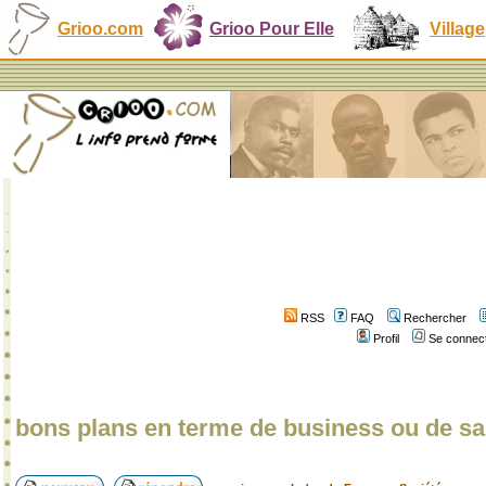
Grioo.com
Grioo Pour Elle
Village
RSS
FAQ
Rechercher
Profil
Se connect
bons plans en terme de business ou de sal