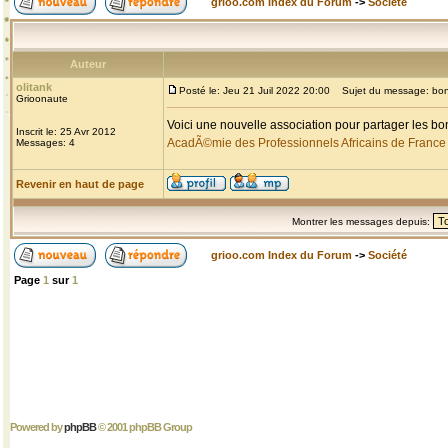
grioo.com Index du Forum
->
Société
Auteur
olitank
Posté le: Jeu 21 Juil 2022 20:00
Sujet du message: bons 
Grioonaute
Voici une nouvelle association pour partager les bo
Inscrit le: 25 Avr 2012
AcadÃ©mie des Professionnels Africains de France
Messages: 4
Revenir en haut de page
Montrer les messages depuis:
grioo.com Index du Forum
->
Société
Page
1
sur
1
Powered by
phpBB
© 2001 phpBB Group