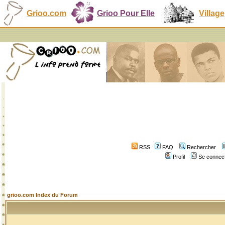
Grioo.com
Grioo Pour Elle
Village
RSS
FAQ
Rechercher
Profil
Se connect
grioo.com Index du Forum