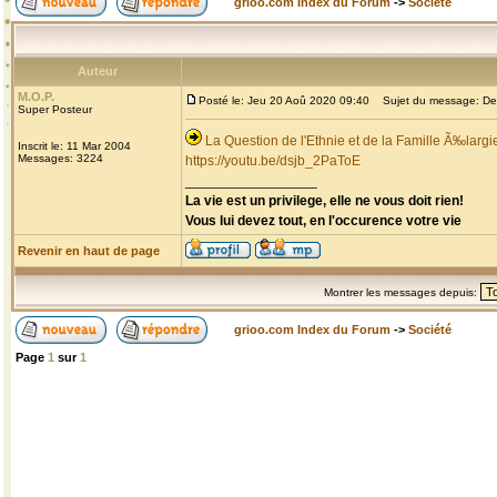
grioo.com Index du Forum
->
Société
Auteur
M.O.P.
Posté le: Jeu 20 Aoû 2020 09:40
Sujet du message: Deba
Super Posteur
La Question de l'Ethnie et de la Famille Ã‰largi
Inscrit le: 11 Mar 2004
Messages: 3224
https://youtu.be/dsjb_2PaToE
_________________
La vie est un privilege, elle ne vous doit rien!
Vous lui devez tout, en l'occurence votre vie
Revenir en haut de page
Montrer les messages depuis:
grioo.com Index du Forum
->
Société
Page
1
sur
1