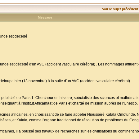
Voir le sujet précédent
Message
tunde est décédé
nde est décédé d'un AVC (accident vasculaire cérébral) . Les hommages affluent d
loupe hier (13 novembre) à la suite d'un AVC (accident vasculaire cérébral).
 publicité de Paris 1. Chercheur en histoire, spécialiste des sciences et mathémati
enseignant à l'institut Africamaat de Paris et chargé de mission auprès de l'Unesco.
 racines africaines, en choisissant de se faire appeler Nioussérê Kalala Omotunde. 
hèses, et Kalala, comme l'organe traditionnel de résolution de problèmes du Cong
ricaines, il a poussé ses travaux de recherches sur les civilisations du continent noi