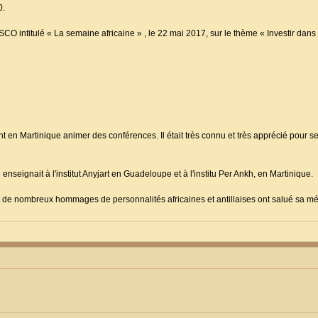
0.
CO intitulé « La semaine africaine » , le 22 mai 2017, sur le thème « Investir dans
en Martinique animer des conférences. Il était très connu et très apprécié pour se
enseignait à l'institut Anyjart en Guadeloupe et à l'institu Per Ankh, en Martinique.
le et de nombreux hommages de personnalités africaines et antillaises ont salué sa 