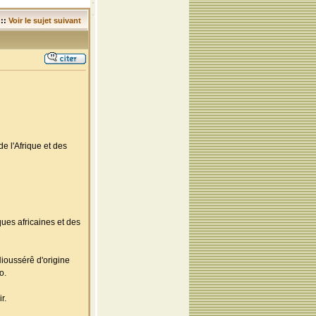
::
Voir le sujet suivant
e l'Afrique et des
ques africaines et des
Nioussérê d'origine
o.
r.