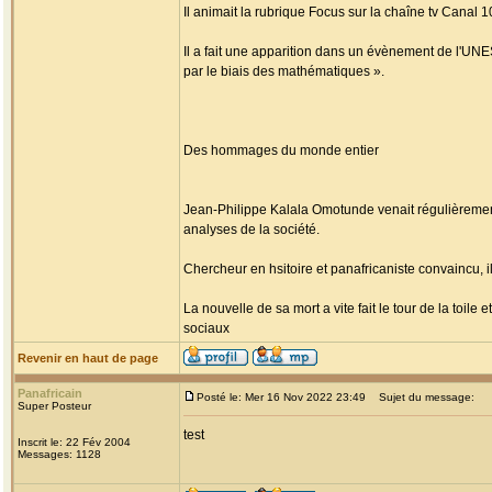
Il animait la rubrique Focus sur la chaîne tv Canal 1
Il a fait une apparition dans un évènement de l'UNES
par le biais des mathématiques ».
Des hommages du monde entier
Jean-Philippe Kalala Omotunde venait régulièrement 
analyses de la société.
Chercheur en hsitoire et panafricaniste convaincu, il 
La nouvelle de sa mort a vite fait le tour de la toi
sociaux
Revenir en haut de page
Panafricain
Posté le: Mer 16 Nov 2022 23:49
Sujet du message:
Super Posteur
test
Inscrit le: 22 Fév 2004
Messages: 1128