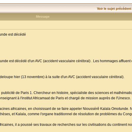
Voir le sujet précédent
Message
tunde est décédé
nde est décédé d'un AVC (accident vasculaire cérébral) . Les hommages affluent d
loupe hier (13 novembre) à la suite d'un AVC (accident vasculaire cérébral).
 publicité de Paris 1. Chercheur en histoire, spécialiste des sciences et mathémati
enseignant à l'institut Africamaat de Paris et chargé de mission auprès de l'Unesco.
 racines africaines, en choisissant de se faire appeler Nioussérê Kalala Omotunde. 
hèses, et Kalala, comme l'organe traditionnel de résolution de problèmes du Cong
ricaines, il a poussé ses travaux de recherches sur les civilisations du continent noi