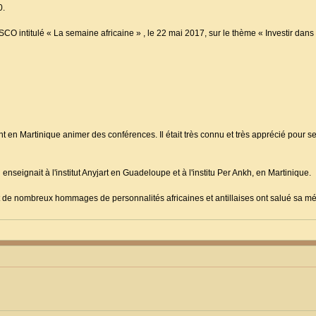
0.
CO intitulé « La semaine africaine » , le 22 mai 2017, sur le thème « Investir dans
en Martinique animer des conférences. Il était très connu et très apprécié pour se
enseignait à l'institut Anyjart en Guadeloupe et à l'institu Per Ankh, en Martinique.
le et de nombreux hommages de personnalités africaines et antillaises ont salué sa 