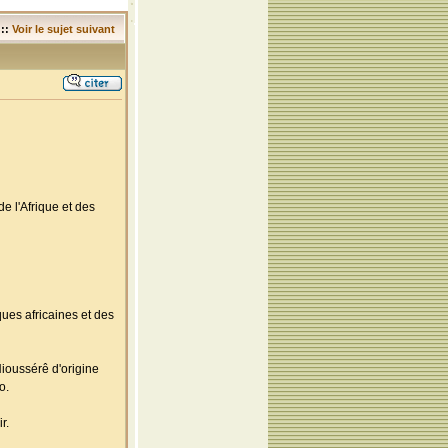
::
Voir le sujet suivant
e l'Afrique et des
ques africaines et des
Nioussérê d'origine
o.
r.