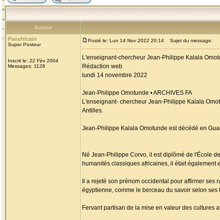
Auteur
Panafricain
Posté le: Lun 14 Nov 2022 20:14
Sujet du message:
Super Posteur
L'enseignant-chercheur Jean-Philippe Kalala Omo
Inscrit le: 22 Fév 2004
Rédaction web
Messages: 1128
lundi 14 novembre 2022
Jean-Philippe Omotunde • ARCHIVES FA
L'enseignant- chercheur Jean-Philippe Kalala Omotu
Antilles.
Jean-Philippe Kalala Omotunde est décédé en Guade
Né Jean-Philippe Corvo, il est diplômé de l'École de
humanités classiques africaines, il était également 
Il a rejeté son prénom occidental pour affirmer ses
égyptienne, comme le berceau du savoir selon ses t
Fervant partisan de la mise en valeur des cultures af