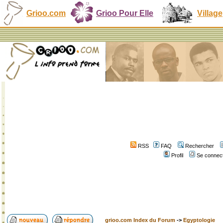
Grioo.com
Grioo Pour Elle
Village
RSS
FAQ
Rechercher
Profil
Se connect
grioo.com Index du Forum
->
Egyptologie