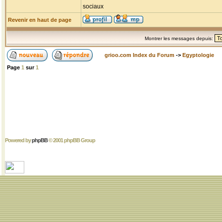
sociaux
Revenir en haut de page
Montrer les messages depuis:
grioo.com Index du Forum
->
Egyptologie
Page
1
sur
1
Powered by
phpBB
© 2001 phpBB Group