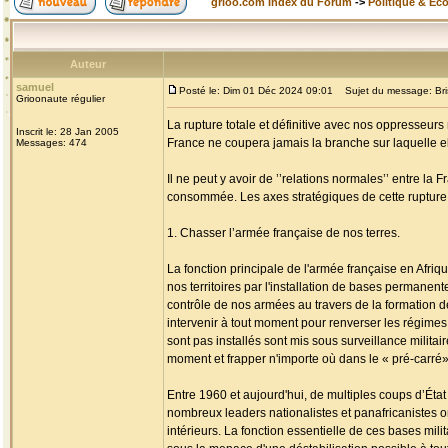
grioo.com Index du Forum
->
Politique & Ec
Auteur
samuel
Posté le: Dim 01 Déc 2024 09:01
Sujet du message: Brise
Grioonaute régulier
La rupture totale et définitive avec nos oppresseurs 
Inscrit le: 28 Jan 2005
France ne coupera jamais la branche sur laquelle ell
Messages: 474
Il ne peut y avoir de ’’relations normales’’ entre la 
consommée. Les axes stratégiques de cette rupture so
1. Chasser l’armée française de nos terres.
La fonction principale de l'armée française en Afriqu
nos territoires par l'installation de bases permanent
contrôle de nos armées au travers de la formation d
intervenir à tout moment pour renverser les régimes 
sont pas installés sont mis sous surveillance milit
moment et frapper n'importe où dans le « pré-carré»
Entre 1960 et aujourd'hui, de multiples coups d’État
nombreux leaders nationalistes et panafricanistes o
intérieurs. La fonction essentielle de ces bases mil