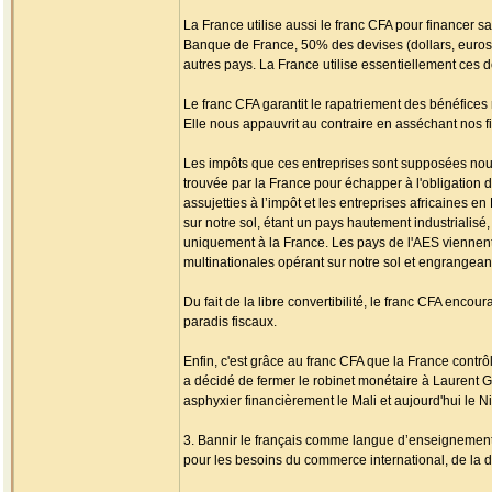
La France utilise aussi le franc CFA pour financer sa 
Banque de France, 50% des devises (dollars, euros
autres pays. La France utilise essentiellement ces do
Le franc CFA garantit le rapatriement des bénéfices
Elle nous appauvrit au contraire en asséchant nos f
Les impôts que ces entreprises sont supposées nous
trouvée par la France pour échapper à l'obligation d
assujetties à l’impôt et les entreprises africaines 
sur notre sol, étant un pays hautement industrialisé
uniquement à la France. Les pays de l'AES viennent
multinationales opérant sur notre sol et engrange
Du fait de la libre convertibilité, le franc CFA encou
paradis fiscaux.
Enfin, c'est grâce au franc CFA que la France contr
a décidé de fermer le robinet monétaire à Laurent 
asphyxier financièrement le Mali et aujourd'hui le Ni
3. Bannir le français comme langue d’enseignement
pour les besoins du commerce international, de la di