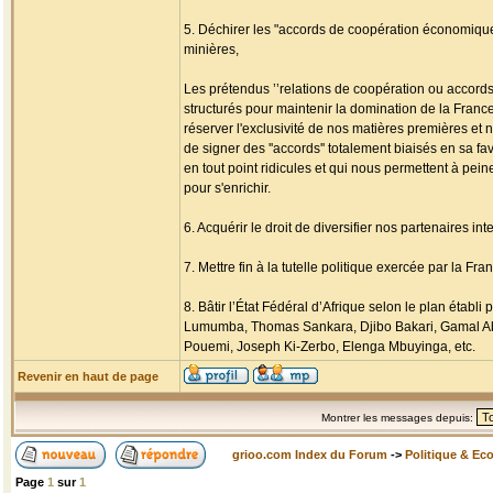
5. Déchirer les "accords de coopération économique"
minières,
Les prétendus ’’relations de coopération ou accords 
structurés pour maintenir la domination de la Franc
réserver l'exclusivité de nos matières premières e
de signer des ''accords'' totalement biaisés en sa fa
en tout point ridicules et qui nous permettent à pei
pour s'enrichir.
6. Acquérir le droit de diversifier nos partenaires 
7. Mettre fin à la tutelle politique exercée par la F
8. Bâtir l’État Fédéral d’Afrique selon le plan éta
Lumumba, Thomas Sankara, Djibo Bakari, Gamal Abdel
Pouemi, Joseph Ki-Zerbo, Elenga Mbuyinga, etc.
Revenir en haut de page
Montrer les messages depuis:
grioo.com Index du Forum
->
Politique & Ec
Page
1
sur
1