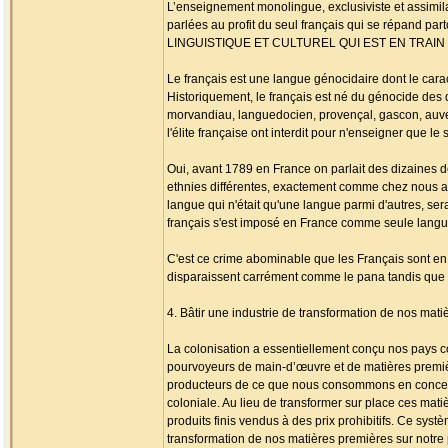
L’enseignement monolingue, exclusiviste et assimila
parlées au profit du seul français qui se répand 
LINGUISTIQUE ET CULTUREL QUI EST EN TRAI
Le français est une langue génocidaire dont le cara
Historiquement, le français est né du génocide des
morvandiau, languedocien, provençal, gascon, auvergn
l'élite française ont interdit pour n'enseigner que le 
Oui, avant 1789 en France on parlait des dizaines d
ethnies différentes, exactement comme chez nous aujou
langue qui n'était qu'une langue parmi d'autres, ser
français s'est imposé en France comme seule langue
C'est ce crime abominable que les Français sont en
disparaissent carrément comme le pana tandis que l
4. Bâtir une industrie de transformation de nos mati
La colonisation a essentiellement conçu nos pays 
pourvoyeurs de main-d’œuvre et de matières premiè
producteurs de ce que nous consommons en concentrant
coloniale. Au lieu de transformer sur place ces mati
produits finis vendus à des prix prohibitifs. Ce systè
transformation de nos matières premières sur notre 