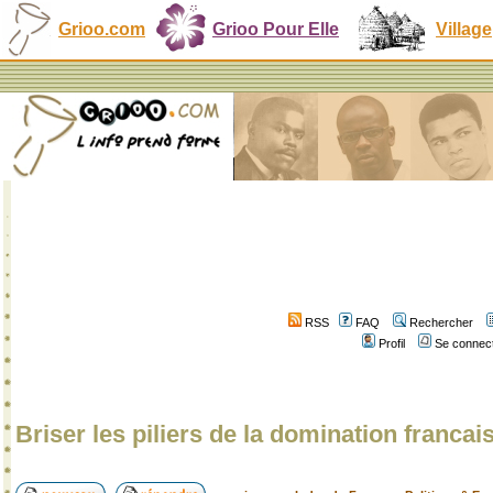
Grioo.com
Grioo Pour Elle
Village
RSS
FAQ
Rechercher
Profil
Se connect
Briser les piliers de la domination francai