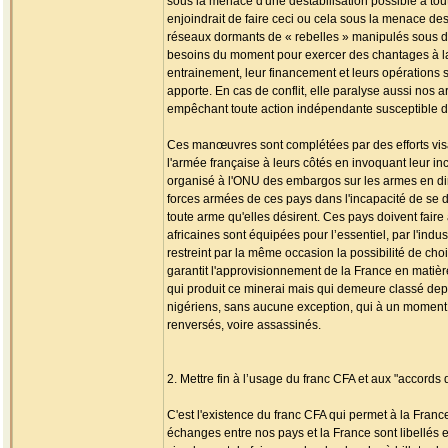
sous la menace d'une déstabilisation possible à tout 
enjoindrait de faire ceci ou cela sous la menace d
réseaux dormants de « rebelles » manipulés sous des
besoins du moment pour exercer des chantages à la d
entrainement, leur financement et leurs opérations su
apporte. En cas de conflit, elle paralyse aussi nos ar
empêchant toute action indépendante susceptible de m
Ces manœuvres sont complétées par des efforts visa
l'armée française à leurs côtés en invoquant leur i
organisé à l'ONU des embargos sur les armes en dir
forces armées de ces pays dans l'incapacité de se dé
toute arme qu'elles désirent. Ces pays doivent faire
africaines sont équipées pour l’essentiel, par l'indu
restreint par la même occasion la possibilité de ch
garantit l'approvisionnement de la France en matiè
qui produit ce minerai mais qui demeure classé depu
nigériens, sans aucune exception, qui à un moment ou 
renversés, voire assassinés.
2. Mettre fin à l’usage du franc CFA et aux "accords
C'est l'existence du franc CFA qui permet à la Fran
échanges entre nos pays et la France sont libellés en 