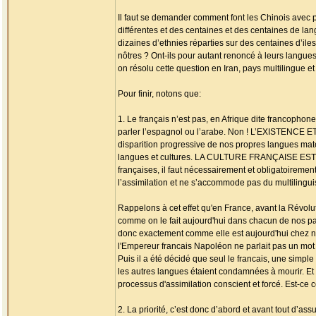
Il faut se demander comment font les Chinois avec p
différentes et des centaines et des centaines de la
dizaines d’ethnies réparties sur des centaines d’il
nôtres ? Ont-ils pour autant renoncé à leurs langue
on résolu cette question en Iran, pays multilingue
Pour finir, notons que:
1. Le français n’est pas, en Afrique dite francopho
parler l’espagnol ou l’arabe. Non ! L’EXISTENCE 
disparition progressive de nos propres langues mate
langues et cultures. LA CULTURE FRANÇAISE EST A
françaises, il faut nécessairement et obligatoiremen
l’assimilation et ne s’accommode pas du multilingui
Rappelons à cet effet qu'en France, avant la Révolu
comme on le fait aujourd'hui dans chacun de nos pays
donc exactement comme elle est aujourd'hui chez n
l'Empereur francais Napoléon ne parlait pas un mo
Puis il a été décidé que seul le francais, une simpl
les autres langues étaient condamnées à mourir. Et 
processus d'assimilation conscient et forcé. Est-ce 
2. La priorité, c’est donc d’abord et avant tout d’a