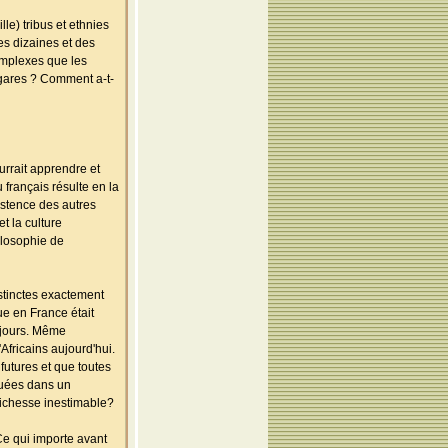
le) tribus et ethnies
es dizaines et des
omplexes que les
lgares ? Comment a-t-
urrait apprendre et
rançais résulte en la
istence des autres
 la culture
ilosophie de
stinctes exactement
ue en France était
ujours. Même
fricains aujourd'hui.
futures et que toutes
tuées dans un
 richesse inestimable?
 Ce qui importe avant