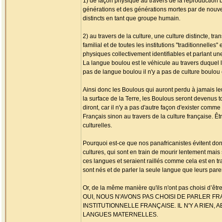
1) de façon physique au travers de la reproduction 
générations et des générations mortes par de nouvell
distincts en tant que groupe humain.
2) au travers de la culture, une culture distincte, t
familial et de toutes les institutions ''traditionnelle
physiques collectivement identifiables et parlant u
La langue boulou est le véhicule au travers duquel la
pas de langue boulou il n'y a pas de culture boulo
Ainsi donc les Boulous qui auront perdu à jamais le
la surface de la Terre, les Boulous seront devenus 
diront, car il n'y a pas d'autre façon d'exister comm
Français sinon au travers de la culture française. Ê
culturelles.
Pourquoi est-ce que nos panafricanistes évitent d
cultures, qui sont en train de mourir lentement mai
ces langues et seraient raillés comme cela est en trai
sont nés et de parler la seule langue que leurs pare
Or, de la même manière qu'ils n'ont pas choisi d’être 
OUI, NOUS N'AVONS PAS CHOISI DE PARLER FRA
INSTITUTIONNELLE FRANÇAISE. IL N'Y A RIEN
LANGUES MATERNELLES.