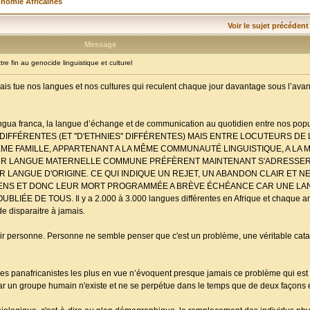
onomie Africaines
Voir le sujet précédent
Message
 fin au genocide linguistique et culturel
ais tue nos langues et nos cultures qui reculent chaque jour davantage sous l’ava
 lingua franca, la langue d’échange et de communication au quotidien entre nos po
FÉRENTES (ET ''D'ETHNIES'' DIFFÉRENTES) MAIS ENTRE LOCUTEURS DE
ÊME FAMILLE, APPARTENANT A LA MÊME COMMUNAUTÉ LINGUISTIQUE, A LA MÊM
UR LANGUE MATERNELLE COMMUNE PRÉFÈRENT MAINTENANT S'ADRESSER
R LANGUE D'ORIGINE. CE QUI INDIQUE UN REJET, UN ABANDON CLAIR ET 
NS ET DONC LEUR MORT PROGRAMMÉE A BRÈVE ÉCHÉANCE CAR UNE LANG
ÉE DE TOUS. Il y a 2.000 à 3.000 langues différentes en Afrique et chaque an
de disparaitre à jamais.
r personne. Personne ne semble penser que c'est un problème, une véritable cata
 les panafricanistes les plus en vue n’évoquent presque jamais ce problème qui est 
ar un groupe humain n'existe et ne se perpétue dans le temps que de deux façons é