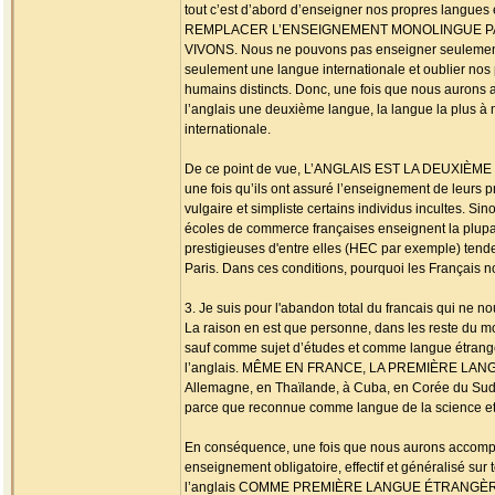
tout c’est d’abord d’enseigner nos propres langu
REMPLACER L’ENSEIGNEMENT MONOLINGUE P
VIVONS. Nous ne pouvons pas enseigner seulement 
seulement une langue internationale et oublier nos
humains distincts. Donc, une fois que nous aurons as
l’anglais une deuxième langue, la langue la plus à
internationale.
De ce point de vue, L’ANGLAIS EST LA DEUXI
une fois qu’ils ont assuré l’enseignement de leurs 
vulgaire et simpliste certains individus incultes. 
écoles de commerce françaises enseignent la plupar
prestigieuses d'entre elles (HEC par exemple) tende
Paris. Dans ces conditions, pourquoi les Français nous
3. Je suis pour l'abandon total du francais qui ne no
La raison en est que personne, dans les reste du mo
sauf comme sujet d’études et comme langue étrangèr
l’anglais. MÊME EN FRANCE, LA PREMIÈRE LANGU
Allemagne, en Thaïlande, à Cuba, en Corée du Sud, 
parce que reconnue comme langue de la science et 
En conséquence, une fois que nous aurons accompli 
enseignement obligatoire, effectif et généralisé su
l’anglais COMME PREMIÈRE LANGUE ÉTRANGÈRE pour 