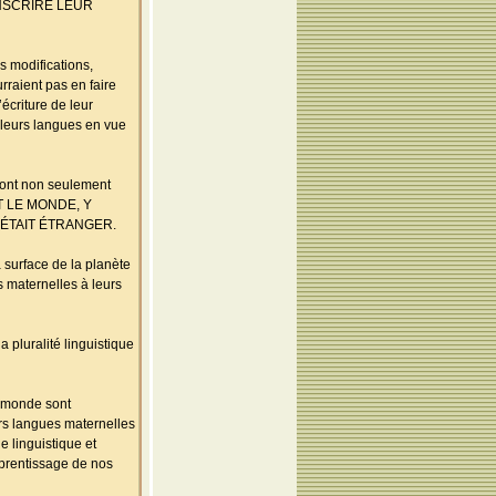
ANSCRIRE LEUR
s modifications,
rraient pas en faire
’écriture de leur
e leurs langues en vue
 sont non seulement
OUT LE MONDE, Y
 ÉTAIT ÉTRANGER.
 surface de la planète
s maternelles à leurs
 pluralité linguistique
u monde sont
urs langues maternelles
 linguistique et
apprentissage de nos