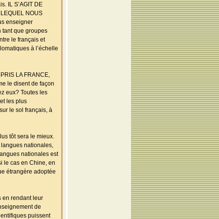
s. IL S’AGIT DE
 LEQUEL NOUS
us enseigner
n tant que groupes
tre le français et
lomatiques à l’échelle
MPRIS LA FRANCE,
me le disent de façon
ez eux? Toutes les
t les plus
r le sol français, à
lus tôt sera le mieux.
 langues nationales,
langues nationales est
e cas en Chine, en
gue étrangère adoptée
 en rendant leur
’enseignement de
ntifiques puissent