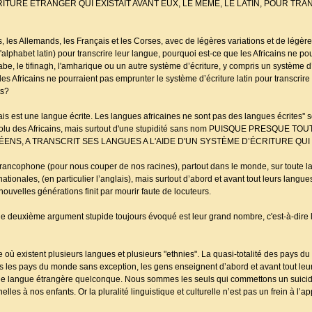
TURE ÉTRANGER QUI EXISTAIT AVANT EUX, LE MÊME, LE LATIN, POUR TR
 les Allemands, les Français et les Corses, avec de légères variations et de légère
alphabet latin) pour transcrire leur langue, pourquoi est-ce que les Africains ne pou
arabe, le tifinagh, l'amharique ou un autre système d’écriture, y compris un système d
les Africains ne pourraient pas emprunter le système d’écriture latin pour transcrir
ts?
ais est une langue écrite. Les langues africaines ne sont pas des langues écrites''
bsolu des Africains, mais surtout d'une stupidité sans nom PUISQUE PRESQUE T
ENS, A TRANSCRIT SES LANGUES A L'AIDE D'UN SYSTÈME D’ÉCRITURE QUI
 francophone (pour nous couper de nos racines), partout dans le monde, sur toute la
ationales, (en particulier l’anglais), mais surtout d’abord et avant tout leurs langue
ouvelles générations finit par mourir faute de locuteurs.
le deuxième argument stupide toujours évoqué est leur grand nombre, c'est-à-dire la
ù existent plusieurs langues et plusieurs "ethnies". La quasi-totalité des pays d
ous les pays du monde sans exception, les gens enseignent d’abord et avant tout le
une langue étrangère quelconque. Nous sommes les seuls qui commettons un suicide
les à nos enfants. Or la pluralité linguistique et culturelle n’est pas un frein à l’