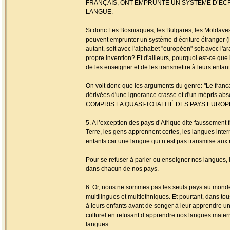
FRANÇAIS, ONT EMPRUNTÉ UN SYSTÈME D’ÉCRI
LANGUE.
Si donc Les Bosniaques, les Bulgares, les Moldaves,
peuvent emprunter un système d’écriture étranger (l'
autant, soit avec l'alphabet ''européen'' soit avec l'
propre invention? Et d'ailleurs, pourquoi est-ce que 
de les enseigner et de les transmettre à leurs enfan
On voit donc que les arguments du genre: ''Le franc
dérivées d'une ignorance crasse et d'un mépris a
COMPRIS LA QUASI-TOTALITÉ DES PAYS EUROPÉ
5. A l’exception des pays d’Afrique dite faussement
Terre, les gens apprennent certes, les langues intern
enfants car une langue qui n’est pas transmise aux n
Pour se refuser à parler ou enseigner nos langues, 
dans chacun de nos pays.
6. Or, nous ne sommes pas les seuls pays au monde o
multilingues et multiethniques. Et pourtant, dans t
à leurs enfants avant de songer à leur apprendre 
culturel en refusant d’apprendre nos langues maternel
langues.