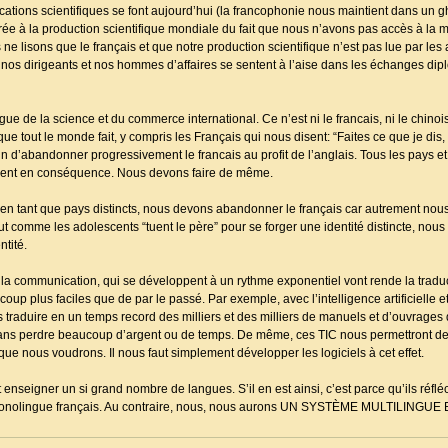
ations scientifiques se font aujourd’hui (la francophonie nous maintient dans un gh
égrée à la production scientifique mondiale du fait que nous n’avons pas accès à la m
 ne lisons que le français et que notre production scientifique n’est pas lue par les 
nos dirigeants et nos hommes d’affaires se sentent à l’aise dans les échanges dipl
angue de la science et du commerce international. Ce n’est ni le francais, ni le chinois,
e que tout le monde fait, y compris les Français qui nous disent: “Faites ce que je dis,
rain d’abandonner progressivement le francais au profit de l’anglais. Tous les pays et
sent en conséquence. Nous devons faire de même.
er en tant que pays distincts, nous devons abandonner le français car autrement no
 comme les adolescents “tuent le père” pour se forger une identité distincte, nou
ntité.
 la communication, qui se développent à un rythme exponentiel vont rende la traduct
p plus faciles que de par le passé. Par exemple, avec l’intelligence artificielle e
raduire en un temps record des milliers et des milliers de manuels et d’ouvrages de
sans perdre beaucoup d’argent ou de temps. De même, ces TIC nous permettront de 
que nous voudrons. Il nous faut simplement développer les logiciels à cet effet.
eigner un si grand nombre de langues. S’il en est ainsi, c’est parce qu’ils réflé
 et monolingue français. Au contraire, nous, nous aurons UN SYSTÈME MULTILING