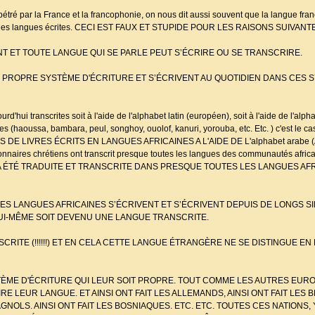
erpétré par la France et la francophonie, on nous dit aussi souvent que la langue fr
 pas des langues écrites. CECI EST FAUX ET STUPIDE POUR LES RAISONS SUIVANT
T ET TOUTE LANGUE QUI SE PARLE PEUT S’ÉCRIRE OU SE TRANSCRIRE.
R PROPRE SYSTÈME D'ÉCRITURE ET S’ÉCRIVENT AU QUOTIDIEN DANS CES 
rd'hui transcrites soit à l'aide de l'alphabet latin (européen), soit à l'aide de l'alp
es (haoussa, bambara, peul, songhoy, ouolof, kanuri, yorouba, etc. Etc. ) c'est le c
S DE LIVRES ÉCRITS EN LANGUES AFRICAINES A L'AIDE DE L'alphabet arabe (Aj
onnaires chrétiens ont transcrit presque toutes les langues des communautés afric
A BIBLE A ÉTÉ TRADUITE ET TRANSCRITE DANS PRESQUE TOUTES LES LANGUES AF
 LES LANGUES AFRICAINES S’ÉCRIVENT ET S’ÉCRIVENT DEPUIS DE LONGS 
LUI-MÊME SOIT DEVENU UNE LANGUE TRANSCRITE.
CRITE (!!!!!!) ET EN CELA CETTE LANGUE ÉTRANGÈRE NE SE DISTINGUE EN
TÈME D'ÉCRITURE QUI LEUR SOIT PROPRE. TOUT COMME LES AUTRES EURO
 LEUR LANGUE. ET AINSI ONT FAIT LES ALLEMANDS, AINSI ONT FAIT LES B
PAGNOLS. AINSI ONT FAIT LES BOSNIAQUES. ETC. ETC. TOUTES CES NATIONS,