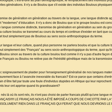
biologique, c'est-à-dire au plan démographique, le remplacement des individus phy
es générations. Il n'y a de Boulou que s'il existe des individus Boulous physiqueme
ransmise de génération en génération au travers de la langue, une langue distincte a
s'' et ''modernes'' d’éducation. Il n'y a donc de Boulou que si le groupe boulou est cons
ne langue commune distincte, transmise de génération en génération au sein du gro
 culture boulou se transmet au cours du temps et continue d'exister en tant que cultu
u et tout simplement pas de Boulous au sens socio-anthropologique du terme.
ur langue et leur culture, quand plus personne ne parlera boulou et que la culture
tout simplement des ''Français'' au sens socio-anthropologqique du terme, quoi qu'i
e Boulou sinon au travers de la culture boulou tout comme il n'y a pas d'autre façon
tre Français ou Boulou ne relève pas de l'hérédité génétique mais de la transmission
onc soigneusement de plaider pour l'enseignement généralisé de nos langues mater
s surement face à l’avancée inexorable du francais? Est-ce parce que certains d'ent
n d’être fait par toute une foule d'individus stupides en Afrique qui leur reprochent 
nts leur ont apprise quand ils grandissaient?
nés là où ils sont nés, ils n'ont pas choisi de parler francais plutôt qu'une langue m
NÇAIS!!!!! LE FRANÇAIS NOUS A ÉTÉ IMPOSÉ A COUPS DE CHICOTTE PAR LA
, ABSOLUMENT RIEN DANS LE FRANÇAIS QUI FERAIT QUE NOUS DEVRIONS LE