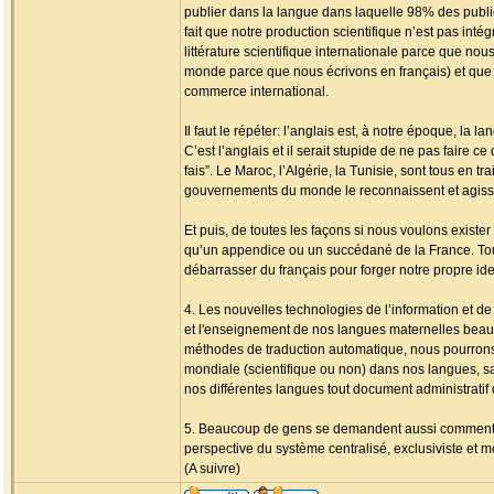
publier dans la langue dans laquelle 98% des public
fait que notre production scientifique n’est pas int
littérature scientifique internationale parce que nous
monde parce que nous écrivons en français) et que 
commerce international.
Il faut le répéter: l’anglais est, à notre époque, la l
C’est l’anglais et il serait stupide de ne pas faire c
fais”. Le Maroc, l’Algérie, la Tunisie, sont tous en t
gouvernements du monde le reconnaissent et agis
Et puis, de toutes les façons si nous voulons exist
qu’un appendice ou un succédané de la France. Tout
débarrasser du français pour forger notre propre ide
4. Les nouvelles technologies de l’information et de
et l'enseignement de nos langues maternelles beaucou
méthodes de traduction automatique, nous pourrons t
mondiale (scientifique ou non) dans nos langues, 
nos différentes langues tout document administratif 
5. Beaucoup de gens se demandent aussi comment ens
perspective du système centralisé, exclusiviste
(A suivre)