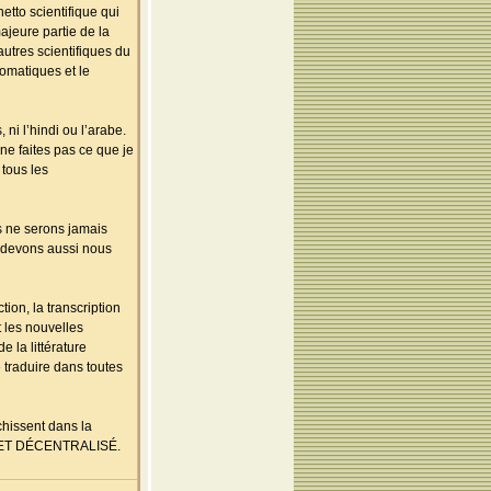
etto scientifique qui
ajeure partie de la
autres scientifiques du
omatiques et le
 ni l’hindi ou l’arabe.
 ne faites pas ce que je
 tous les
us ne serons jamais
s devons aussi nous
ion, la transcription
t les nouvelles
 la littérature
traduire dans toutes
chissent dans la
UE ET DÉCENTRALISÉ.