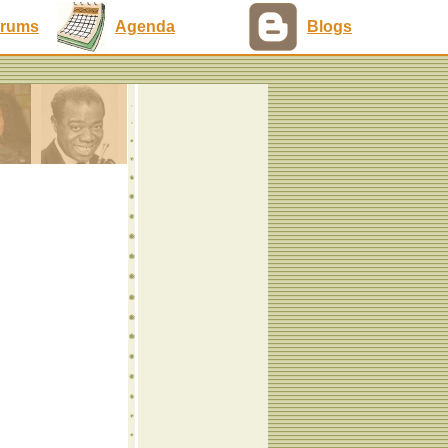
rums
Agenda
Blogs