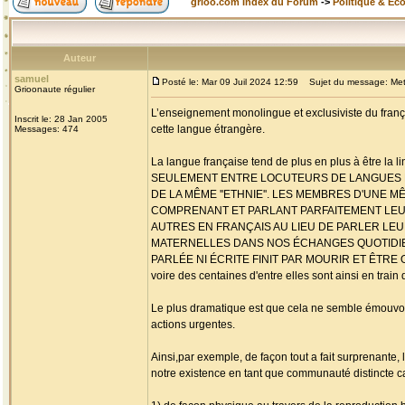
grioo.com Index du Forum
->
Politique & Ec
Auteur
samuel
Posté le: Mar 09 Juil 2024 12:59
Sujet du message: Mettre
Grioonaute régulier
L’enseignement monolingue et exclusiviste du franç
Inscrit le: 28 Jan 2005
cette langue étrangère.
Messages: 474
La langue française tend de plus en plus à être la
SEULEMENT ENTRE LOCUTEURS DE LANGUES DIF
DE LA MÊME ''ETHNIE''. LES MEMBRES D'UNE M
COMPRENANT ET PARLANT PARFAITEMENT LE
AUTRES EN FRANÇAIS AU LIEU DE PARLER LEU
MATERNELLES DANS NOS ÉCHANGES QUOTIDIE
PARLÉE NI ÉCRITE FINIT PAR MOURIR ET ÊTRE OUBLI
voire des centaines d'entre elles sont ainsi en train 
Le plus dramatique est que cela ne semble émouvoi
actions urgentes.
Ainsi,par exemple, de façon tout a fait surprenante,
notre existence en tant que communauté distincte c