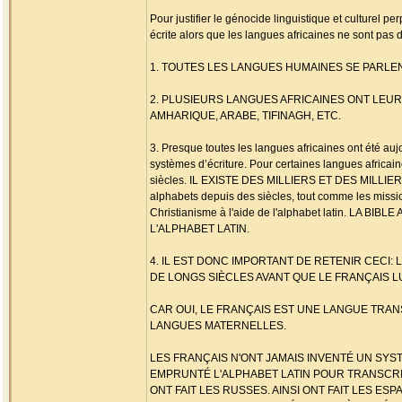
Pour justifier le génocide linguistique et culturel p
écrite alors que les langues africaines ne sont
1. TOUTES LES LANGUES HUMAINES SE PARLEN
2. PLUSIEURS LANGUES AFRICAINES ONT LEU
AMHARIQUE, ARABE, TIFINAGH, ETC.
3. Presque toutes les langues africaines ont été aujou
systèmes d’écriture. Pour certaines langues africain
siècles. IL EXISTE DES MILLIERS ET DES MILLIER
alphabets depuis des siècles, tout comme les missi
Christianisme à l'aide de l'alphabet latin. L
L'ALPHABET LATIN.
4. IL EST DONC IMPORTANT DE RETENIR CECI:
DE LONGS SIÈCLES AVANT QUE LE FRANÇAIS 
CAR OUI, LE FRANÇAIS EST UNE LANGUE TRANS
LANGUES MATERNELLES.
LES FRANÇAIS N'ONT JAMAIS INVENTÉ UN SYS
EMPRUNTÉ L'ALPHABET LATIN POUR TRANSCRIRE
ONT FAIT LES RUSSES. AINSI ONT FAIT LES ES