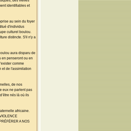
siques, des vielles
nt identifiables et
pprise au sein du foyer
titué d'individus
upe culturel boulou.
re distincte. S'il n'y a
 boulou aura disparu de
ls en penseront ou en
 d'exister comme
 et de l'assimilation
nelles, de nos
re eux ne parlent pas
d’être nés là où ils
aternelle africaine.
 VIOLENCE
 PRÉFÉRER A NOS