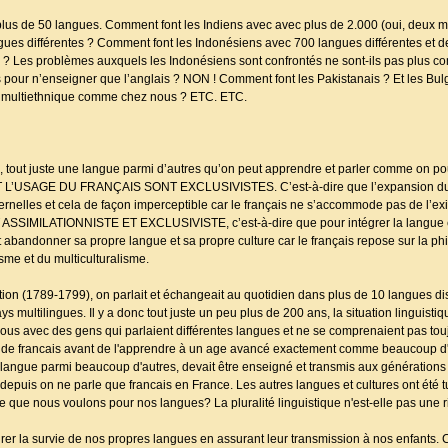
lus de 50 langues. Comment font les Indiens avec avec plus de 2.000 (oui, deux mil
ngues différentes ? Comment font les Indonésiens avec 700 langues différentes et d
es ? Les problèmes auxquels les Indonésiens sont confrontés ne sont-ils pas plus c
s pour n’enseigner que l’anglais ? NON ! Comment font les Pakistanais ? Et les Bu
 et multiethnique comme chez nous ? ETC. ETC.
ne, tout juste une langue parmi d’autres qu’on peut apprendre et parler comme on po
ET L’USAGE DU FRANÇAIS SONT EXCLUSIVISTES. C’est-à-dire que l’expansion du f
rnelles et cela de façon imperceptible car le français ne s’accommode pas de l’ex
SSIMILATIONNISTE ET EXCLUSIVISTE, c’est-à-dire que pour intégrer la langue et
t abandonner sa propre langue et sa propre culture car le français repose sur la ph
sme et du multiculturalisme.
tion (1789-1799), on parlait et échangeait au quotidien dans plus de 10 langues di
 multilingues. Il y a donc tout juste un peu plus de 200 ans, la situation linguistiq
ous avec des gens qui parlaient différentes langues et ne se comprenaient pas to
t de francais avant de l'apprendre à un age avancé exactement comme beaucoup d'A
e langue parmi beaucoup d'autres, devait être enseigné et transmis aux générations 
depuis on ne parle que francais en France. Les autres langues et cultures ont été 
ce que nous voulons pour nos langues? La pluralité linguistique n'est-elle pas une
ssurer la survie de nos propres langues en assurant leur transmission à nos enfants.