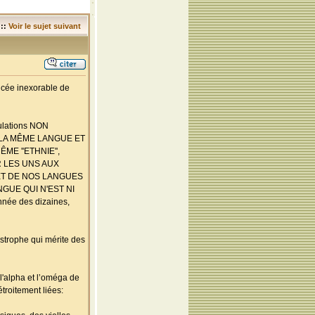
::
Voir le sujet suivant
ncée inexorable de
pulations NON
 LA MÊME LANGUE ET
E ''ETHNIE'',
 LES UNS AUX
NET DE NOS LANGUES
UE QUI N'EST NI
née des dizaines,
strophe qui mérite des
l'alpha et l’oméga de
troitement liées: