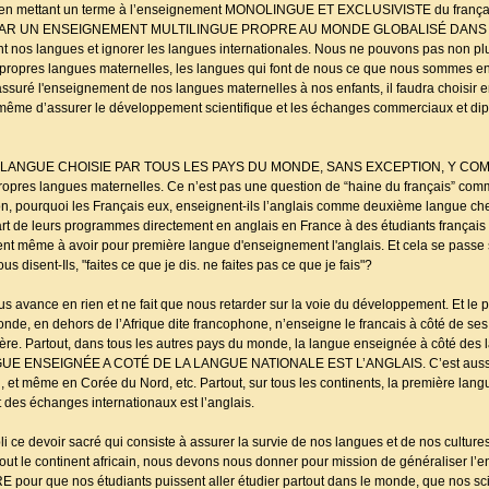
es en mettant un terme à l’enseignement MONOLINGUE ET EXCLUSIVISTE du françai
AR UN ENSEIGNEMENT MULTILINGUE PROPRE AU MONDE GLOBALISÉ DANS
nos langues et ignorer les langues internationales. Nous ne pouvons pas non pl
 propres langues maternelles, les langues qui font de nous ce que nous sommes e
suré l'enseignement de nos langues maternelles à nos enfants, il faudra choisir en
 même d’assurer le développement scientifique et les échanges commerciaux et dip
ÈME LANGUE CHOISIE PAR TOUS LES PAYS DU MONDE, SANS EXCEPTION, Y CO
propres langues maternelles. Ce n’est pas une question de “haine du français” com
Sinon, pourquoi les Français eux, enseignent-ils l’anglais comme deuxième langue ch
t de leurs programmes directement en anglais en France à des étudiants français e
nt même à avoir pour première langue d'enseignement l'anglais. Et cela se passe su
 disent-Ils, "faites ce que je dis. ne faites pas ce que je fais"?
us avance en rien et ne fait que nous retarder sur la voie du développement. Et le p
nde, en dehors de l’Afrique dite francophone, n’enseigne le francais à côté de ses
e. Partout, dans tous les autres pays du monde, la langue enseignée à côté des 
E ENSEIGNÉE A COTÉ DE LA LANGUE NATIONALE EST L’ANGLAIS. C’est aussi l
et même en Corée du Nord, etc. Partout, sur tous les continents, la première lan
des échanges internationaux est l’anglais.
ce devoir sacré qui consiste à assurer la survie de nos langues et de nos cultures
r tout le continent africain, nous devons nous donner pour mission de généraliser l
que nos étudiants puissent aller étudier partout dans le monde, que nos scie