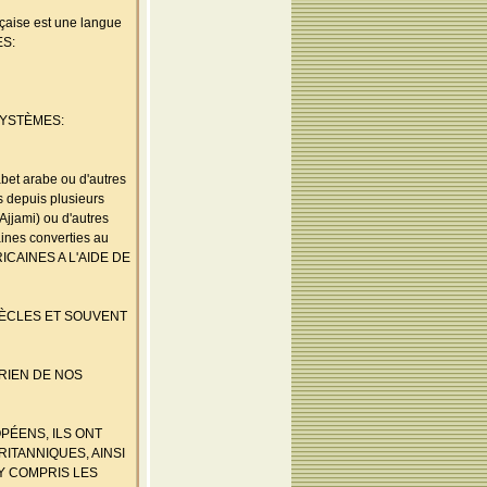
ançaise est une langue
ES:
SYSTÈMES:
habet arabe ou d'autres
as depuis plusieurs
jami) ou d'autres
aines converties au
RICAINES A L'AIDE DE
SIÈCLES ET SOUVENT
 RIEN DE NOS
PÉENS, ILS ONT
RITANNIQUES, AINSI
 Y COMPRIS LES