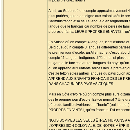
impossible chez nous ?
Ainsi, au Gabon où on compte approximativement 40 l
plus parlées, qu’on enseigne aux enfants dès le prem
l’administration et la seule langue d’enseignement 
langue que le français car nombre de pères de famill
propres enfants, LEURS PROPRES ENFANTS !, qu’en
En Suisse où on compte 4 langues, c’est d’abord et 
Belgique, où n compte 3 langues différentes parlées
le premier jour d’école. En Allemagne, c’est d’abord
compte 11 langues indigènes différentes et plusieur
bulgare et le turc et d’autres langues du pays qu’on
qu'on apprend aux enfants serbes dès le premier jour
c'est le letton et les autres langues du pays qu'
APPREND AUX ENFANTS FRANÇAIS DES LE PREM
DANS CHACUN DES PAYS ASIATIQUES.
Mais en Côte d’Ivoire où on compte plusieurs dizain
des le premier jour d’école. Est-ce normal ? Une gr
pères de familles ivoiriens ont ‘’honte’’ (oui, hont
PROPRES ENFANTS !, qu’en français. Est-ce norma
NOUS SOMMES LES SEULS ÊTRES HUMAINS A 
L'OPPRESSION COLONIALE, DE NOTRE MÉPRIS 