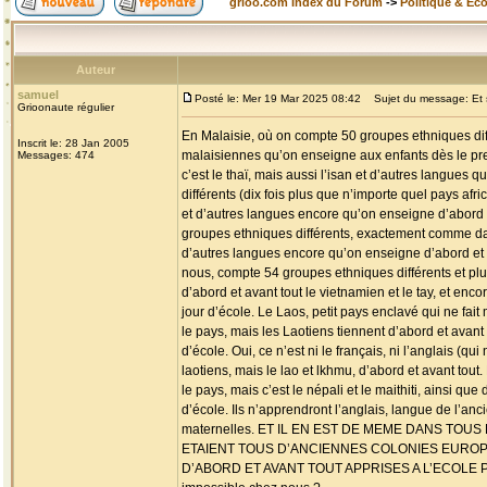
grioo.com Index du Forum
->
Politique & Ec
Auteur
samuel
Posté le: Mer 19 Mar 2025 08:42
Sujet du message: Et s
Grioonaute régulier
En Malaisie, où on compte 50 groupes ethniques diffé
Inscrit le: 28 Jan 2005
malaisiennes qu’on enseigne aux enfants dès le pre
Messages: 474
c’est le thaï, mais aussi l’isan et d’autres langue
différents (dix fois plus que n’importe quel pays afr
et d’autres langues encore qu’on enseigne d’abord 
groupes ethniques différents, exactement comme dans
d’autres langues encore qu’on enseigne d’abord et a
nous, compte 54 groupes ethniques différents et pl
d’abord et avant tout le vietnamien et le tay, et en
jour d’école. Le Laos, petit pays enclavé qui ne f
le pays, mais les Laotiens tiennent d’abord et avant
d’école. Oui, ce n’est ni le français, ni l’anglais 
laotiens, mais le lao et lkhmu, d’abord et avant tou
le pays, mais c’est le népali et le maithiti, ainsi q
d’école. Ils n’apprendront l’anglais, langue de l’a
maternelles. ET IL EN EST DE MEME DANS TOU
ETAIENT TOUS D’ANCIENNES COLONIES EURO
D’ABORD ET AVANT TOUT APPRISES A L’ECOLE P