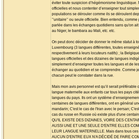
éviter toute suspicion d’hégémonisme linguistique
officielles et nous contenter d’enseigner tout simp
populations se dérouler comme ils se déroulent de
’’unitaire’’ ou seule officielle. Bien entendu, com
parlée dans les échanges quotidiens sans qu'on ait
au Niger, le bambara au Mali, etc. etc.
On peut donc décider de donner le même statut à tou
Luxembourg (3 langues différentes, toutes enseignée
respectivement à leurs locuteurs natifs) ; la Belgiqu
langues officielles et des dizaines de langues indig
simplement d’enseigner toutes les langues et de les 
échanger au quotidien et se comprendre. Comme je l
chacun peut le constater dans la rue.
Mais mon avis personnel est qu’il serait préférable
langue maternelle aux enfants car tous les pays cit
langues du pays. Ils ont un système d’enseignement
centaines de langues différentes, ont en général une
mandarin; C'est le cas de l'Iran avec le persan; C'est
cas du russe en Russie où existe plus d'une centa
QU'IL EXISTE DES DIZAINES, VOIRE DES CEN
AUSSI UNE ET UNE SEULE D'ENTRE ELLES COM
LEUR LANGUE MATERNELLE. Mais dans tous ces pays, 
AUCUN D'ENTRE EUX N'A DÉCIDÉ DE FAIRE C