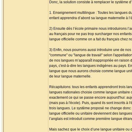
Donc, la solution consiste à remplacer le système 
1. Enseignement multilingue : Toutes les langues 
enfant apprendra d’abord sa langue maternelle à l’é
2) Ensuite dès l’école primaire nous introduirons l
au français pour ne pas trop surcharger nos enfant
langue officielle comme on a fait du français chez no
3) Enfin, nous pourrons aussi introduire une de nos 
''commune'' ou ''langue de travail'' selon l'appellat
de nos langues m’apparaît inappropriée en raison du 
pays, c'est-à-dire les langues indigènes au pays. E
langue que nous aurons choisie comme langue unitair
de leur langue maternelle.
Récapitulons: tous les enfants apprendront trois la
langues nationales choisie comme langue unitaire ou o
exactement ce qui se passe encore aujourd'hui: aujo
(mais pas à l'école). Puis, quand ils sont inscrits à l
trois langues. Le système proposé ne change donc pa
langue officielle ou unitaire deviennent des langue
l’anglais est introduit comme première langue étran
Mais sachez que le choix d’une langue unitaire ou d