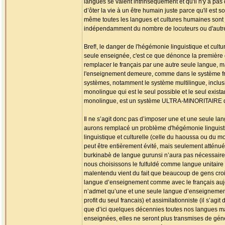
langues se valent intrinsèquement et qu'il n'y a p
d’ôter la vie à un être humain juste parce qu'il est
même toutes les langues et cultures humaines sont
indépendamment du nombre de locuteurs ou d'autre
Bref!, le danger de l'hégémonie linguistique et cultu
seule enseignée, c'est ce que dénonce la première 
remplacer le français par une autre seule langue, m
l'enseignement demeure, comme dans le système fran
systèmes, notamment le système multilingue, inclusif 
monolingue qui est le seul possible et le seul exist
monolingue, est un système ULTRA-MINORITAIRE 
Il ne s’agit donc pas d’imposer une et une seule la
aurons remplacé un problème d'hégémonie linguistiqu
linguistique et culturelle (celle du haoussa ou du
peut être entièrement évité, mais seulement atténué
burkinabè de langue gurunsi n’aura pas nécessairemen
nous choisissons le fulfuldé comme langue unitaire 
malentendu vient du fait que beaucoup de gens croien
langue d’enseignement comme avec le français aujour
n’admet qu’une et une seule langue d’enseignement)
profit du seul francais) et assimilationniste (il s’a
que d’ici quelques décennies toutes nos langues mat
enseignées, elles ne seront plus transmises de géné