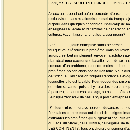
FIANÇAIS, EST SEULE RECONNUE ET IMPOSÉE
A ceux qui répondront qu’entreprendre d'enseigner n
exclusiviste et assimilationniste actuel du français,
disparu dans quelques décennies. Beaucoup de nos l
enseignées à l'école et transmises de génération en 
cultures. Faut-il laisser aller et les laisser mourir?
Bien entendu, toute entreprise humaine présente de
fois que vous résolvez un problème, vous soulevez d
surgir, c’est tout simplement renvoyer la solution aux
plan idéal pour gagner une bataille avant de se lanc
contours d’un problème, et encore moins le résoudre 
problèmes, soit on choisit de ne rien faire. Nous aut
de ’’critique’’, les gens ont toujours tendance à év
lesquelles elle est faisable. Pour trouver des raison
question suivante : puisqu’il y aura des problèmes pot
à petit feu, ou faut-il choisir d’agir, au risque d’êtr
Le risque zéro n'existe pas. Il n'y a pas d'entrepris
D'ailleurs, plusieurs pays nous ont devancés dans c
Françaises comme nous ont choisi d'enseigner leurs l
d'affronter les problèmes qui surgiraient et aucun d
du Laos, du Maroc, de la Tunisie, de l'Algéri
LES CONTINENTS. Tous ont choisi d'enseigner d'abord 