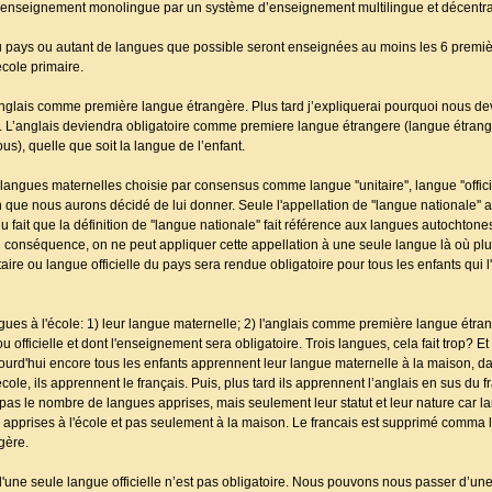
d’enseignement monolingue par un système d’enseignement multilingue et décentra
du pays ou autant de langues que possible seront enseignées au moins les 6 prem
cole primaire.
’anglais comme première langue étrangère. Plus tard j’expliquerai pourquoi nous dev
s. L’anglais deviendra obligatoire comme premiere langue étrangere (langue étrang
us), quelle que soit la langue de l’enfant.
langues maternelles choisie par consensus comme langue ''unitaire'', langue ''officie
ion que nous aurons décidé de lui donner. Seule l'appellation de ''langue nationale''
fait que la définition de ''langue nationale'' fait référence aux langues autochtones
n conséquence, on ne peut appliquer cette appellation à une seule langue là où plu
e ou langue officielle du pays sera rendue obligatoire pour tous les enfants qui 
ngues à l'école: 1) leur langue maternelle; 2) l'anglais comme première langue étra
fficielle et dont l'enseignement sera obligatoire. Trois langues, cela fait trop? Et 
urd'hui encore tous les enfants apprennent leur langue maternelle à la maison, dans
'école, ils apprennent le français. Puis, plus tard ils apprennent l’anglais en sus du f
s le nombre de langues apprises, mais seulement leur statut et leur nature car la
s apprises à l'école et pas seulement à la maison. Le francais est supprimé comma 
gère.
'une seule langue officielle n’est pas obligatoire. Nous pouvons nous passer d’une