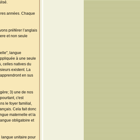
lisé.
ières années. Chaque
ons préférer l’anglais
ere et non seule
lle'', langue
 appliquée à une seule
, celles natives du
sieurs existent. La
l'apprendront en sus
ngère; 3) une de nos
pourtant, c'est
 le foyer familial,
rançais. Cela fait donc
ngue maternelle et la
langue obligatoire et
 langue unitaire pour