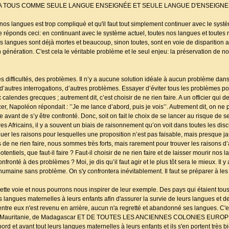
 A TOUS COMME SEULE LANGUE ENSEIGNÉE ET SEULE LANGUE D'ENSEIGNE
os langues est trop compliqué et qu'il faut tout simplement continuer avec le sys
 je réponds ceci: en continuant avec le système actuel, toutes nos langues et toutes 
angues sont déjà mortes et beaucoup, sinon toutes, sont en voie de disparition au
génération. C'est cela le véritable problème et le seul enjeu: la préservation de n
s difficultés, des problèmes. Il n’y a aucune solution idéale à aucun problème d
’autres interrogations, d’autres problèmes. Essayer d’éviter tous les problèmes pot
 calendes grecques ; autrement dit, c’est choisir de ne rien faire. A un officier qui 
er, Napoléon répondait : ’’Je me lance d’abord, puis je vois’’. Autrement dit, on ne 
avant de s’y être confronté. Donc, soit on fait le choix de se lancer au risque de s
res Africains, il y a souvent un biais de raisonnement qu’on voit dans toutes les di
oquer les raisons pour lesquelles une proposition n’est pas faisable, mais presque j
s de ne rien faire, nous sommes très forts, mais rarement pour trouver les raisons d’
entiels, que faut-il faire ? Faut-il choisir de ne rien faire et de laisser mourir nos 
e confronté à des problèmes ? Moi, je dis qu’il faut agir et le plus tôt sera le mieux. Il
e humaine sans problème. On s'y confrontera inévitablement. Il faut se préparer à les 
ette voie et nous pourrons nous inspirer de leur exemple. Des pays qui étaient tou
angues maternelles à leurs enfants afin d'assurer la survie de leurs langues et de 
'entre eux n'est revenu en arrière, aucun n'a regretté et abandonné ses langues. C'e
e, de la Mauritanie, de Madagascar ET DE TOUTES LES ANCIENNES COLONIES E
et avant tout leurs langues maternelles à leurs enfants et ils s'en portent très bie