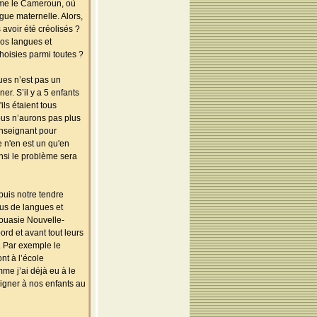
même le Cameroun, où
gue maternelle. Alors,
 avoir été créolisés ?
nos langues et
hoisies parmi toutes ?
ues n’est pas un
r. S’il y a 5 enfants
ls étaient tous
ous n’aurons pas plus
enseignant pour
 n'en est un qu'en
nsi le problème sera
puis notre tendre
lus de langues et
pouasie Nouvelle-
ord et avant tout leurs
. Par exemple le
nt à l’école
me j’ai déjà eu à le
igner à nos enfants au