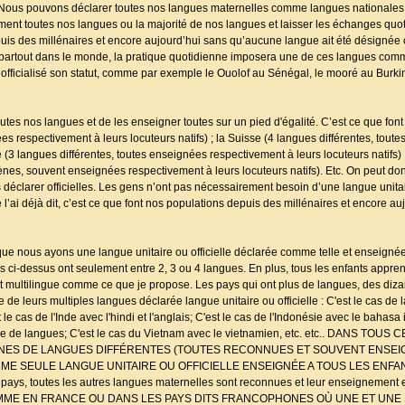
. Nous pouvons déclarer toutes nos langues maternelles comme langues nationales
lement toutes nos langues ou la majorité de nos langues et laisser les échanges quo
puis des millénaires et encore aujourd’hui sans qu’aucune langue ait été désigné
me partout dans le monde, la pratique quotidienne imposera une de ces langues comme
 officialisé son statut, comme par exemple le Ouolof au Sénégal, le mooré au Burk
tes nos langues et de les enseigner toutes sur un pied d'égalité. C’est ce que fo
s respectivement à leurs locuteurs natifs) ; la Suisse (4 langues différentes, tout
e (3 langues différentes, toutes enseignées respectivement à leurs locuteurs natifs)
ènes, souvent enseignées respectivement à leurs locuteurs natifs). Etc. On peut don
déclarer officielles. Les gens n’ont pas nécessairement besoin d’une langue unitair
’ai déjà dit, c’est ce que font nos populations depuis des millénaires et encore a
 que nous ayons une langue unitaire ou officielle déclarée comme telle et enseigné
és ci-dessus ont seulement entre 2, 3 ou 4 langues. En plus, tous les enfants appr
 multilingue comme ce que je propose. Les pays qui ont plus de langues, des diza
 de leurs multiples langues déclarée langue unitaire ou officielle : C'est le cas de 
 le cas de l'Inde avec l'hindi et l'anglais; C'est le cas de l'Indonésie avec le bahasa
ine de langues; C'est le cas du Vietnam avec le vietnamien, etc. etc.. DANS TOU
TAINES DE LANGUES DIFFÉRENTES (TOUTES RECONNUES ET SOUVENT ENSEIG
ME SEULE LANGUE UNITAIRE OU OFFICIELLE ENSEIGNÉE A TOUS LES ENFA
toutes les autres langues maternelles sont reconnues et leur enseignement est 
OMME EN FRANCE OU DANS LES PAYS DITS FRANCOPHONES OÙ UNE ET UNE 