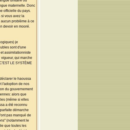
langue unitaire ou
langue maternelle. Donc
 officielle du pays.
s si vous avez la
oit aucun problème à ce
un devoir en mooré.
gogiques) je
ubles sont d'une
t assimilationniste
 vigueur, qui marche
de, C'EST LE SYSTÈME
 déclarer le haoussa
 l'adoption de nos
sion du gouvernement
iennes: alors que
les (même si elles
ussa a été reconnu
 parfaite démarche
 n'ont pas manqué de
ons'' (notamment le
ie que toutes les