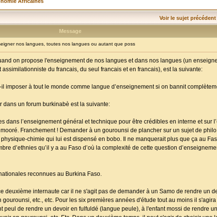
onomie Africaines
Voir le sujet précédent
Message
igner nos langues, toutes nos langues ou autant que poss
uand on propose l'enseignement de nos langues et dans nos langues (un enseigne
ssimilationniste du francais, du seul francais et en francais), est la suivante:
t-il imposer à tout le monde comme langue d’enseignement si on bannit complètemen
 dans un forum burkinabè est la suivante:
s dans l’enseignement général et technique pour être crédibles en interne et sur l’
 mooré. Franchement ! Demander à un gourounsi de plancher sur un sujet de philo 
physique-chimie qui lui est dispensé en bobo. Il ne manquerait plus que ça au Faso 
ombre d’ethnies qu’il y a au Faso d’où la complexité de cette question d’enseignem
es nationales reconnues au Burkina Faso.
ce deuxième internaute car il ne s'agit pas de demander à un Samo de rendre un de
 gourounsi, etc., etc. Pour les six premières années d'étude tout au moins il s'agi
nt peul de rendre un devoir en fulfuldé (langue peule), à l'enfant mossi de rendre 