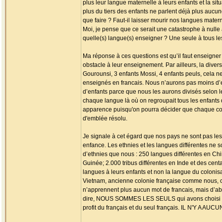
plus leur langue maternelle à leurs enfants et la s
plus du tiers des enfants ne parlent déjà plus aucun
que faire ? Faut-il laisser mourir nos langues matern
Moi, je pense que ce serait une catastrophe à nulle 
quelle(s) langue(s) enseigner ? Une seule à tous l
Ma réponse à ces questions est qu’il faut enseigner
obstacle à leur enseignement. Par ailleurs, la diver
Gourounsi, 3 enfants Mossi, 4 enfants peuls, cela n
enseignés en francais. Nous n’aurons pas moins d’
d’enfants parce que nous les aurons divisés selon 
chaque langue là où on regroupait tous les enfants
apparence puisqu'on pourra décider que chaque com
d'emblée résolu.
Je signale à cet égard que nos pays ne sont pas le
enfance. Les ethnies et les langues différentes ne s
d’ethnies que nous : 250 langues différentes en Chi
Guinée; 2.000 tribus différentes en Inde et des centa
langues à leurs enfants et non la langue du coloni
Vietnam, ancienne colonie française comme nous, com
n’apprennent plus aucun mot de francais, mais d’abo
dire, NOUS SOMMES LES SEULS qui avons choisi déli
profit du français et du seul français. IL N'Y