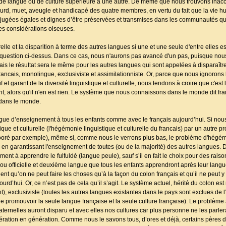
as de langue ou de culture supérieure à une autre. De même que nous trouvons inac
 sourd, muet, aveugle et handicapé des quatre membres, en vertu du fait que la vie 
 jugées égales et dignes d’être préservées et transmises dans les communautés qu
s considérations oiseuses.
relle et la disparition à terme des autres langues si une et une seule d'entre elles 
question ci-dessus. Dans ce cas, nous n'aurons pas avancé d'un pas, puisque nous
ais le résultat sera le même pour les autres langues qui sont appelées à disparaîtr
cais, monolingue, exclusiviste et assimilationniste. Or, parce que nous ignorons 
et garant de la diversité linguistique et culturelle, nous tendons à croire que c'est
ant, alors qu'il n'en est rien. Le système que nous connaissons dans le monde dit f
dans le monde.
ngue d’enseignement à tous les enfants comme avec le français aujourd’hui. Si nou
e et culturelle (l'hégémonie linguistique et culturelle du francais) par un autre
 mooré par exemple), même si, comme nous le verrons plus bas, le problème d'hégém
 en garantissant l'enseignement de toutes (ou de la majorité) des autres langues. D
t à apprendre le fulfuldé (langue peule), sauf s’il en fait le choix pour des raiso
ou officielle et deuxième langue que tous les enfants apprendront après leur langu
t qu’on ne peut faire les choses qu’à la façon du colon français et qu’il ne peut y
d’hui. Or, ce n’est pas de cela qu’il s’agit. Le système actuel, hérité du colon es
, exclusiviste (toutes les autres langues existantes dans le pays sont exclues de
git de promouvoir la seule langue française et la seule culture française). Le problèm
ernelles auront disparu et avec elles nos cultures car plus personne ne les parlera
ration en génération. Comme nous le savons tous, d’ores et déjà, certains pères de