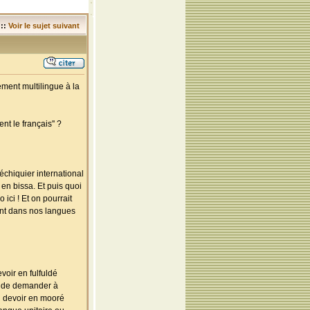
::
Voir le sujet suivant
ment multilingue à la
t le français'' ?
échiquier international
en bissa. Et puis quoi
ici ! Et on pourrait
ent dans nos langues
voir en fulfuldé
ra de demander à
un devoir en mooré