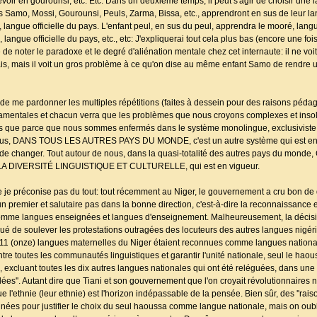
voir en gourounsi, etc. Etc. Dans un deuxième temps, il peut s'agir de choisir une 
nts Samo, Mossi, Gourounsi, Peuls, Zarma, Bissa, etc., apprendront en sus de leur 
angue officielle du pays. L'enfant peul, en sus du peul, apprendra le mooré, langue
langue officielle du pays, etc., etc: J'expliquerai tout cela plus bas (encore une foi
e de noter le paradoxe et le degré d'aliénation mentale chez cet internaute: il ne v
is, mais il voit un gros problème à ce qu'on dise au même enfant Samo de rendre 
t de me pardonner les multiples répétitions (faites à dessein pour des raisons péda
damentales et chacun verra que les problèmes que nous croyons complexes et insol
es que parce que nous sommes enfermés dans le système monolingue, exclusiviste e
 nous, DANS TOUS LES AUTRES PAYS DU MONDE, c'est un autre système qui est en
e de changer. Tout autour de nous, dans la quasi-totalité des autres pays du mon
DIVERSITÉ LINGUISTIQUE ET CULTURELLE, qui est en vigueur.
ue je préconise pas du tout: tout récemment au Niger, le gouvernement a cru bon de
er et salutaire pas dans la bonne direction, c'est-à-dire la reconnaissance et
comme langues enseignées et langues d'enseignement. Malheureusement, la déci
ué de soulever les protestations outragées des locuteurs des autres langues nigér
s 11 (onze) langues maternelles du Niger étaient reconnues comme langues nationa
ntre toutes les communautés linguistiques et garantir l'unité nationale, seul le hao
excluant toutes les dix autres langues nationales qui ont été reléguées, dans une
lées''. Autant dire que Tiani et son gouvernement que l'on croyait révolutionnaires
 l'ethnie (leur ethnie) est l'horizon indépassable de la pensée. Bien sûr, des ''rais
ées pour justifier le choix du seul haoussa comme langue nationale, mais on oubl