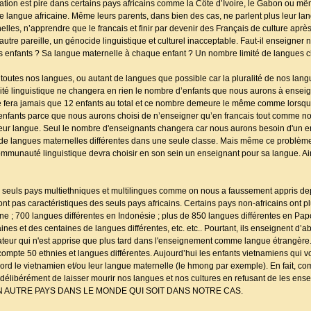
ituation est pire dans certains pays africains comme la Côte d’Ivoire, le Gabon ou 
e langue africaine. Même leurs parents, dans bien des cas, ne parlent plus leur lan
elles, n’apprendre que le francais et finir par devenir des Français de culture après
autre pareille, un génocide linguistique et culturel inacceptable. Faut-il enseigner 
es enfants ? Sa langue maternelle à chaque enfant ? Un nombre limité de langues c
 toutes nos langues, ou autant de langues que possible car la pluralité de nos lang
sité linguistique ne changera en rien le nombre d’enfants que nous aurons à enseigne
e fera jamais que 12 enfants au total et ce nombre demeure le même comme lorsqu'i
enfants parce que nous aurons choisi de n’enseigner qu’en francais tout comme n
leur langue. Seul le nombre d'enseignants changera car nous aurons besoin d'un 
 de langues maternelles différentes dans une seule classe. Mais même ce problème
munauté linguistique devra choisir en son sein un enseignant pour sa langue. Ai
s seuls pays multiethniques et multilingues comme on nous a faussement appris de
ont pas caractéristiques des seuls pays africains. Certains pays non-africains ont p
ne ; 700 langues différentes en Indonésie ; plus de 850 langues différentes en Pa
ines et des centaines de langues différentes, etc. etc.. Pourtant, ils enseignent d’ab
sateur qui n'est apprise que plus tard dans l'enseignement comme langue étrangère
pte 50 ethnies et langues différentes. Aujourd’hui les enfants vietnamiens qui vo
rd le vietnamien et/ou leur langue maternelle (le hmong par exemple). En fait, com
bérément de laisser mourir nos langues et nos cultures en refusant de les ense
 A AUCUN AUTRE PAYS DANS LE MONDE QUI SOIT DANS NOTRE CAS.