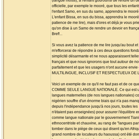
(langue mossi), à l'enfant gourounsi de rendre un de
officielle, par exemple le mooré, que tous les enfa
l'enfant Samo, en sus du samo, apprendra le mooré, l
L'enfant Bissa, en sus du bissa, apprendra le mooré, 
patience de me lire), mais d'ores et déjà je vous pri
qu'on dise à un Samo de rendre un devoir en frança
Bref!...
Si vous avez la patience de me lire jusqu'au bout e
m'efforcerai de répondre à ces deux questions fon
simplicité désarmante et ne nous apparaissent tell
français et que nous ignorons que tout autour de
parfaitement et que les usagers n'ont aucune envi
MULTILINGUE, INCLUSIF ET RESPECTUEUX DE LA 
Voici un exemple de ce qu'il ne faut pas et de ce q
COMME SEULE LANGUE NATIONALE. Ce qui est un premi
langues maternelles (de nos langues nationales) 
nigérien souffre d'un énorme biais qui n'a pas manq
depuis l'indépendance jusqu'à nos jours, toutes le
n'étaient pas enseignées) pour assurer l'équilibre e
comme langue nationale par le gouvernement Tiani, 
ethnocentriste et chauvine, au rang de ''langues par
tomber dans le piège de ceux qui disent qu'en Afrique
grand nombre de locuteurs du haoussa) ont été donn