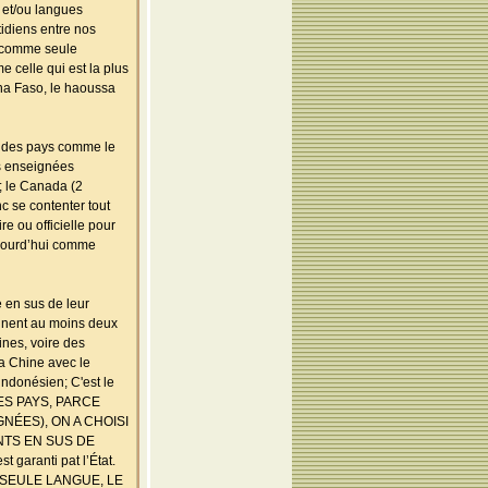
 et/ou langues
tidiens entre nos
e comme seule
 celle qui est la plus
ina Faso, le haoussa
nt des pays comme le
es enseignées
 ; le Canada (2
c se contenter tout
e ou officielle pour
ujourd’hui comme
e en sus de leur
ennent au moins deux
ines, voire des
la Chine avec le
 indonésien; C'est le
S CES PAYS, PARCE
NÉES), ON A CHOISI
NTS EN SUS DE
garanti pat l’État.
SEULE LANGUE, LE