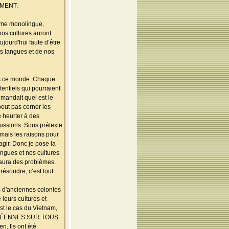
MENT.
tème monolingue,
nos cultures auront
jourd'hui faute d’être
os langues et de nos
ans ce monde. Chaque
entiels qui pourraient
demandait quel est le
peut pas cerner les
e heurter à des
scussions. Sous prétexte
amais les raisons pour
agir. Donc je pose la
langues et nos cultures
 y aura des problèmes.
résoudre, c’est tout.
s d'anciennes colonies
leurs cultures et
st le cas du Vietnam,
UROPÉENNES SUR TOUS
n. Ils ont été