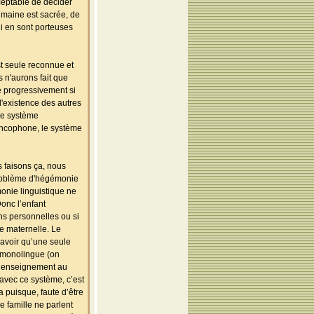
ceptable de décider
humaine est sacrée, de
i en sont porteuses
est seule reconnue et
 n'aurons fait que
e progressivement si
l'existence des autres
 le système
rancophone, le système
s faisons ça, nous
 problème d'hégémonie
onie linguistique ne
onc l’enfant
ns personnelles ou si
e maternelle. Le
 avoir qu’une seule
t monolingue (on
 l’enseignement au
e avec ce système, c’est
 puisque, faute d’être
 famille ne parlent