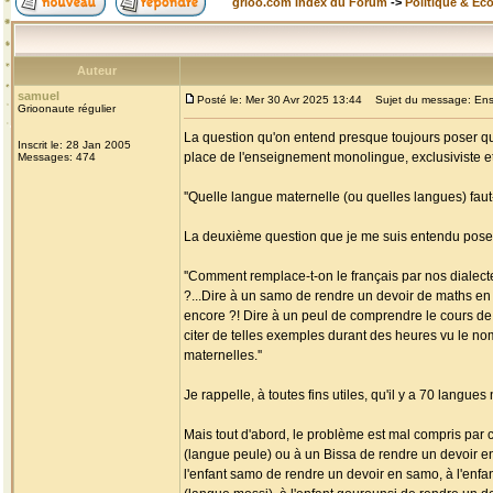
grioo.com Index du Forum
->
Politique & Ec
Auteur
samuel
Posté le: Mer 30 Avr 2025 13:44
Sujet du message: Ense
Grioonaute régulier
La question qu'on entend presque toujours poser q
Inscrit le: 28 Jan 2005
place de l'enseignement monolingue, exclusiviste et a
Messages: 474
''Quelle langue maternelle (ou quelles langues) fau
La deuxième question que je me suis entendu poser
''Comment remplace-t-on le français par nos dialecte
?...Dire à un samo de rendre un devoir de maths en
encore ?! Dire à un peul de comprendre le cours de 
citer de telles exemples durant des heures vu le n
maternelles.''
Je rappelle, à toutes fins utiles, qu'il y a 70 langu
Mais tout d'abord, le problème est mal compris par 
(langue peule) ou à un Bissa de rendre un devoir en
l'enfant samo de rendre un devoir en samo, à l'enfa