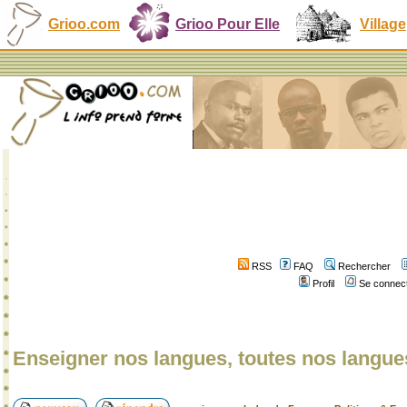
Grioo.com
Grioo Pour Elle
Village
RSS
FAQ
Rechercher
Profil
Se connect
Enseigner nos langues, toutes nos langue