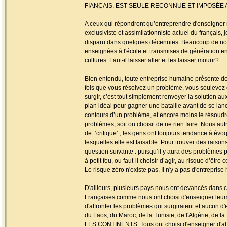
FIANÇAIS, EST SEULE RECONNUE ET IMPOSÉE
A ceux qui répondront qu’entreprendre d'enseigner n
exclusiviste et assimilationniste actuel du français,
disparu dans quelques décennies. Beaucoup de nos l
enseignées à l'école et transmises de génération en 
cultures. Faut-il laisser aller et les laisser mourir?
Bien entendu, toute entreprise humaine présente de
fois que vous résolvez un problème, vous soulevez d
surgir, c’est tout simplement renvoyer la solution aux
plan idéal pour gagner une bataille avant de se lanc
contours d’un problème, et encore moins le résoudre 
problèmes, soit on choisit de ne rien faire. Nous aut
de ’’critique’’, les gens ont toujours tendance à év
lesquelles elle est faisable. Pour trouver des raison
question suivante : puisqu’il y aura des problèmes pot
à petit feu, ou faut-il choisir d’agir, au risque d’êtr
Le risque zéro n'existe pas. Il n'y a pas d'entrepris
D'ailleurs, plusieurs pays nous ont devancés dans c
Françaises comme nous ont choisi d'enseigner leurs l
d'affronter les problèmes qui surgiraient et aucun d
du Laos, du Maroc, de la Tunisie, de l'Algéri
LES CONTINENTS. Tous ont choisi d'enseigner d'abord 