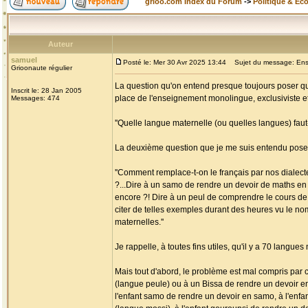
grioo.com Index du Forum
->
Politique & Ec
Auteur
samuel
Posté le: Mer 30 Avr 2025 13:44
Sujet du message: Ense
Grioonaute régulier
La question qu'on entend presque toujours poser q
Inscrit le: 28 Jan 2005
place de l'enseignement monolingue, exclusiviste et a
Messages: 474
''Quelle langue maternelle (ou quelles langues) fau
La deuxième question que je me suis entendu poser
''Comment remplace-t-on le français par nos dialecte
?...Dire à un samo de rendre un devoir de maths en
encore ?! Dire à un peul de comprendre le cours de 
citer de telles exemples durant des heures vu le n
maternelles.''
Je rappelle, à toutes fins utiles, qu'il y a 70 langu
Mais tout d'abord, le problème est mal compris par 
(langue peule) ou à un Bissa de rendre un devoir en
l'enfant samo de rendre un devoir en samo, à l'enfa