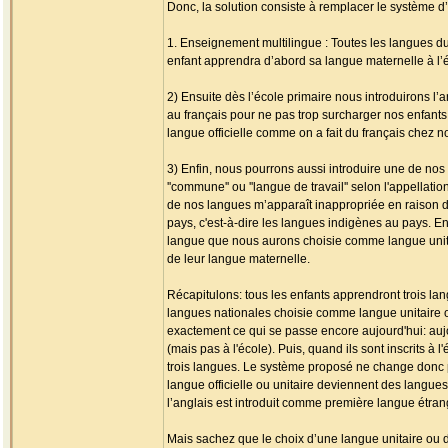
Donc, la solution consiste à remplacer le système 
1. Enseignement multilingue : Toutes les langues 
enfant apprendra d’abord sa langue maternelle à l’é
2) Ensuite dès l’école primaire nous introduirons l
au français pour ne pas trop surcharger nos enfant
langue officielle comme on a fait du français chez no
3) Enfin, nous pourrons aussi introduire une de nos 
''commune'' ou ''langue de travail'' selon l'appellat
de nos langues m’apparaît inappropriée en raison du 
pays, c'est-à-dire les langues indigènes au pays. E
langue que nous aurons choisie comme langue unitair
de leur langue maternelle.
Récapitulons: tous les enfants apprendront trois la
langues nationales choisie comme langue unitaire ou o
exactement ce qui se passe encore aujourd'hui: aujo
(mais pas à l'école). Puis, quand ils sont inscrits à l
trois langues. Le système proposé ne change donc pa
langue officielle ou unitaire deviennent des langue
l’anglais est introduit comme première langue étran
Mais sachez que le choix d’une langue unitaire ou d