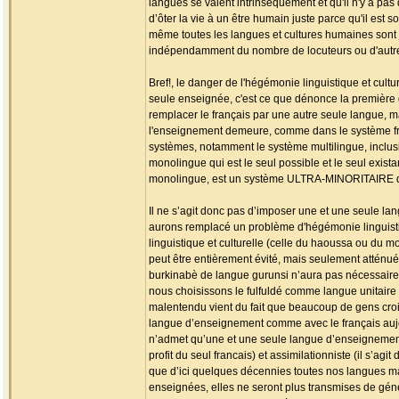
langues se valent intrinsèquement et qu'il n'y a p
d’ôter la vie à un être humain juste parce qu'il est
même toutes les langues et cultures humaines sont
indépendamment du nombre de locuteurs ou d'autre
Bref!, le danger de l'hégémonie linguistique et cultu
seule enseignée, c'est ce que dénonce la première 
remplacer le français par une autre seule langue, m
l'enseignement demeure, comme dans le système fran
systèmes, notamment le système multilingue, inclusif 
monolingue qui est le seul possible et le seul exist
monolingue, est un système ULTRA-MINORITAIRE 
Il ne s’agit donc pas d’imposer une et une seule la
aurons remplacé un problème d'hégémonie linguistiqu
linguistique et culturelle (celle du haoussa ou du
peut être entièrement évité, mais seulement atténué
burkinabè de langue gurunsi n’aura pas nécessairemen
nous choisissons le fulfuldé comme langue unitaire 
malentendu vient du fait que beaucoup de gens croien
langue d’enseignement comme avec le français aujour
n’admet qu’une et une seule langue d’enseignement)
profit du seul francais) et assimilationniste (il s’a
que d’ici quelques décennies toutes nos langues mat
enseignées, elles ne seront plus transmises de géné