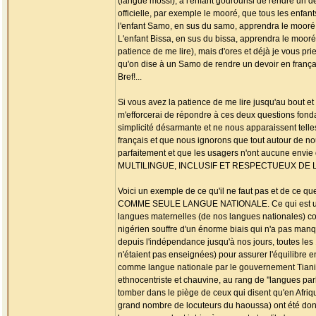
(langue mossi), à l'enfant gourounsi de rendre un de
officielle, par exemple le mooré, que tous les enfa
l'enfant Samo, en sus du samo, apprendra le mooré, l
L'enfant Bissa, en sus du bissa, apprendra le mooré, 
patience de me lire), mais d'ores et déjà je vous pri
qu'on dise à un Samo de rendre un devoir en frança
Bref!...
Si vous avez la patience de me lire jusqu'au bout e
m'efforcerai de répondre à ces deux questions fon
simplicité désarmante et ne nous apparaissent tell
français et que nous ignorons que tout autour de
parfaitement et que les usagers n'ont aucune envi
MULTILINGUE, INCLUSIF ET RESPECTUEUX DE LA 
Voici un exemple de ce qu'il ne faut pas et de ce q
COMME SEULE LANGUE NATIONALE. Ce qui est un premi
langues maternelles (de nos langues nationales) 
nigérien souffre d'un énorme biais qui n'a pas manq
depuis l'indépendance jusqu'à nos jours, toutes le
n'étaient pas enseignées) pour assurer l'équilibre e
comme langue nationale par le gouvernement Tiani, 
ethnocentriste et chauvine, au rang de ''langues par
tomber dans le piège de ceux qui disent qu'en Afrique
grand nombre de locuteurs du haoussa) ont été donn