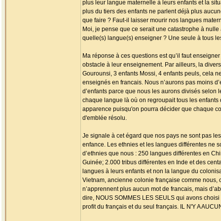
plus leur langue maternelle à leurs enfants et la s
plus du tiers des enfants ne parlent déjà plus aucun
que faire ? Faut-il laisser mourir nos langues matern
Moi, je pense que ce serait une catastrophe à nulle 
quelle(s) langue(s) enseigner ? Une seule à tous l
Ma réponse à ces questions est qu’il faut enseigner
obstacle à leur enseignement. Par ailleurs, la diver
Gourounsi, 3 enfants Mossi, 4 enfants peuls, cela n
enseignés en francais. Nous n’aurons pas moins d’
d’enfants parce que nous les aurons divisés selon 
chaque langue là où on regroupait tous les enfants
apparence puisqu'on pourra décider que chaque com
d'emblée résolu.
Je signale à cet égard que nos pays ne sont pas le
enfance. Les ethnies et les langues différentes ne s
d’ethnies que nous : 250 langues différentes en Chi
Guinée; 2.000 tribus différentes en Inde et des centa
langues à leurs enfants et non la langue du coloni
Vietnam, ancienne colonie française comme nous, com
n’apprennent plus aucun mot de francais, mais d’abo
dire, NOUS SOMMES LES SEULS qui avons choisi déli
profit du français et du seul français. IL N'Y