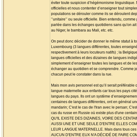
éviter toute suspicion d’hégémonisme linguistique
officielles et nous contenter d’enseigner tout simp
populations se dérouler comme ils se déroulent de
’’unitaire’’ ou seule officielle. Bien entendu, com
parlée dans les échanges quotidiens sans qu'on ait
au Niger, le bambara au Mali, etc. etc.
On peut donc décider de donner le même statut à tou
Luxembourg (3 langues différentes, toutes enseignée
respectivement à leurs locuteurs natifs) ; la Belgiqu
langues officielles et des dizaines de langues indig
simplement d’enseigner toutes les langues et de les 
échanger au quotidien et se comprendre. Comme je l
chacun peut le constater dans la rue.
Mais mon avis personnel est qu’il serait préférable
langue maternelle aux enfants car tous les pays cit
langues du pays. Ils ont un système d’enseignement
centaines de langues différentes, ont en général une
mandarin; C'est le cas de l'Iran avec le persan; C'est
cas du russe en Russie où existe plus d'une centa
QU'IL EXISTE DES DIZAINES, VOIRE DES CEN
AUSSI UNE ET UNE SEULE D'ENTRE ELLES COM
LEUR LANGUE MATERNELLE. Mais dans tous ces pays, 
AUCUN D'ENTRE EUX N'A DÉCIDÉ DE FAIRE C