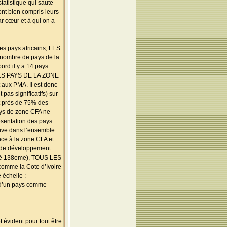
tatistique qui saute
ont bien compris leurs
ar cœur et à qui on a
es pays africains, LES
ombre de pays de la
ord il y a 14 pays
% DES PAYS DE LA ZONE
 aux PMA. Il est donc
pas significatifs) sur
nt près de 75% des
ays de zone CFA ne
ésentation des pays
tive dans l’ensemble.
nce à la zone CFA et
e de développement
assé 138eme), TOUS LES
omme la Cote d’Ivoire
 échelle :
 d’un pays comme
 évident pour tout être