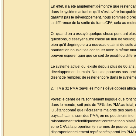
En effet, il a été amplement démontré que rester d
dans le système actuel et qu’il s’est avéré incapab
garantit pas le développement, nous sommes d’ores e
la différence de la sortie du franc CFA, cela au mo
Or, quand on a essayé quelque chose pendant plus d
questions, d’essayer autre chose au lieu de vouloi
bien qu’il dégringolera à nouveau et ainsi de suite à
pourtant on nous dit de continuer avec la même mon
pouvoir espérer quoi que ce soit de positif ou différe
Le système actuel qui existe depuis plus de 60 an
développement humain. Nous ne pouvons pas tomber 
disent de rempiler, de rester encore dans le systè
2. ‘’Il y a 32 PMA (pays les moins développés) africa
Voyez le genre de raisonnement logique que font no
dans le monde, soit près de 78% des PMA au total, c
lui, étant donné que l’écrasante majorité des pays a
pays africains, sont des PMA, on ne peut incriminer l
raisonnement scientifiquement correct et non biaisé
zone CFA à la proportion (en termes de pourcentage
disproportionnellement représentés parmi les PMA c