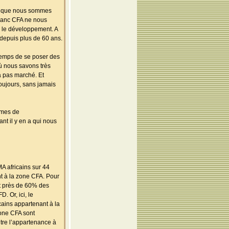
ans que nous sommes
franc CFA ne nous
s le développement. A
 depuis plus de 60 ans.
 temps de se poser des
ù nous savons très
’a pas marché. Et
oujours, sans jamais
rmes de
t il y en a qui nous
A africains sur 44
nt à la zone CFA. Pour
oit près de 60% des
. Or, ici, le
cains appartenant à la
zone CFA sont
tre l’appartenance à