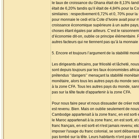
le taux de croissance du Ghana était de 8,13% tandi
était de 6,20% tandis qu’il était de 4,84% pour la C
similaires : respectivement 6,72% et 0, 70% pour la
pour monnaie le cedi et la Cote d’Ivoire avait pour
croissance économique supérieure à un autre pays, 
choses étant égales par ailleurs. C’est le raisonnem
d’économie dit-on, oublie ce principe élémentaire. 
autres facteurs qui ne tiennent pas qu’à la monnai
5. Encore et toujours l’argument de la stabilité moné
Les dirigeants africains, par frilosité et lâcheté, n
sont depuis toujours par les faux économistes africain
prétendus ‘’dangers’’ menaçant la stabilité monétaire
monétaire, alors tous les autres pays du monde sera
à la zone CFA. Tous les autres pays du monde, sans 
pas sur la tête faute d'appartenir à la zone CFA.
Pour nous faire peur et nous dissuader de créer not
est revenu. Bien. Mais on oublie seulement de nous d
Cambodge appartenait à la zone franc, en est sorti e
le Maroc appartenait à la zone franc, en est sorti,
franc français, en est sorti et n'est jamais revenu; 
imposer l'usage du franc colonial, se sont débarras
pas tombé sur la tête. Leurs habitants n'ont pas ét