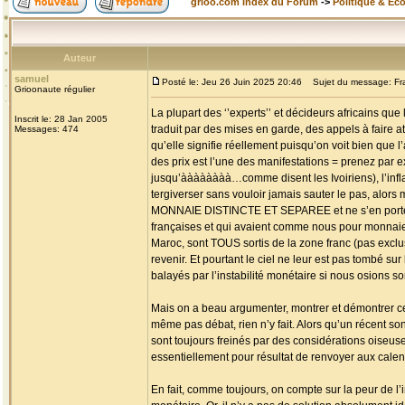
grioo.com Index du Forum
->
Politique & Ec
Auteur
samuel
Posté le: Jeu 26 Juin 2025 20:46
Sujet du message: Fra
Grioonaute régulier
La plupart des ‘’experts’’ et décideurs africains qu
Inscrit le: 28 Jan 2005
traduit par des mises en garde, des appels à faire at
Messages: 474
qu’elle signifie réellement puisqu’on voit bien que l
des prix est l’une des manifestations = prenez par e
jusqu’àààààààà…comme disent les Ivoiriens), l’infl
tergiverser sans vouloir jamais sauter le pa
MONNAIE DISTINCTE ET SEPAREE et ne s’en portent
françaises et qui avaient comme nous pour monnaie l
Maroc, sont TOUS sortis de la zone franc (pas exclus
revenir. Et pourtant le ciel ne leur est pas tombé sur
balayés par l’instabilité monétaire si nous osions s
Mais on a beau argumenter, montrer et démontrer ce q
même pas débat, rien n’y fait. Alors qu’un récent so
sont toujours freinés par des considérations oiseus
essentiellement pour résultat de renvoyer aux cale
En fait, comme toujours, on compte sur la peur de l’