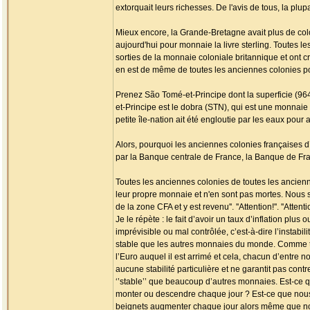
extorquait leurs richesses. De l'avis de tous, la pl
Mieux encore, la Grande-Bretagne avait plus de col
aujourd'hui pour monnaie la livre sterling. Toutes 
sorties de la monnaie coloniale britannique et ont c
en est de même de toutes les anciennes colonies po
Prenez São Tomé-et-Principe dont la superficie (964
et-Principe est le dobra (STN), qui est une monnaie 
petite île-nation ait été engloutie par les eaux pour
Alors, pourquoi les anciennes colonies françaises d’A
par la Banque centrale de France, la Banque de Fr
Toutes les anciennes colonies de toutes les ancien
leur propre monnaie et n'en sont pas mortes. Nous somm
de la zone CFA et y est revenu''. ''Attention!''. ''Attentio
Je le répète : le fait d’avoir un taux d’inflation plu
imprévisible ou mal contrôlée, c’est-à-dire l’instabi
stable que les autres monnaies du monde. Comme to
l’Euro auquel il est arrimé et cela, chacun d’entre 
aucune stabilité particulière et ne garantit pas contr
‘’stable’’ que beaucoup d’autres monnaies. Est-ce q
monter ou descendre chaque jour ? Est-ce que nous ne
beignets augmenter chaque jour alors même que nou