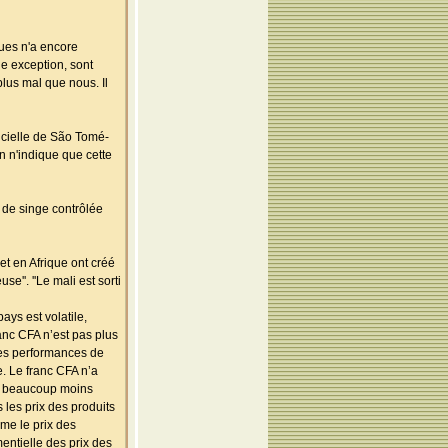
ques n'a encore
ne exception, sont
lus mal que nous. Il
icielle de São Tomé-
n n'indique que cette
e de singe contrôlée
t en Afrique ont créé
e''. ''Le mali est sorti
ays est volatile,
ranc CFA n’est pas plus
des performances de
e. Le franc CFA n’a
ent beaucoup moins
 les prix des produits
ême le prix des
ntielle des prix des