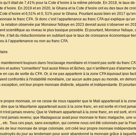
s qu’il était de 7,41% pour la Cote d’Ivoire à la même période. En 2018, le taux d
ote d’Ivoire. En 2019 et en 2020, le Ghana et la Cote d’Ivoire ont eu des taux de cr
 Cote d’Ivoire et 6,51% et 0, 51% pour le Ghana. Pourtant aussi bien en 2017 qu’en
 monnaie le franc CFA. Si donc c’est l’appartenance au franc CFA qui explique qu’u
la relation observée par Monsieur Ndiaye en 2023 devrait aussi s’observer en 201
ent scientifique au niveau le plus basique possible. Et pourtant, Monsieur Ndiaye, 
Pire, il fait du réductionnisme en oubliant que le taux de croissance économique ti
e ou à l’appartenance ou non au franc CFA.
taire.
ous maintiennent toujours dans l'esclavage monétaire et n'osent pas sortir du franc CF
s et autres ''conseillers'' tout aussi frileux et lâches, qui n’arrêtent pas d'alarmer 
 en cas de sortie du CFA. Or, si ne pas appartenir à la zone CFA équivaut ipso facto 
ient confrontés à l'instabilité monétaire, car aucun autre pays au monde, en dehors
exception, ont leur propre monnaie distincte, séparée et indépendante. Et pourtant
re propre monnaie, on ne cesse de nous rappeler que le Mali appartenait à la zone C
ire que la Mauritanie appartenait aussi à la zone franc, en est sortie et n'est jama
t n'est jamais revenu; Que le Vietnam appartenait à la zone franc, en est sorti, et n
 et n'est jamais revenu; que Madagascar avait pour monnaie le franc malgache, une v
etc., etc. Tous ces pays, sans exception, qui comme nous ont été colonisés par la Fra
sés de leur monnaie de singe coloniale, ont créé leur propre monnaie indépendante e
é foudroyés du jour au lendemain pour avoir abandonné la monnaie grâce à laquelle