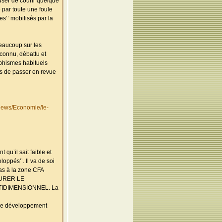
fuser de courir quelque
é par toute une foule
es’’ mobilisés par la
beaucoup sur les
connu, débattu et
ophismes habituels
s de passer en revue
news/Economie/le-
qu’il sait faible et
loppés’’. Il va de soi
pas à la zone CFA
SURER LE
TIDIMENSIONNEL. La
s de développement