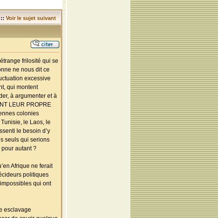
::
Voir le sujet suivant
trange frilosité qui se
sonne ne nous dit ce
luctuation excessive
nt, qui montent
der, à argumenter et à
, ONT LEUR PROPRE
ennes colonies
Tunisie, le Laos, le
ssenti le besoin d’y
es seuls qui serions
 pour autant ?
’en Afrique ne ferait
écideurs politiques
 impossibles qui ont
re esclavage