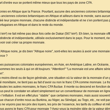
upart d'entre eux se portent même mieux que tous les pays de zone CFA.
onies en Afrique que la France. Pourtant, aucune des anciennes colonies britanni
les anciennes colonies britanniques en Afrique et ailleurs dans le monde, sans aucu
réé leur propre monnaie, chacune distincte et indépendante et ne s’en portent pas p
rtugaises en Afrique et dans le reste du monde.
 km²) ne fait même pas deux fois celle de Dakar (567 km²). Eh bien, la monnaie off
distincte et indépendante, utilisée exclusivement dans le pays. Pour le moment, rie
 avoir osé créer sa propre monnaie.
frique noire, je dis bien ''Afrique noire'', sont-elles les seules à avoir une monnai
ance ?
nes puissances coloniales européennes, en Asie, en Amérique Latine, en Océanie, e
es les seuls à qui on dit toujours: ''Attention!'' ''La monnaie est une affaire sérieus
n''.
s ou moins élevé ou de façon générale, une situation où la valeur de la monnaie d’un p
lité monétaire, ne tient pas au fait d’avoir ou non le franc CFA comme monnaie. Le f
utes les autres monnaies, le franc CFA fluctue. Il monte ou descend en fonction 
nous peut le constater en allant simplement sur un convertisseur de monnaie en lign
e l’inflation. Il est en effet plus ‘’stable’’ que certaines monnaies, mais aussi souv
ue chacun d’entre nous au Burkina, au Niger, au Sénégal, au Togo, etc., ne voit pas
 voyons pas les prix des loyers, les prix de l’essence, les tarifs du coiffeur et m
s avons le franc CFA pour monnaie ? Avez-vous la moindre idée de la valeur déme