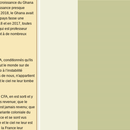
e croissance du Ghana
oissance presque
 2018, le Ghana avait
n pays fasse une
8 et en 2017, toutes
qui est professeur
ent à de nombreux
A, conditionnés qu'ils
tout le monde sur de
à l’instabilité
 de nous, n'appartient
 le ciel ne leur tombe
FA, en est sorti et y
is revenue; que le
'est jamais revenu; que
ariante coloniale du
nce et se sont vus
t le ciel ne leur est
 la France leur