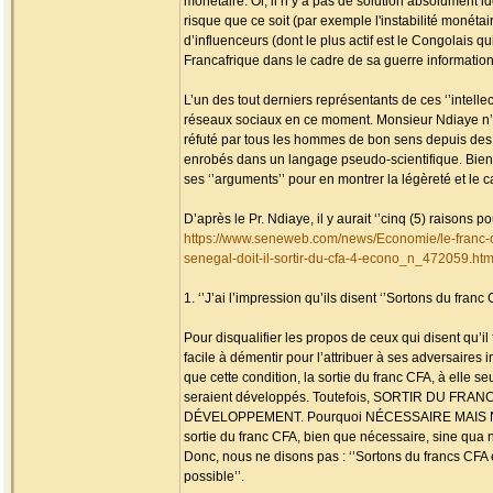
monétaire. Or, il n’y a pas de solution absolument i
risque que ce soit (par exemple l'instabilité monétair
d’influenceurs (dont le plus actif est le Congolais q
Francafrique dans le cadre de sa guerre informationn
L’un des tout derniers représentants de ces ‘’intell
réseaux sociaux en ce moment. Monsieur Ndiaye n’a
réfuté par tous les hommes de bon sens depuis des 
enrobés dans un langage pseudo-scientifique. Bien
ses ‘’arguments’’ pour en montrer la légèreté et le c
D’après le Pr. Ndiaye, il y aurait ‘’cinq (5) raisons p
https://www.seneweb.com/news/Economie/le-franc-
senegal-doit-il-sortir-du-cfa-4-econo_n_472059.htm
1. ‘’J’ai l’impression qu’ils disent ‘’Sortons du fra
Pour disqualifier les propos de ceux qui disent qu’il
facile à démentir pour l’attribuer à ses adversaires i
que cette condition, la sortie du franc CFA, à elle 
seraient développés. Toutefois, SORTIR DU 
DÉVELOPPEMENT. Pourquoi NÉCESSAIRE MAIS NO
sortie du franc CFA, bien que nécessaire, sine qua n
Donc, nous ne disons pas : ‘’Sortons du francs CFA 
possible’’.