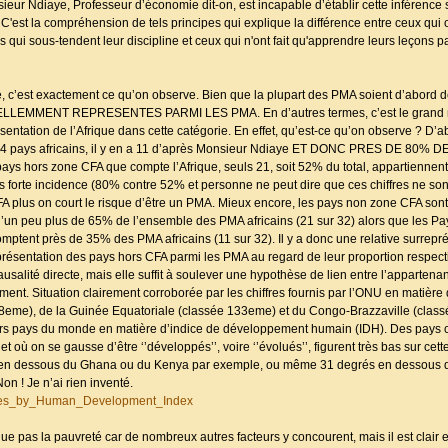
sieur Ndiaye, Professeur d’économie dit-on, est incapable d’établir cette inférence s
'est la compréhension de tels principes qui explique la différence entre ceux qui 
qui sous-tendent leur discipline et ceux qui n'ont fait qu'apprendre leurs leçons p
 c’est exactement ce qu’on observe. Bien que la plupart des PMA soient d’abord d
MMENT REPRESENTES PARMI LES PMA. En d’autres termes, c’est le grand n
ntation de l’Afrique dans cette catégorie. En effet, qu’est-ce qu’on observe ? D’ab
es 14 pays africains, il y en a 11 d’après Monsieur Ndiaye ET DONC PRES DE 80
 hors zone CFA que compte l’Afrique, seuls 21, soit 52% du total, appartiennent
us forte incidence (80% contre 52% et personne ne peut dire que ces chiffres ne sont 
 CFA plus on court le risque d’être un PMA. Mieux encore, les pays non zone CFA so
u’un peu plus de 65% de l’ensemble des PMA africains (21 sur 32) alors que les P
mptent près de 35% des PMA africains (11 sur 32). Il y a donc une relative surrepr
eprésentation des pays hors CFA parmi les PMA au regard de leur proportion respec
ausalité directe, mais elle suffit à soulever une hypothèse de lien entre l’appartena
nt. Situation clairement corroborée par les chiffres fournis par l’ONU en matièr
108eme), de la Guinée Equatoriale (classée 133eme) et du Congo-Brazzaville (cl
rs pays du monde en matière d’indice de développement humain (IDH). Des pays c
où on se gausse d’être ‘’développés’’, voire ‘’évolués’’, figurent très bas sur cette
s en dessous du Ghana ou du Kenya par exemple, ou même 31 degrés en dessous
n ! Je n’ai rien inventé.
untries_by_Human_Development_Index
e pas la pauvreté car de nombreux autres facteurs y concourent, mais il est clair et