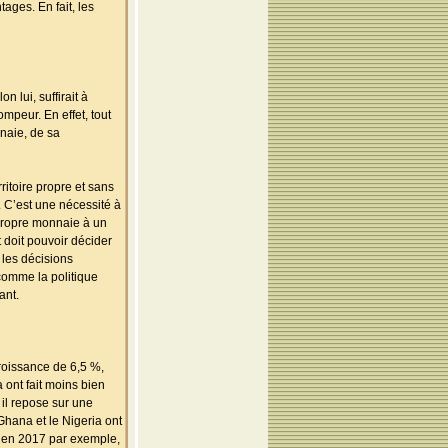
ges. En fait, les
 lui, suffirait à
mpeur. En effet, tout
naie, de sa
itoire propre et sans
. C’est une nécessité à
 propre monnaie à un
t doit pouvoir décider
 les décisions
comme la politique
ant.
croissance de 6,5 %,
 ont fait moins bien
 il repose sur une
Ghana et le Nigeria ont
qu’en 2017 par exemple,