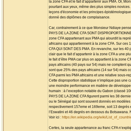
la zone CFA et le fait d’appartenir aux PMA. Or, Mon
pourtant aux yeux, même des plus simples novices. C
leçons d'économie et les principes épistémologiques 
donné des diplômes de complaisance.
Car, contrairement à ce que Monsieur Ndiaye pense,
PAYS DE LA ZONE CFA SONT DISPROPORTIONNELLE
zone CFA appartenant aux PMA qui alourdit la représe
africains qui appartiennent à la zone CFA. Sur c
CFA QUI SONT DES PMA. En revanche, sur les 40 pays
clair que le fait d’appartenir à la zone CFA a une pl
le fait d’être PMA car plus on appartient à la zone
pays africains (40 pays sur 54) mais ne comptent q
sont que 25% des pays africains (14 sur 54) mais co
CFA parmi les PMA africains et une relative sous-r
Cette disproportion statistique n’implique pas une c
une moindre performance en matière de développeme
humain : à l’exception notable du Gabon (classé 
PAYS DE LA ZONE CFA figurent parmi les 38 dernie
ou le Sénégal qui sont souvent donnés en modèles et 
respectivement 157eme et 169eme, soit 13 degré
l’Eswatini et 46 degrés en dessous du Botsawana. No
Voir ici :
https://en.wikipedia.org/wiki/List_of_co
Certes, la seule appartenance au franc CFA n’expliqu