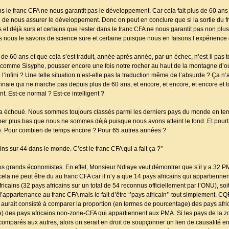
ans le franc CFA ne nous garantit pas le développement. Car cela fait plus de 60 
le de nous assurer le développement. Donc on peut en conclure que si la sortie du 
t déjà surs et certains que rester dans le franc CFA ne nous garantit pas non plu
ins nous le savons de science sure et certaine puisque nous en faisons l’expérience
e 60 ans et que cela s’est traduit, année après année, par un échec, n’est-il pas
r, comme Sisyphe, pousser encore une fois notre rocher au haut de la montagne d’o
 l’infini ? Une telle situation n’est-elle pas la traduction même de l’absurde ? Ça n
naie qui ne marche pas depuis plus de 60 ans, et encore, et encore, et encore et t
nt. Est-ce normal ? Est-ce intelligent ?
s a échoué. Nous sommes toujours classés parmi les derniers pays du monde en te
plus bas que nous ne sommes déjà puisque nous avons atteint le fond. Et pourtan
me. Pour combien de temps encore ? Pour 65 autres années ?
ins sur 44 dans le monde. C’est le franc CFA qui a fait ça ?’’
s grands économistes. En effet, Monsieur Ndiaye veut démontrer que s’il y a 32 PM
ela ne peut être du au franc CFA car il n’y a que 14 pays africains qui appartienne
fricains (32 pays africains sur un total de 54 reconnus officiellement par l’ONU), s
’appartenance au franc CFA mais le fait d’être ‘’pays africain’’ tout simplement. CQFD
 aurait consisté à comparer la proportion (en termes de pourcentage) des pays afri
) des pays africains non-zone-CFA qui appartiennent aux PMA. Si les pays de la 
omparés aux autres, alors on serait en droit de soupçonner un lien de causalité en