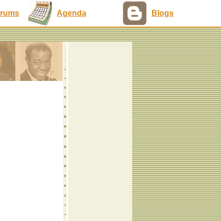
rums
Agenda
Blogs