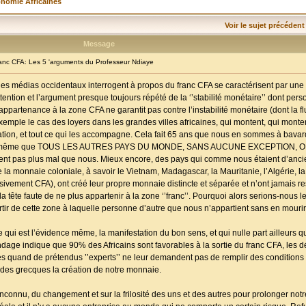
onomie Africaines
Voir le sujet précédent
Message
nc CFA: Les 5 'arguments du Professeur Ndiaye
e les médias occidentaux interrogent à propos du franc CFA se caractérisent par une é
tention et l’argument presque toujours répété de la ‘’stabilité monétaire’’ dont per
’appartenance à la zone CFA ne garantit pas contre l’instabilité monétaire (dont la f
xemple le cas des loyers dans les grandes villes africaines, qui montent, qui monte
ation, et tout ce qui les accompagne. Cela fait 65 ans que nous en sommes à bavar
s, alors même que TOUS LES AUTRES PAYS DU MONDE, SANS AUCUNE EXCEPTION
 pas plus mal que nous. Mieux encore, des pays qui comme nous étaient d’anci
a monnaie coloniale, à savoir le Vietnam, Madagascar, la Mauritanie, l’Algérie, la 
ivement CFA), ont créé leur propre monnaie distincte et séparée et n’ont jamais re
 la tête faute de ne plus appartenir à la zone ‘’franc’’. Pourquoi alors serions-nous l
ortir de cette zone à laquelle personne d’autre que nous n’appartient sans en mourir
ui est l’évidence même, la manifestation du bon sens, et qui nulle part ailleurs qu
ndage indique que 90% des Africains sont favorables à la sortie du franc CFA, les d
es quand de prétendus ’’experts’’ ne leur demandent pas de remplir des conditions
ndes grecques la création de notre monnaie.
inconnu, du changement et sur la frilosité des uns et des autres pour prolonger not