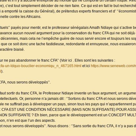
déale et il n’y a aucune entreprise au monde qui ne comporte un certain risque. Re
e), c’est tout simplement décider de ne rien faire. Ce qui est en fait le but recherch
ui a emporté la caisse du Général), de prétendus experts financiers et d’ ‘’économist
elle contre les Africains.
ectuels’’ payés pour mentir, est le professeur sénégalais Amath Ndiaye qui s’active 
vance aucun nouvel argument pour la conservation du franc CFA qui ne soit déjà 
décennies, mais cela ne l’empêche guère de nous servir encore et toujours les s
 que ce soit donc une tache fastidieuse, redondante et ennuyeuse, nous essaieron
aractère biaisé.
our ne pas abandonner le franc CFA’’ (Voir ici . Elles sont les suivantes :
cfa-un-ldquo-bouclier-economiqu_n_467165.html
et ici
https://www.seneweb.com/
l
).
nc CFA, nous serons développés’’.
 faut sortir du franc CFA, le Professeur Ndiaye invente un faux argument, un argument 
ntellectuels. Or, personne n’a jamais dit : ‘’Sortons du franc CFA et nous serons déve
seule ne suffirait pas à développer un pays, sinon tous les pays qui n’appartiennent 
FRANC CFA EST UNE CONDITION NÉCESSAIRE (MAIS NON SUFFISANTE) POUR AS
N SUFFISANTE ? Eh bien, parce que le développement est un CONCEPT MUL
on, n’en est que l’un des aspects.
et nous serons développés’’. Nous disons : ‘’Sans sortie du franc CFA, il n’y a pa