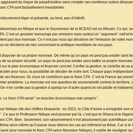
 aggravant du risque de paupérisation sans compter ses nombreux autres désavanta
franc CFA sont factuellement inexistantes.
ridiculement léger et présente, au fond, peu d’intérêt.
 désormais en Afrique et que le Gouverneur de la BCEAO est un Africain. Ce qui, selon
 C’est un grossier mensonge par omission mais surtout un ‘’argument’’ naïf et tro
ôlent pas leur monnaie. Ce n’est pas nous qui décidons de l’émission de notre mon
us ne décidons de rien concernant la politique monétaire de nos pays.
t disposer de sa propre monnaie. De même qu’un pays ne peut pas exister sans terr
ou de sa propre sécurité, un pays ne peut pas exister sans battre sa propre monnaie
 sur le plan économique et financier concret. Confier la gestion, le contrôle de sa
e décider pour nous, la possibilité de décider de notre sort. Chaque pays indépendan
de ses finances. Or, nous ne contrôlons pas le franc CFA. C’est la France qui prend
emier problème. La monnaie est une question de souveraineté comme le territoire, 
On n’en confie pas la gestion à quelqu’un d’autre quand on est adulte et indépend
. Le franc CFA serait ‘’un bouclier économique mal compris’’.
eur Ndiaye cite des chiffres éloquents : en 2023, la Côte d’Ivoire a enregistré une 
’. Ce que le Professeur Ndiaye veut prouver par-là, c’est que le Ghana et le Nigeria
franc CFA. Bien. Seulement, son raisonnement n’est absolument pas scientifique car
thèse alors même qu’il passe sous silence les cas qui infirment sa thèse. Car si le 
 d’avoir pour monnaie le franc CFA selon Monsieur Ndiaye), il oublie de souligner 