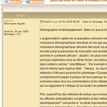
grioo.com Index du Forum
->
Politique & Ec
Auteur
samuel
Posté le: Lun 16 Fév 2026 08:38
Sujet du message: Faite
Grioonaute régulier
Démographie et développement : faites ce que je dis,
Inscrit le: 28 Jan 2005
Messages: 474
L’augmentation rapide de la population africaine es
croissance démographique mondiale en soi que par c
croissance démographique africaine fait courir un pé
est allé jusqu’à préconiser de nous jeter une bombe
annihile le continent africain’’, disait-il. On peut c
sont pas exprimées sous la même forme, ces préoc
dans certains cercles ‘’scientifiques’’. Par exemple 
dont le thème sans nuance était : ‘’Afrique : le cauc
milliards d’Africains pourront-ils submerger l’Europ
constamment évoqués à propos de tout sujet qui se ra
ordinaires dans tous les commentaires et les débats p
qui se rapportent à l’Afrique et sur toutes les plat
Pire, aujourd’hui des milliards de dollars qui normale
les officines antinatalistes occidentales et des mil
développement’’ consacrés à ‘’la santé reproductive’