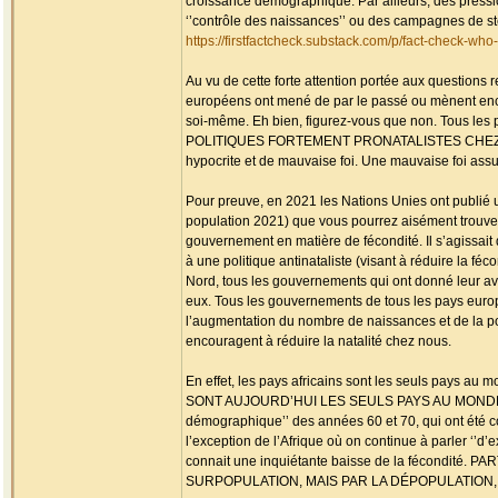
croissance démographique. Par ailleurs, des pressio
‘’contrôle des naissances’’ ou des campagnes de sté
https://firstfactcheck.substack.com/p/fact-check-wh
Au vu de cette forte attention portée aux questions 
européens ont mené de par le passé ou mènent enco
soi-même. Eh bien, figurez-vous que non. Tou
POLITIQUES FORTEMENT PRONATALISTES CHEZ 
hypocrite et de mauvaise foi. Une mauvaise foi ass
Pour preuve, en 2021 les Nations Unies ont publié un
population 2021) que vous pourrez aisément trouver su
gouvernement en matière de fécondité. Il s’agissait d
à une politique antinataliste (visant à réduire la fé
Nord, tous les gouvernements qui ont donné leur avis
eux. Tous les gouvernements de tous les pays europé
l’augmentation du nombre de naissances et de la p
encouragent à réduire la natalité chez nous.
En effet, les pays africains sont les seuls pays au
SONT AUJOURD’HUI LES SEULS PAYS AU MONDE A 
démographique’’ des années 60 et 70, qui ont été comp
l’exception de l’Afrique où on continue à parler ‘’
connait une inquiétante baisse de la fécond
SURPOPULATION, MAIS PAR LA DÉPOPULATION, SAU