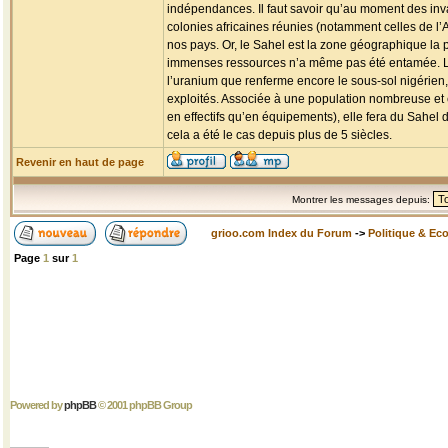
indépendances. Il faut savoir qu’au moment des inva
colonies africaines réunies (notamment celles de l’AE
nos pays. Or, le Sahel est la zone géographique la 
immenses ressources n’a même pas été entamée. Les
l’uranium que renferme encore le sous-sol nigérien,
exploités. Associée à une population nombreuse et
en effectifs qu’en équipements), elle fera du Sa
cela a été le cas depuis plus de 5 siècles.
Revenir en haut de page
Montrer les messages depuis:
grioo.com Index du Forum
->
Politique & Ec
Page
1
sur
1
Powered by
phpBB
© 2001 phpBB Group