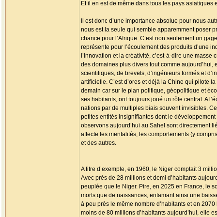
Et il en est de même dans tous les pays asiatiques 
Il est donc d’une importance absolue pour nous aut
nous est la seule qui semble apparemment poser pro
chance pour l’Afrique. C’est non seulement un gage
représente pour l’écoulement des produits d’une ind
l’innovation et la créativité, c’est-à-dire une mass
des domaines plus divers tout comme aujourd’hui, 
scientifiques, de brevets, d’ingénieurs formés et d
artificielle. C’est d’ores et déjà la Chine qui pilot
demain car sur le plan politique, géopolitique et 
ses habitants, ont toujours joué un rôle central. A l’
nations par de multiples biais souvent invisibles. 
petites entités insignifiantes dont le développeme
observons aujourd’hui au Sahel sont directement lié
affecte les mentalités, les comportements (y compr
et des autres.
A titre d’exemple, en 1960, le Niger comptait 3 milli
Avec près de 28 millions et demi d’habitants aujourd’
peuplée que le Niger. Pire, en 2025 en France, le 
morts que de naissances, entamant ainsi une baisse 
à peu près le même nombre d’habitants et en 2070 
moins de 80 millions d’habitants aujourd’hui, elle es