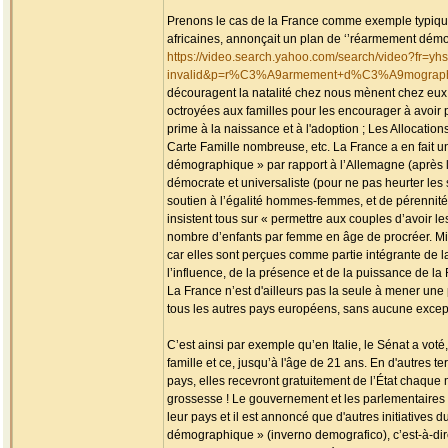
Prenons le cas de la France comme exemple typique 
africaines, annonçait un plan de ‘’réarmement démograp
https://video.search.yahoo.com/search/video?fr=yhs
invalid&p=r%C3%A9armement+d%C3%A9mographiq
découragent la natalité chez nous mènent chez eux la
octroyées aux familles pour les encourager à avoir pl
prime à la naissance et à l'adoption ; Les Allocations 
Carte Famille nombreuse, etc. La France a en fait un
démographique » par rapport à l’Allemagne (après la 
démocrate et universaliste (pour ne pas heurter les 
soutien à l’égalité hommes-femmes, et de pérennité 
insistent tous sur « permettre aux couples d’avoir le
nombre d’enfants par femme en âge de procréer. Mieu
car elles sont perçues comme partie intégrante de la 
l’influence, de la présence et de la puissance de la
La France n’est d'ailleurs pas la seule à mener une p
tous les autres pays européens, sans aucune except
C’est ainsi par exemple qu’en Italie, le Sénat a vot
famille et ce, jusqu’à l'âge de 21 ans. En d'autres t
pays, elles recevront gratuitement de l’État chaqu
grossesse ! Le gouvernement et les parlementaires i
leur pays et il est annoncé que d'autres initiatives 
démographique » (inverno demografico), c’est-à-dir