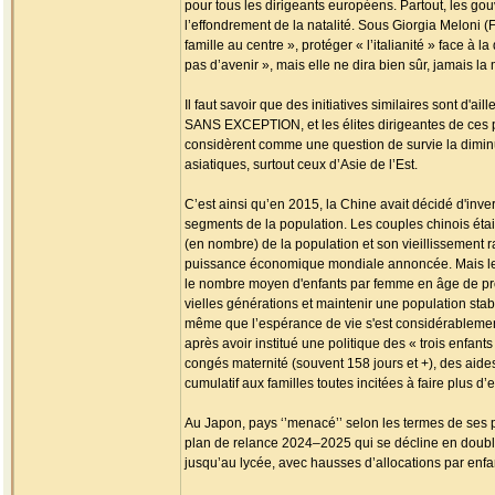
pour tous les dirigeants européens. Partout, les g
l’effondrement de la natalité. Sous Giorgia Meloni (Fra
famille au centre », protéger « l’italianité » face à l
pas d’avenir », mais elle ne dira bien sûr, jamais l
Il faut savoir que des initiatives similaires sont
SANS EXCEPTION, et les élites dirigeantes de ces p
considèrent comme une question de survie la dimin
asiatiques, surtout ceux d’Asie de l’Est.
C’est ainsi qu’en 2015, la Chine avait décidé d'inve
segments de la population. Les couples chinois étai
(en nombre) de la population et son vieillissement 
puissance économique mondiale annoncée. Mais le mal
le nombre moyen d'enfants par femme en âge de pr
vielles générations et maintenir une population stab
même que l’espérance de vie s'est considérablement 
après avoir institué une politique des « trois enfan
congés maternité (souvent 158 jours et +), des aides
cumulatif aux familles toutes incitées à faire plus d’
Au Japon, pays ‘’menacé’’ selon les termes de ses
plan de relance 2024–2025 qui se décline en double
jusqu’au lycée, avec hausses d’allocations par enfan