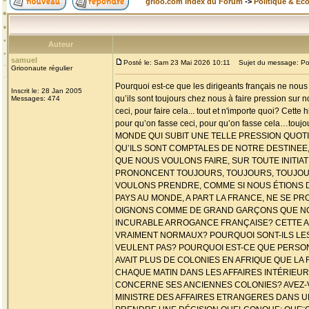
grioo.com Index du Forum
->
Politique & Ec
Auteur
samuel
Posté le: Sam 23 Mai 2026 10:11
Sujet du message: Po
Grioonaute régulier
Pourquoi est-ce que les dirigeants français ne nous
Inscrit le: 28 Jan 2005
qu’ils sont toujours chez nous à faire pression sur 
Messages: 474
ceci, pour faire cela... tout et n'importe quoi? Cette
pour qu’on fasse ceci, pour qu’on fasse cela…tou
MONDE QUI SUBIT UNE TELLE PRESSION QUOTI
QU’ILS SONT COMPTALES DE NOTRE DESTINEE,
QUE NOUS VOULONS FAIRE, SUR TOUTE INITI
PRONONCENT TOUJOURS, TOUJOURS, TOUJOUR
VOULONS PRENDRE, COMME SI NOUS ÉTIONS D
PAYS AU MONDE, A PART LA FRANCE, NE SE 
OIGNONS COMME DE GRAND GARÇONS QUE NOU
INCURABLE ARROGANCE FRANÇAISE? CETTE A
VRAIMENT NORMAUX? POURQUOI SONT-ILS LES
VEULENT PAS? POURQUOI EST-CE QUE PERSON
AVAIT PLUS DE COLONIES EN AFRIQUE QUE LA
CHAQUE MATIN DANS LES AFFAIRES INTÉRIEU
CONCERNE SES ANCIENNES COLONIES? AVEZ-
MINISTRE DES AFFAIRES ETRANGERES DANS U