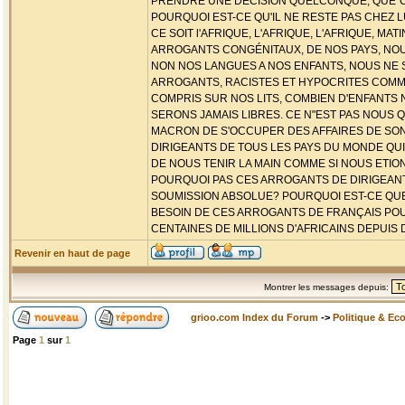
PRENDRE UNE DÉCISION QUELCONQUE; QUE¨C
POURQUOI EST-CE QU'IL NE RESTE PAS CHEZ L
CE SOIT l'AFRIQUE, L'AFRIQUE, L'AFRIQUE, M
ARROGANTS CONGÉNITAUX, DE NOS PAYS, NOU
NON NOS LANGUES A NOS ENFANTS, NOUS NE 
ARROGANTS, RACISTES ET HYPOCRITES COMM
COMPRIS SUR NOS LITS, COMBIEN D'ENFANTS N
SERONS JAMAIS LIBRES. CE N"EST PAS NOUS QU
MACRON DE S'OCCUPER DES AFFAIRES DE SON
DIRIGEANTS DE TOUS LES PAYS DU MONDE QU
DE NOUS TENIR LA MAIN COMME SI NOUS ETIO
POURQUOI PAS CES ARROGANTS DE DIRIGEANT
SOUMISSION ABSOLUE? POURQUOI EST-CE QUE 
BESOIN DE CES ARROGANTS DE FRANÇAIS POUR
CENTAINES DE MILLIONS D'AFRICAINS DEPUIS DES
Revenir en haut de page
Montrer les messages depuis:
grioo.com Index du Forum
->
Politique & Ec
Page
1
sur
1