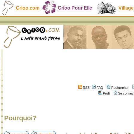
Grioo.com
Grioo Pour Elle
Village
RSS
FAQ
Rechercher
Profil
Se connect
Pourquoi?