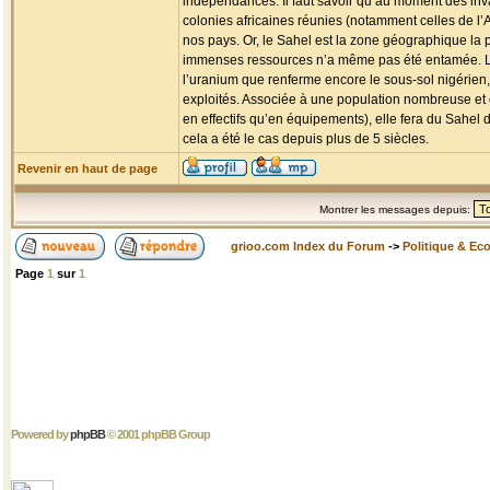
indépendances. Il faut savoir qu’au moment des inva
colonies africaines réunies (notamment celles de l’AE
nos pays. Or, le Sahel est la zone géographique la 
immenses ressources n’a même pas été entamée. Les
l’uranium que renferme encore le sous-sol nigérien,
exploités. Associée à une population nombreuse et
en effectifs qu’en équipements), elle fera du Sa
cela a été le cas depuis plus de 5 siècles.
Revenir en haut de page
Montrer les messages depuis:
grioo.com Index du Forum
->
Politique & Ec
Page
1
sur
1
Powered by
phpBB
© 2001 phpBB Group