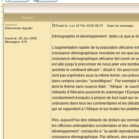
Auteur
samuel
Posté le: Lun 16 Fév 2026 08:37
Sujet du message:
Grioonaute régulier
Démographie et développement : faites ce que je dis,
Inscrit le: 28 Jan 2005
Messages: 474
L’augmentation rapide de la population africaine es
croissance démographique mondiale en soi que par c
croissance démographique africaine fait courir un pé
est allé jusqu’à préconiser de nous jeter une bombe
annihile le continent africain’’, disait-il. On peut c
sont pas exprimées sous la même forme, ces préoc
dans certains cercles ‘’scientifiques’’. Par exemple 
dont le thème sans nuance était : ‘’Afrique : le cauc
milliards d’Africains pourront-ils submerger l’Europ
constamment évoqués à propos de tout sujet qui se ra
ordinaires dans tous les commentaires et les débats p
qui se rapportent à l’Afrique et sur toutes les plat
Pire, aujourd’hui des milliards de dollars qui normale
les officines antinatalistes occidentales et des mil
développement’’ consacrés à ‘’la santé reproductive’
croissance démographique. Par ailleurs, des pressio