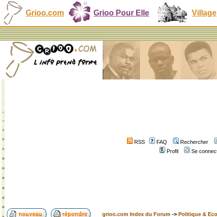
Grioo.com
Grioo Pour Elle
Village
RSS
FAQ
Rechercher
Profil
Se connect
grioo.com Index du Forum
->
Politique & Ec