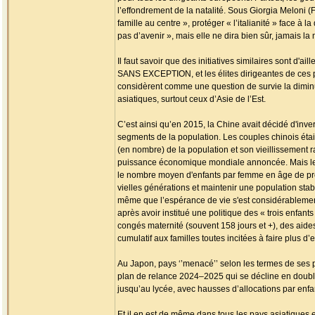
l’effondrement de la natalité. Sous Giorgia Meloni (Fra
famille au centre », protéger « l’italianité » face à l
pas d’avenir », mais elle ne dira bien sûr, jamais l
Il faut savoir que des initiatives similaires sont
SANS EXCEPTION, et les élites dirigeantes de ces p
considèrent comme une question de survie la dimin
asiatiques, surtout ceux d’Asie de l’Est.
C’est ainsi qu’en 2015, la Chine avait décidé d'inve
segments de la population. Les couples chinois étai
(en nombre) de la population et son vieillissement 
puissance économique mondiale annoncée. Mais le mal
le nombre moyen d'enfants par femme en âge de pr
vielles générations et maintenir une population stab
même que l’espérance de vie s'est considérablement 
après avoir institué une politique des « trois enfan
congés maternité (souvent 158 jours et +), des aides
cumulatif aux familles toutes incitées à faire plus d’
Au Japon, pays ‘’menacé’’ selon les termes de ses
plan de relance 2024–2025 qui se décline en double
jusqu’au lycée, avec hausses d’allocations par enfan
Et il en est de même dans tous les pays asiatiques 