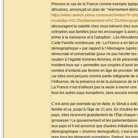
Prenons le cas de la France comme exemple typique 
africaines, annonçait un plan de ‘’réarmement démograp
https://video.search.yahoo.com/search/video?fr=yhs
invalid&p=r%C3%A9armement+d%C3%A9mographiq
découragent la natalité chez nous mènent chez eux la
octroyées aux familles pour les encourager à avoir pl
prime à la naissance et à l'adoption ; Les Allocations 
Carte Famille nombreuse, etc. La France a en fait un
démographique » par rapport à l’Allemagne (après la 
démocrate et universaliste (pour ne pas heurter les 
soutien à l’égalité hommes-femmes, et de pérennité 
insistent tous sur « permettre aux couples d’avoir le
nombre d’enfants par femme en âge de procréer. Mieu
car elles sont perçues comme partie intégrante de la 
l’influence, de la présence et de la puissance de la
La France n’est d'ailleurs pas la seule à mener une p
tous les autres pays européens, sans aucune except
C’est ainsi par exemple qu’en Italie, le Sénat a vot
famille et ce, jusqu’à l'âge de 21 ans. En d'autres t
pays, elles recevront gratuitement de l’État chaqu
grossesse ! Le gouvernement et les parlementaires i
leur pays et il est annoncé que d'autres initiatives 
démographique » (inverno demografico), c’est-à-dir
pour tous les dirigeants européens. Partout, les g