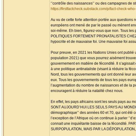
‘’contrôle des naissances’’ ou des campagnes de sté
https://firstfactcheck.substack.com/p/fact-check-wh
Au vu de cette forte attention portée aux questions 
européens ont mené de par le passé ou mènent enco
soi-même. Eh bien, figurez-vous que non. Tou
POLITIQUES FORTEMENT PRONATALISTES CHEZ 
hypocrite et de mauvaise foi. Une mauvaise foi ass
Pour preuve, en 2021 les Nations Unies ont publié un
population 2021) que vous pourrez aisément trouver su
gouvernement en matière de fécondité. Il s’agissait d
à une politique antinataliste (visant à réduire la fé
Nord, tous les gouvernements qui ont donné leur avis
eux. Tous les gouvernements de tous les pays europé
l’augmentation du nombre de naissances et de la p
encouragent à réduire la natalité chez nous.
En effet, les pays africains sont les seuls pays au
SONT AUJOURD’HUI LES SEULS PAYS AU MONDE A 
démographique’’ des années 60 et 70, qui ont été comp
l’exception de l’Afrique où on continue à parler ‘’
connait une inquiétante baisse de la fécond
SURPOPULATION, MAIS PAR LA DÉPOPULATION, SAU