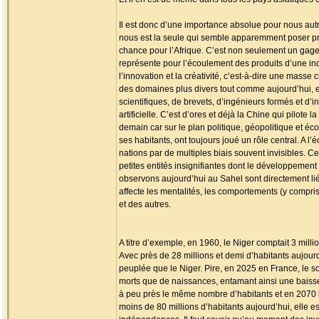
Il est donc d’une importance absolue pour nous aut
nous est la seule qui semble apparemment poser pro
chance pour l’Afrique. C’est non seulement un gage
représente pour l’écoulement des produits d’une ind
l’innovation et la créativité, c’est-à-dire une mass
des domaines plus divers tout comme aujourd’hui, 
scientifiques, de brevets, d’ingénieurs formés et d
artificielle. C’est d’ores et déjà la Chine qui pilot
demain car sur le plan politique, géopolitique et 
ses habitants, ont toujours joué un rôle central. A l’
nations par de multiples biais souvent invisibles. 
petites entités insignifiantes dont le développeme
observons aujourd’hui au Sahel sont directement lié
affecte les mentalités, les comportements (y compr
et des autres.
A titre d’exemple, en 1960, le Niger comptait 3 milli
Avec près de 28 millions et demi d’habitants aujourd’
peuplée que le Niger. Pire, en 2025 en France, le 
morts que de naissances, entamant ainsi une baisse 
à peu près le même nombre d’habitants et en 2070 
moins de 80 millions d’habitants aujourd’hui, elle es