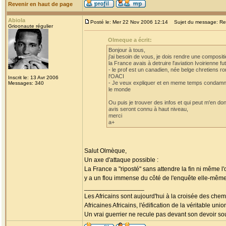
Revenir en haut de page
Abiola
Posté le: Mer 22 Nov 2006 12:14
Sujet du message: Re: c
Grioonaute régulier
Olmeque a écrit:
Bonjour à tous,
j'ai besoin de vous, je dois rendre une compositio
la France avais à detruire l'aviation Ivoirienne fu
- le prof est un canadien, née belge chretiens r
l'OACI
Inscrit le: 13 Avr 2006
- Je veux expliquer et en meme temps condamnné
Messages: 340
le monde
Ou puis je trouver des infos et qui peut m'en do
avis seront connu à haut niveau,
merci
a+
Salut Olmèque,
Un axe d'attaque possible :
La France a "riposté" sans attendre la fin ni même l'
y a un flou immense du côté de l'enquête elle-même.
_________________
Les Africains sont aujourd'hui à la croisée des chem
Africaines Africains, l'édification de la véritable uni
Un vrai guerrier ne recule pas devant son devoir sou