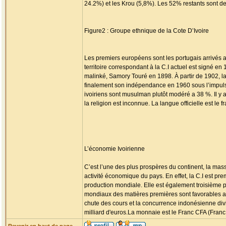
24.2%) et les Krou (5,8%). Les 52% restants sont de
Figure2 : Groupe ethnique de la Cote D’Ivoire
Les premiers européens sont les portugais arrivés a
territoire correspondant à la C.I actuel est signé en 
malinké, Samory Touré en 1898. À partir de 1902, la
finalement son indépendance en 1960 sous l’impul
ivoiriens sont musulman plutôt modéré a 38 %. Il y a
la religion est inconnue. La langue officielle est le f
L’économie Ivoirienne
C’est l’une des plus prospères du continent, la mas
activité économique du pays. En effet, la C.I est p
production mondiale. Elle est également troisième 
mondiaux des matières premières sont favorables au 
chute des cours et la concurrence indonésienne divis
milliard d'euros.La monnaie est le Franc CFA (Franc