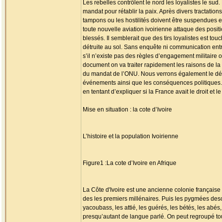
Les rebelles contrôlent le nord les loyalistes le su
mandat pour rétablir la paix. Après divers tractation
tampons ou les hostilités doivent être suspendues e
toute nouvelle aviation ivoirienne attaque des pos
blessés. Il semblerait que des tirs loyalistes est to
détruite au sol. Sans enquête ni communication entr
s’il n’existe pas des règles d’engagement militair
document on va traiter rapidement les raisons de la c
du mandat de l’ONU. Nous verrons également le dérou
événements ainsi que les conséquences politiques. Je
en tentant d’expliquer si la France avait le droit et l
Mise en situation : la cote d’Ivoire
L’histoire et la population Ivoirienne
Figure1 :La cote d’Ivoire en Afrique
La Côte d'Ivoire est une ancienne colonie française 
des les premiers millénaires. Puis les pygmées desce
yacoubass, les attié, les guérés, les bétés, les abés
presqu’autant de langue parlé. On peut regroupé tou