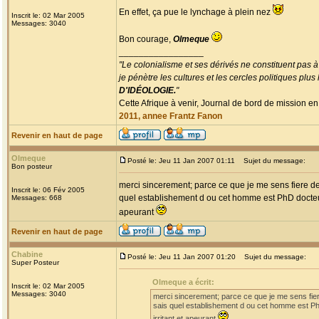
En effet, ça pue le lynchage à plein nez
Inscrit le: 02 Mar 2005
Messages: 3040
Bon courage,
Olmeque
_________________
"Le colonialisme et ses dérivés ne constituent pas à
je pénètre les cultures et les cercles politiques plu
D'IDÉOLOGIE.
"
Cette Afrique à venir, Journal de bord de mission en
2011, annee Frantz Fanon
Revenir en haut de page
Olmeque
Posté le: Jeu 11 Jan 2007 01:11
Sujet du message:
Bon posteur
merci sincerement; parce ce que je me sens fiere 
Inscrit le: 06 Fév 2005
quel establishement d ou cet homme est PhD docteur e
Messages: 668
apeurant
Revenir en haut de page
Chabine
Posté le: Jeu 11 Jan 2007 01:20
Sujet du message:
Super Posteur
Olmeque a écrit:
Inscrit le: 02 Mar 2005
Messages: 3040
merci sincerement; parce ce que je me sens fi
sais quel establishement d ou cet homme est PhD 
irritant et apeurant