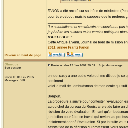
FANON a été recalé sur sa thèse de médecine (Peau 
pour être debout, mais je suppose que tu préfères ç
_________________
"Le colonialisme et ses dérivés ne constituent pas à
je pénètre les cultures et les cercles politiques plu
D'IDÉOLOGIE.
"
Cette Afrique à venir, Journal de bord de mission en
2011, annee Frantz Fanon
Revenir en haut de page
Olmeque
Posté le: Ven 12 Jan 2007 20:59
Sujet du message:
Bon posteur
en tout cas y a une petite voie qui me dit que je ce q
Inscrit le: 06 Fév 2005
Messages: 668
sentiment.
voici le mail de l ombudsman de mon ecole qui suit av
Bonjour,
La procédure à suivre pour contester l'évaluation e
au guichet du bureau du Registraire et de faire un
révision de votre évaluation. En tant qu'ombudsman 
juridiction pour faire ce travail qui revient au profes
initialement donné l'évaluation. Si par la suite vous 
satisfait de de la décision du professeur, vous pouv