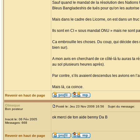
Sauf quand le mandat de la résolution des Nations Uni
Bleus Bangladeshis de tués pour qu'on les autorise à
Mais dans le cadre des Licorne, on est dans un truc 
Ils sont en CI « sous mandat ONU » mais ne sont pas
Ca embrouille les choses. Du coup, qui décide des 
bien sur).
A mon avis en cherchant de ce côté-là tu auras ta répon
au sol plusieurs heures après).
Par contre, s’ils avaient descendus les avions en l’a
Mais là, ca coince.
Revenir en haut de page
Olmeque
Posté le: Jeu 23 Nov 2006 16:56
Sujet du message:
Bon posteur
ok merci de ton aide benny Da B
Inscrit le: 06 Fév 2005
Messages: 668
Revenir en haut de page