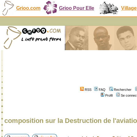
Grioo.com
Grioo Pour Elle
Village
RSS
FAQ
Rechercher
Profil
Se connect
composition sur la Destruction de l'aviatio