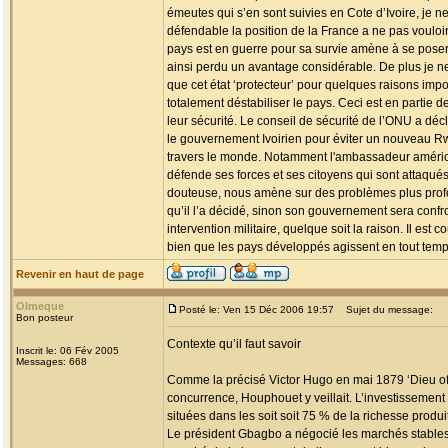
émeutes qui s’en sont suivies en Cote d’Ivoire, je ne
défendable la position de la France a ne pas vouloir i
pays est en guerre pour sa survie amène à se poser
ainsi perdu un avantage considérable. De plus je ne 
que cet état ‘protecteur’ pour quelques raisons i
totalement déstabiliser le pays. Ceci est en partie 
leur sécurité. Le conseil de sécurité de l’ONU a déc
le gouvernement Ivoirien pour éviter un nouveau Rw
travers le monde. Notamment l'ambassadeur américai
défende ses forces et ses citoyens qui sont attaqués 
douteuse, nous amène sur des problèmes plus profond
qu’il l’a décidé, sinon son gouvernement sera confro
intervention militaire, quelque soit la raison. Il e
bien que les pays développés agissent en tout temps
Revenir en haut de page
Olmeque
Posté le: Ven 15 Déc 2006 19:57
Sujet du message:
Bon posteur
Contexte qu’il faut savoir
Inscrit le: 06 Fév 2005
Messages: 668
Comme la précisé Victor Hugo en mai 1879 ‘Dieu offre
concurrence, Houphouet y veillait. L’investissement
situées dans les soit soit 75 % de la richesse produ
Le président Gbagbo a négocié les marchés stables av