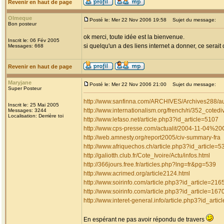
Revenir en haut de page
Olmeque
Posté le: Mer 22 Nov 2006 19:58
Sujet du message:
Bon posteur
ok merci, toute idée est la bienvenue.
Inscrit le: 06 Fév 2005
si quelqu'un a des liens internet a donner, ce serait 
Messages: 668
Revenir en haut de page
Maryjane
Posté le: Mer 22 Nov 2006 21:00
Sujet du message:
Super Posteur
http://www.sanfinna.com/ARCHIVES/Archives288/a
Inscrit le: 25 Mai 2005
http://www.internationalism.org/french/ri/352_cotedi
Messages: 3244
Localisation: Derrière toi
http://www.lefaso.net/article.php3?id_article=5107
http://www.cps-presse.com/actualit/2004-11-04%20
http://web.amnesty.org/report2005/civ-summary-fra
http://www.afriquechos.ch/article.php3?id_article=5
http://galiotth.club.fr/Cote_Ivoire/Actu/infos.html
http://366jours.free.fr/articles.php?lng=fr&pg=539
http://www.acrimed.org/article2124.html
http://www.soirinfo.com/article.php3?id_article=216
http://www.soirinfo.com/article.php3?id_article=167
http://www.interet-general.info/article.php3?id_arti
En espérant ne pas avoir répondu de travers