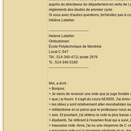
auprès du directweur du département en vertu de l,a
règlements des études de premier cycle.
Si vous avez d'autres questions, bn'hésitez pas à 
Hélène Letellier
----------------------------------
Helene Letellier
Ombudsman
École Polytechnique de Montréal
Local C-547
Tél.: 514-340-4711 poste 2976
Tc.: 514-340-5160
----------------------------------
Moi, a écrit :
> Bonjour,
> Je viens de recevoir une note que je juge fondée s
> que j ai fourni. Il s'agit du cours AE4000. J'ai émi
> les idées y sont relativement alter-mondialistes s
> militantisme et ce parce que le professeur nous 
> avis. Et pourtant, j'ai obtenu la note la plus basse
> étudiants. Se référant à l'examen final qui a suivi,
> mauvaise note. Ainsi, j'ai eu une moyenne de C c
> mauvaise note sur la moyenne générale et ce, dan