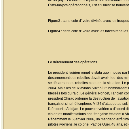
de 55 pays. La force est répartie sur l'ensemble du te
États-majors opérationnels, Est et Ouest se trouven
Figure3 : carte cote d’ivoire divisée avec les troupe
Figure4 : carte cote d’ivoire avec les forces rebell
Le déroulement des opérations
Le président Ivoirien rompt le statu quo imposé par 
désarmement des rebelles devait avoir lieu, des mini
se désarmer des rebelles bloquent la situation. Le
2004. Mais les deux avions Sukhoï 25 bombardent le c
blessés lors du raid. Le général Poncet, l’ancien c
président Chirac ordonne la destruction de l’aviatio
français et cinq hélicoptères MI 24 d'attaque au sol.
l'aéroport d'Abidjan. Le pouvoir ivoirien a d’abord d
violentes manifestations anti-française éclatent a A
Récemment le 5 janvier 2006, un mandat d’arrêt inte
pilotes ivoiriens, le colonel Patrice Oueï, 48 ans, 