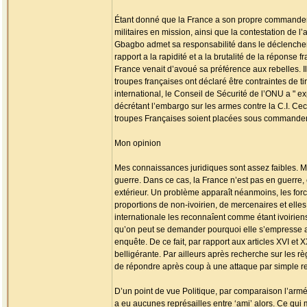
Étant donné que la France a son propre commandeme
militaires en mission, ainsi que la contestation de l
Gbagbo admet sa responsabilité dans le déclenche
rapport a la rapidité et a la brutalité de la réponse f
France venait d’avoué sa préférence aux rebelles. I
troupes françaises ont déclaré être contraintes de t
international, le Conseil de Sécurité de l’ONU a " ex
décrétant l’embargo sur les armes contre la C.I. C
troupes Françaises soient placées sous commandeme
Mon opinion
Mes connaissances juridiques sont assez faibles. M
guerre. Dans ce cas, la France n’est pas en guerre, 
extérieur. Un problème apparaît néanmoins, les force
proportions de non-ivoirien, de mercenaires et ell
internationale les reconnaîent comme étant ivoirien
qu’on peut se demander pourquoi elle s’empresse alor
enquête. De ce fait, par rapport aux articles XVI et 
belligérante. Par ailleurs après recherche sur les 
de répondre après coup à une attaque par simple rep
D’un point de vue Politique, par comparaison l’armé
a eu aucunes représailles entre ‘ami’ alors. Ce qui