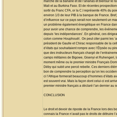
marché de la banane et de l’ananas et biensur le raf
Mali et au Burkina Faso. Et de récentes prospections
sortir du Franc CFA, or la C.I représente 40% du poi
environ 1/3 de leur PIB à la banque de France. Bref, 
d’influence sur ce pays serait non seulement un man
un problème également énergétique en France dans
pour avoir une chance de comprendre, les événement
depuis ‘les indépendances’. En général, ces dirigea
colon comme Houphouët . On peut citer parmi les ‘a
président de Gaulle et Chirac responsable de la cel
d’états qui souhaitaient rompre avec l’Élysée ou pi
que des instructeurs français chargé de l’entrainem
camps militaires de Bigowe, Gisenyi et Ruhengeri, l
moment même ou le premier ministre Français Domini
Déby qui subit une percé rebelle. Ces derniers élém
bon de comprendre la perception qu’on les occidentau
ci l’Afrique formerait beaucoup d’hommes d’états av
est souvent vrai. Mais la façon dont celui-ci est arr
premier ministre français a déclaré l’an dernier au su
CONCLUSION
Le droit et devoir de riposte de la France lors des
connais la France n’avait pas le droits de détruire l’a