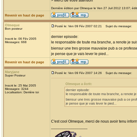
> Merci de votre attention
Dernière édition par Olmeque le Ven 27 Juil 2012 13:07; édit
Revenir en haut de page
Olmeque
Posté le: Ven 09 Fév 2007 02:21
Sujet du message:
Bon posteur
dernier episode:
Inscrit le: 06 Fév 2005
le responsable de toute ma branche, a renote je sui
Messages: 668
biensur une tres grosse mauvaise pub a ce profess
je pense que je vais lever le pied...
Revenir en haut de page
Maryjane
Posté le: Ven 09 Fév 2007 14:26
Sujet du message:
Super Posteur
Olmeque a écrit:
Inscrit le: 25 Mai 2005
Messages: 3244
dernier episode:
Localisation: Derrière toi
le responsable de toute ma branche, a renote je 
biensur une tres grosse mauvaise pub a ce pro
je pense que je vais lever le pied...
C'est cool Olmeque, merci de nous avoir tenu info
_________________