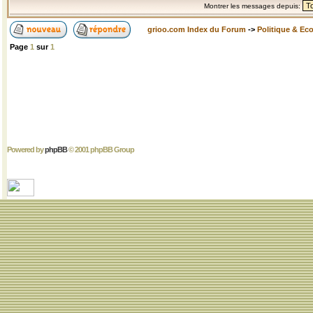
Montrer les messages depuis:
grioo.com Index du Forum
->
Politique & Ec
Page
1
sur
1
Powered by
phpBB
© 2001 phpBB Group