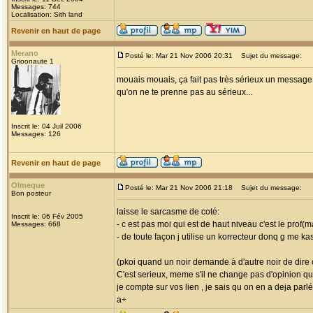
Messages: 744
Localisation: Sith land
Revenir en haut de page
Merano
Posté le: Mar 21 Nov 2006 20:31
Sujet du message:
Grioonaute 1
mouais mouais, ça fait pas très sérieux un message 
qu'on ne te prenne pas au sérieux...
Inscrit le: 04 Juil 2006
Messages: 126
Revenir en haut de page
Olmeque
Posté le: Mar 21 Nov 2006 21:18
Sujet du message:
Bon posteur
laisse le sarcasme de coté:
Inscrit le: 06 Fév 2005
- c est pas moi qui est de haut niveau c'est le prof(
Messages: 668
- de toute façon j utilise un korrecteur donq g me kas
(pkoi quand un noir demande à d'autre noir de dire ce 
C'est serieux, meme s'il ne change pas d'opinion qu'
je compte sur vos lien , je sais qu on en a deja parlé 
a+