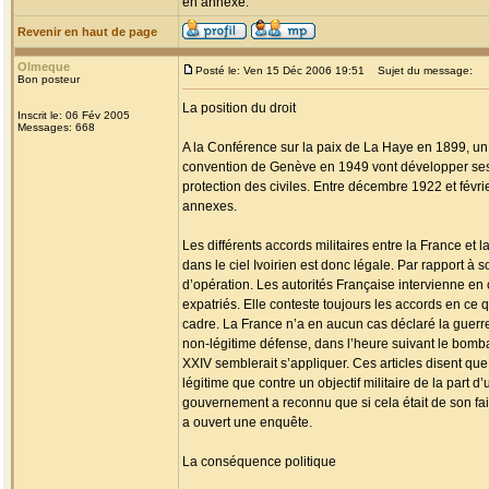
en annexe.
Revenir en haut de page
Olmeque
Posté le: Ven 15 Déc 2006 19:51
Sujet du message:
Bon posteur
La position du droit
Inscrit le: 06 Fév 2005
Messages: 668
A la Conférence sur la paix de La Haye en 1899, un e
convention de Genève en 1949 vont développer ses lo
protection des civiles. Entre décembre 1922 et févri
annexes.
Les différents accords militaires entre la France et l
dans le ciel Ivoirien est donc légale. Par rapport à s
d’opération. Les autorités Française intervienne en
expatriés. Elle conteste toujours les accords en ce 
cadre. La France n’a en aucun cas déclaré la guerre
non-légitime défense, dans l’heure suivant le bombar
XXIV semblerait s’appliquer. Ces articles disent qu
légitime que contre un objectif militaire de la part 
gouvernement a reconnu que si cela était de son fait
a ouvert une enquête.
La conséquence politique