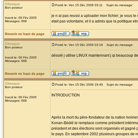
Olmeque
Posté le: Ven 15 Déc 2006 03:11
Sujet du message:
Bon posteur
je n ai pas reussi a uploader mon fichier; je vous le m
Inscrit le: 06 Fév 2005
etait pas volontaire; et il a admis que la politique 
Messages: 668
Revenir en haut de page
Olmeque
Posté le: Ven 15 Déc 2006 03:18
Sujet du message:
Bon posteur
désolé j utilise LINUX maintennant j qi beaucoup de m
Inscrit le: 06 Fév 2005
Messages: 668
Revenir en haut de page
Olmeque
Posté le: Ven 15 Déc 2006 19:49
Sujet du message:
Bon posteur
INTRODUCTION
Inscrit le: 06 Fév 2005
Messages: 668
Après la mort du père-fondateur de la nation Ivoiri
Konan-Bédié le remplace comme président intérimai
président et des élections sont organisés et gagné 
le pays. En septembre 2002 plusieurs groupes de rebe