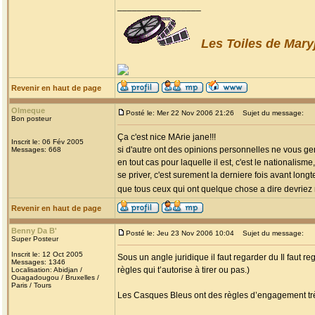
_________________
Les Toiles de Mary
Revenir en haut de page
Olmeque
Posté le: Mer 22 Nov 2006 21:26
Sujet du message:
Bon posteur
Ça c'est nice MArie jane!!!
Inscrit le: 06 Fév 2005
si d'autre ont des opinions personnelles ne vous ge
Messages: 668
en tout cas pour laquelle il est, c'est le nationali
se priver, c'est surement la derniere fois avant longt
que tous ceux qui ont quelque chose a dire devriez 
Revenir en haut de page
Benny Da B'
Posté le: Jeu 23 Nov 2006 10:04
Sujet du message:
Super Posteur
Inscrit le: 12 Oct 2005
Sous un angle juridique il faut regarder du Il faut r
Messages: 1346
règles qui t’autorise à tirer ou pas.)
Localisation: Abidjan /
Ouagadougou / Bruxelles /
Paris / Tours
Les Casques Bleus ont des règles d’engagement très 