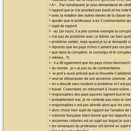
> A+... Par conséquent, je vous demanderai de vérifi
> rapport que je n'ai pourtant pas baclé,et ma note f
> avec la notation des autres eleves de la classe 
> ajouter que le professeur a eu 3 commentaires qui
> sujet de rapport:
> - au 1er cours, il a pris comme exemple la corrupti
> n'ai pas de problème avec ce thème car bien qu'éta
> problème existe), mais quand je lui ai demandé si l
> répondu que les pays riches n aiment pas ces prat
> que dans la corruption, le corrompu et le corrupteu
> mêmes...?)
> - il a dit egalement que les pays riches favorisent l
> du monde...je n ai pas eu de commentaires
> -le prof a aussi précisé que la Nouvelle-Calédonie
> veut se débarrasser de son ancienne colonnie. Je
> en a discuté sans incident ni problème et il est p
> travail. Cependant, en retournant à l'avant-scène, il
> responsables des pays pauvres signent tout et ne 
> probablement vrai, je ne conteste pas mais le con
> responsables n est pas abordé alors que les cons
> donc choisi mon sujet de rapport sur l'aviation de 
> colonnie française étant donné que les rapports en
> anciennes colonies est un sujet sur lequel je sui
> les remarques du professeur ont donné un sujet i