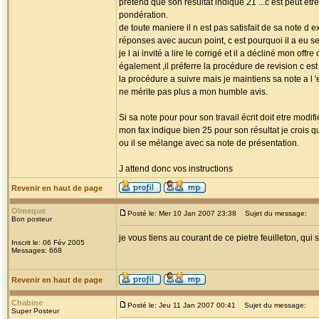
pretend que son résultat indique 21 ...c est peut etr
pondération.
de toute maniere il n est pas satisfait de sa note d 
réponses avec aucun point, c est pourquoi il a eu se
je l ai invité a lire le corrigé et il a décliné mon offr
également ,il préferre la procédure de revision c es
la procédure a suivre mais je maintiens sa note a l 
ne mérite pas plus a mon humble avis.
Si sa note pour pour son travail écrit doit etre modifi
mon fax indique bien 25 pour son résultat je crois q
ou il se mélange avec sa note de présentation.
J attend donc vos instructions
Revenir en haut de page
Olmeque
Posté le: Mer 10 Jan 2007 23:38
Sujet du message:
Bon posteur
je vous tiens au courant de ce pietre feuilleton, qui s
Inscrit le: 06 Fév 2005
Messages: 668
Revenir en haut de page
Chabine
Posté le: Jeu 11 Jan 2007 00:41
Sujet du message:
Super Posteur