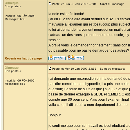
Olmeque
Posté le: Lun 08 Jan 2007 23:06
Sujet du message:
Bon posteur
la note est enfin tombé
Inscrit le: 06 Fév 2005
j ai eu C, c est a dire avant dernier sur 32. Il s es
Messages: 668
mauvaise a l examen qui est beaucoup plus subjectif
je lui ai demandé naivement pourquoi en mail et j a
cadeau, un des rares qu on donne a mon ecole, il y a
session.
Alors je vous le demander honnetement, sans conside
ou passable pour ne pas le demarquer des autres?
Revenir en haut de page
Olmeque
Posté le: Mer 10 Jan 2007 23:36
Sujet du message:
Bon posteur
j ai demandé une recorrection on ma demandé de suivre l
Inscrit le: 06 Fév 2005
pas dire completement hypocrite; il a pris une peti
Messages: 668
question; il a toute de suite dit que j ai eu 25 et qu
passé de dernier exaequo a SEUL PREMIER. C est tres
compte que 30 pour cent. Mais pour l exament final 
voila ce qu il dit a ecrit a mon departement d etude
Bonjour
je confirme que pour son travail ecrit cet etudiant a e