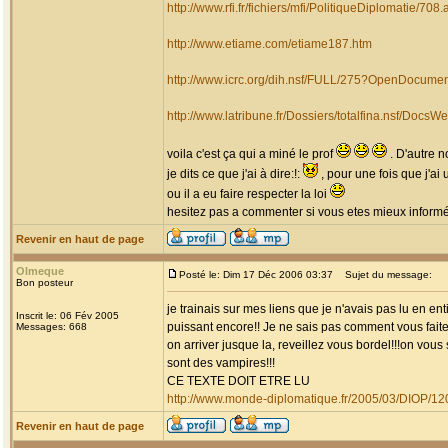
http://www.rfi.fr/fichiers/mfi/PolitiqueDiplomatie/708.
http://www.etiame.com/etiame187.htm
http://www.icrc.org/dih.nsf/FULL/275?OpenDocume
http://www.latribune.fr/Dossiers/totalfina.n
voila c'est ça qui a miné le prof
. D'autre n
je dits ce que j'ai à dire:!:
, pour une fois que j'ai
ou il a eu faire respecter la loi
hesitez pas a commenter si vous etes mieux informé e
Revenir en haut de page
Olmeque
Posté le: Dim 17 Déc 2006 03:37
Sujet du message:
Bon posteur
je trainais sur mes liens que je n'avais pas lu en ent
Inscrit le: 06 Fév 2005
puissant encore!! Je ne sais pas comment vous faite,
Messages: 668
on arriver jusque la, reveillez vous bordel!!!on vous
sont des vampires!!!
CE TEXTE DOIT ETRE LU
http://www.monde-diplomatique.fr/2005/03/DIOP/1
Revenir en haut de page