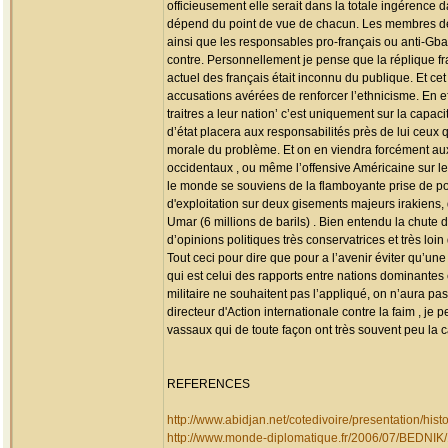
officieusement elle serait dans la totale ingérence da
dépend du point de vue de chacun. Les membres de la
ainsi que les responsables pro-français ou anti-Gba
contre. Personnellement je pense que la réplique f
actuel des français était inconnu du publique. Et ce
accusations avérées de renforcer l’ethnicisme. En eff
traitres a leur nation’ c’est uniquement sur la capaci
d’état placera aux responsabilités près de lui ceu
morale du problème. Et on en viendra forcément aux 
occidentaux , ou même l’offensive Américaine sur le
le monde se souviens de la flamboyante prise de pos
d'exploitation sur deux gisements majeurs irakiens,
Umar (6 millions de barils) . Bien entendu la chute
d’opinions politiques très conservatrices et très loin
Tout ceci pour dire que pour a l’avenir éviter qu’une a
qui est celui des rapports entre nations dominantes 
militaire ne souhaitent pas l’appliqué, on n’aura p
directeur d'Action internationale contre la faim , je
vassaux qui de toute façon ont très souvent peu la c
REFERENCES
http://www.abidjan.net/cotedivoire/presentation/hist
http://www.monde-diplomatique.fr/2006/07/BEDNIK