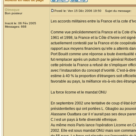
Revenir en haut de page
Olmeque
Posté le: Ven 15 Déc 2006 19:50
Sujet du message:
Bon posteur
Les accords militaires entre la France et la cote d’Iv
Inscrit le: 06 Fév 2005
Messages: 668
Comme vue précédemment la France et la Cote d’ivoir
1961 et 1998, la France et la Côte d’Ivoire ont signé
actuellement contesté par la France et de coopérati
rapport aux moyens financiers qu’elle a atteints da
Port Bouët comme une réponse a toute éventualité d
fut remplacer après un putsch par le général Robert
cette période la France a refusé de s’impliquer offic
avec l’instauration du concept d’ivoirité. C'est-à-dir
estime à 40 % la proportion d'étrangers soit officiel
favorable au pays, la méfiance vis-à-vis des étranger
La force licorne et le mandat ONU
En septembre 2002 une tentative de coup d’état écho
présidentielles qui ont portées L. Gbagbo au pouvo
Alassane Ouattara car il n’aurait pas ses deux par
C.I est un pays à forte diversité ethnique.
Au même mois Paris lance l'opération Licorne en C
2002. Elle est sous mandat ONU mais son command