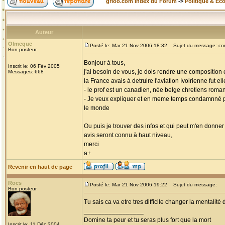
grioo.com Index du Forum
->
Politique & Ec
Auteur
Olmeque
Posté le: Mar 21 Nov 2006 18:32
Sujet du message: compo
Bon posteur
Bonjour à tous,
Inscrit le: 06 Fév 2005
j'ai besoin de vous, je dois rendre une composition en
Messages: 668
la France avais à detruire l'aviation Ivoirienne fut el
- le prof est un canadien, née belge chretiens roman
- Je veux expliquer et en meme temps condamnné par
le monde
Ou puis je trouver des infos et qui peut m'en donner
avis seront connu à haut niveau,
merci
a+
Revenir en haut de page
Rocs
Posté le: Mar 21 Nov 2006 19:22
Sujet du message:
Bon posteur
Tu sais ca va etre tres difficile changer la mental
_________________
Domine ta peur et tu seras plus fort que la mort
Inscrit le: 11 Déc 2004