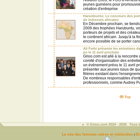
l'éditiion 2009, le PDG d'Airness e
jeunes guinéens pour promouvoir l'e
création d'entreprise
Harunbuntu: Le concours des porte
de richesses africains
En Décembre prochain, se tiendra
2009 des trophées Harubuntu, vi
porteurs de projets et des créateu
le continent africain. Jusqu'à la fi
encore possible de se porter can
Ali Ferhi présente les entretiens d
po le 11 avril prochain
Grioo.com est allé à la rencontre 
comité d'organisation des entreti
un événement prévu le 11 avril pr
présenter aux jeunes issus de qua
filières existant dans l'enseigne
De nombreux responsables d'entr
professionnels, comme Audrey Pul
Top
© Grioo.com 2024 - 2026 Tous d
Le site des femmes noires et métissées
Gr
|