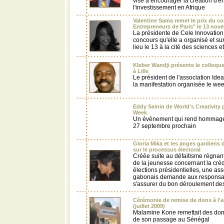
vise à encourager la création d'en
l'investissement en Afrique
Valentine Sama remet le prix du c
Entrepreneurs de Paris" le 13 nov
La présidente de Cele Innovation 
concours qu'elle a organisé et su
lieu le 13 à la cité des sciences et
Kleber Wandji présente le colloqu
à Lille
Le président de l'association Idea
la manifestation organisée le wee
Eddy Seinin de World's Creativity
Week
Un événement qui rend hommage à
27 septembre prochain
Gloria Mika et les anges gardiens 
sur le processus électoral
Créée suite au défaitisme régnant
de la jeunesse concernant la créd
élections présidentielles, une as
gabonais demande aux responsabl
s'assurer du bon déroulement des
Cérémonie de remise de dons à l'
(juillet 2009)
Malamine Kone remettait des dons
de son passage au Sénégal