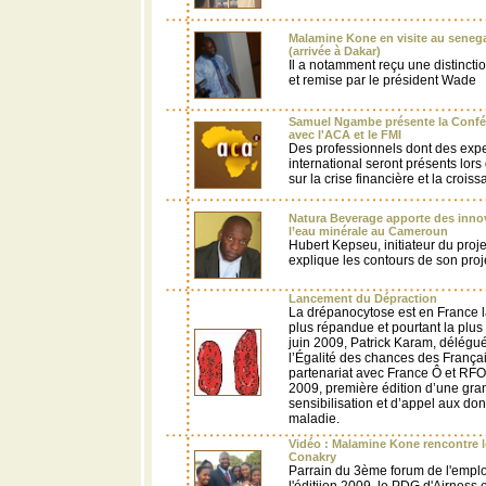
Malamine Kone en visite au senegal
(arrivée à Dakar)
Il a notamment reçu une distinct
et remise par le président Wade
Samuel Ngambe présente la Confére
avec l'ACA et le FMI
Des professionnels dont des expe
international seront présents lors
sur la crise financière et la crois
Natura Beverage apporte des innov
l’eau minérale au Cameroun
Hubert Kepseu, initiateur du proj
explique les contours de son proj
Lancement du Dépraction
La drépanocytose est en France l
plus répandue et pourtant la pl
juin 2009, Patrick Karam, délégué
l’Égalité des chances des França
partenariat avec France Ô et R
2009, première édition d’une gra
sensibilisation et d’appel aux don
maladie.
Vidéo : Malamine Kone rencontre l
Conakry
Parrain du 3ème forum de l'emplo