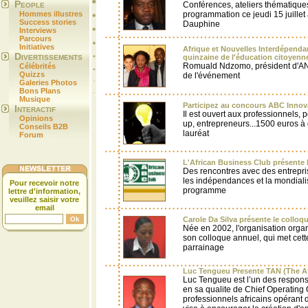
People
Conférences, ateliers thématique
Hommes illustres
programmation ce jeudi 15 juillet à
Success stories
Dauphine
Interviews
Parcours
Initiatives
Afrique et Nouvelles Interdépenda
Divertissements
quinzaine de l'éducation citoyenn
Romuald Ndzomo, président d'ANI
Célébrités
Quizzs
de l'événement
Galeries Photos
Bons Plans
Musique
Participez au concours ABC Innov
Interactif
Il est ouvert aux professionnels, p
Opinions
up, entrepreneurs...1500 euros à
Conseils B2B
lauréat
Forum
L'African Business Club présente le
Des rencontres avec des entrepri
les indépendances et la mondiali
Pour recevoir notre
programme
lettre d'information,
veuillez saisir votre
email
Carole Da Silva présente le colloqu
Née en 2002, l'organisation organ
son colloque annuel, qui met cett
parrainage
Luc Tengueu Presente TAN (The A
Luc Tengueu est l’un des respons
en sa qualite de Chief Operating 
professionnels africains opérant d