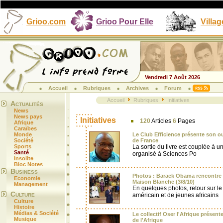
Grioo.com
Grioo Pour Elle
Villag
Vendredi 7 Août 2026
Accueil
Rubriques
Archives
Forum
Accueil
Rubriques
Initiatives
Actualités
News
News pays
Initiatives
120
Articles
6
Pages
Afrique
Caraïbes
Monde
Le Club Efficience présente son ouv
Société
de France
Sports
La sortie du livre est couplée à un
Santé
organisé à Sciences Po
Insolite
Bloc Notes
Business
Photos : Barack Obama rencontre le
Economie
Maison Blanche (3/8/10)
Management
En quelques photos, retour sur le
Culture
américain et de jeunes africains
Culture
Histoire
Médias & Société
Le collectif Oser l'Afrique présent
Musique
de l'Afrique