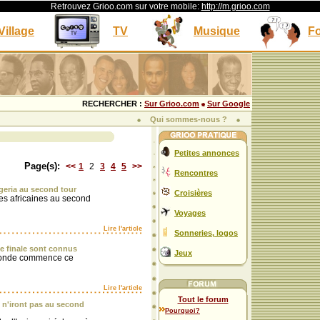
Retrouvez Grioo.com sur votre mobile:
http://m.grioo.com
Village
TV
Musique
F
RECHERCHER :
Sur Grioo.com
Sur Google
Qui sommes-nous ?
Petites annonces
Page(s):
<<
1
2
3
4
5
>>
Rencontres
Nigeria au second tour
Croisières
pes africaines au second
Voyages
Lire l'article
Sonneries, logos
e finale sont connus
Jeux
monde commence ce
Lire l'article
Tout le forum
 n'iront pas au second
Pourquoi?