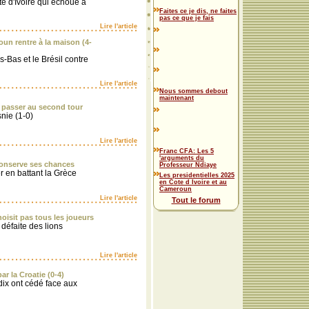
e d'Ivoire qui échoue à
Faites ce je dis, ne faites
pas ce que je fais
Lire l'article
oun rentre à la maison (4-
-Bas et le Brésil contre
Lire l'article
Nous sommes debout
maintenant
 passer au second tour
nie (1-0)
Lire l'article
Franc CFA: Les 5
'arguments du
 conserve ses chances
Professeur Ndiaye
r en battant la Grèce
Les presidentielles 2025
en Cote d Ivoire et au
Cameroun
Lire l'article
Tout le forum
oisit pas tous les joueurs
 défaite des lions
Lire l'article
r la Croatie (0-4)
dix ont cédé face aux