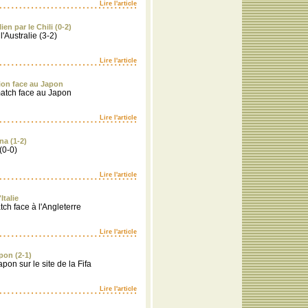
Lire l'article
en par le Chili (0-2)
'Australie (3-2)
Lire l'article
tion face au Japon
match face au Japon
Lire l'article
na (1-2)
(0-0)
Lire l'article
Italie
tch face à l'Angleterre
Lire l'article
pon (2-1)
pon sur le site de la Fifa
Lire l'article