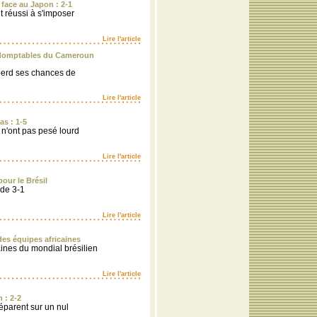
 face au Japon : 2-1
t réussi à s'imposer
Lire l'article
indomptables du Cameroun
perd ses chances de
Lire l'article
as : 1-5
n'ont pas pesé lourd
Lire l'article
our le Brésil
 de 3-1
Lire l'article
es équipes africaines
ines du mondial brésilien
Lire l'article
 : 2-2
éparent sur un nul