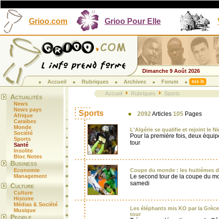
Grioo.com
Grioo Pour Elle
Dimanche 9 Août 2026
Accueil
Rubriques
Archives
Forum
Accueil
Rubriques
Sports
Actualités
News
News pays
Sports
2092
Articles
105
Pages
Afrique
Caraïbes
Monde
L'Algérie se qualifie et rejoint le 
Société
Pour la première fois, deux équi
Sports
tour
Santé
Insolite
Bloc Notes
Business
Economie
Coupe du monde : les huitièmes d
Management
Le second tour de la coupe du 
samedi
Culture
Culture
Histoire
Médias & Société
Les éléphants mis KO par la Grèce
Musique
tour
People