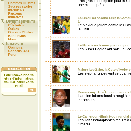
Très grosse déception pour la Côt
Hommes illustres
une minute près
Success stories
Interviews
Parcours
Initiatives
Le Brésil au second tour, le Camer
Divertissements
1)
Le Mexique jouera contre les Pays
Célébrités
Quizzs
le Chili
Galeries Photos
Bons Plans
Musique
Interactif
Le Nigeria en bonne position pour
Opinions
Les Super Eagles ont battu la Bos
Conseils B2B
Forum
Malgré la défaite, la Côte d'Ivoire
Les éléphants peuvent se qualifie
Pour recevoir notre
lettre d'information,
veuillez saisir votre
email
Boumsong : le sélectionneur ne ch
L'ancien international a réagi à la
indomptables
Le Cameroun éliminé du mondial pa
Les lions indomptables réduits à 
Croates