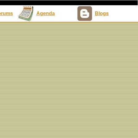
orums
Agenda
Blogs