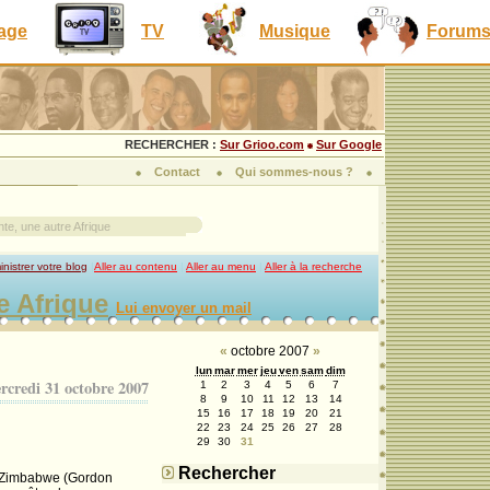
lage
TV
Musique
Forum
RECHERCHER :
Sur Grioo.com
Sur Google
Contact
Qui sommes-nous ?
te, une autre Afrique
nistrer votre blog
|
Aller au contenu
|
Aller au menu
|
Aller à la recherche
e Afrique
Lui envoyer un mail
«
octobre 2007
»
lun
mar
mer
jeu
ven
sam
dim
rcredi 31 octobre 2007
1
2
3
4
5
6
7
8
9
10
11
12
13
14
15
16
17
18
19
20
21
22
23
24
25
26
27
28
29
30
31
Rechercher
au Zimbabwe (Gordon