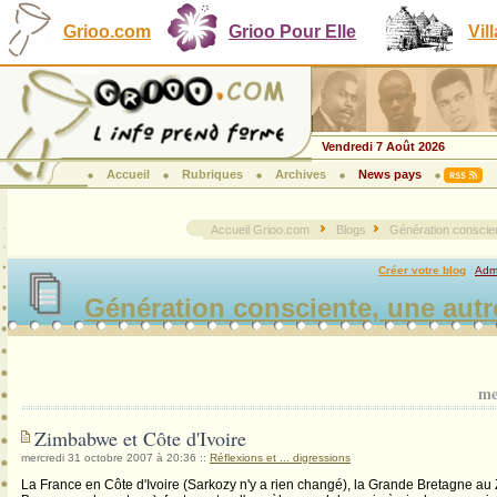
Grioo.com
Grioo Pour Elle
Vil
Vendredi 7 Août 2026
Accueil
Rubriques
Archives
News pays
Accueil Grioo.com
Blogs
Génération conscien
Créer votre blog
|
Admi
Génération consciente, une autr
me
Zimbabwe et Côte d'Ivoire
mercredi 31 octobre 2007 à 20:36
::
Réflexions et ... digressions
La France en Côte d'Ivoire (Sarkozy n'y a rien changé), la Grande Bretagne 