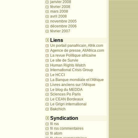
janvier 2008
février 2008
mars 2008
avril 2008
novembre 2005
décembre 2006
février 2007
Liens
Un portail panafricain, Afrik.com
Agence de presse, AllAfrica.com
La revue Politique africaine
Le site de Survie
Human Rights Watch
International Crisis Group
Le HCCI
La Banque mondiale et l'Afrique
Livres anciens sur l'Afrique
Le blog du MEDDA
Sciences Po Paris
Le CEAN Bordeaux
Le Grigri international
Bakchich
Syndication
fil rss
fil rss commentaires
fil atom