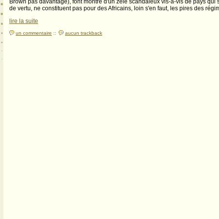
Brown pas davantage), font montre d'un zèle scandaleux vis-à-vis de pays qui
de vertu, ne constituent pas pour des Africains, loin s'en faut, les pires des régi
lire la suite
un commentaire
::
aucun trackback