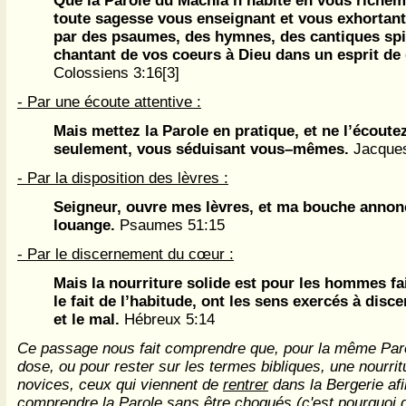
Que la Parole du Machia’h habite en vous richem
toute sagesse vous enseignant et vous exhortant 
par des psaumes, des hymnes, des cantiques spir
chantant de vos coeurs à Dieu dans un esprit de 
Colossiens 3:16[3]
- Par une écoute attentive :
Mais mettez la Parole en pratique, et ne l’écoute
seulement, vous séduisant vous–mêmes.
Jacques
- Par la disposition des lèvres :
Seigneur, ouvre mes lèvres, et ma bouche annon
louange.
Psaumes 51:15
- Par le discernement du cœur :
Mais la nourriture solide est pour les hommes fai
le fait de l’habitude, ont les sens exercés à disce
et le mal.
Hébreux 5:14
Ce passage nous fait comprendre que, pour la même Parol
dose, ou pour rester sur les termes bibliques, une nourrit
novices, ceux qui viennent de
rentrer
dans la Bergerie afi
comprendre la Parole sans être choqués (c'est pourquoi d