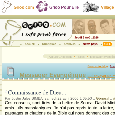
Grioo.com
Grioo Pour Elle
Village
Jeudi 6 Août 2026
Accueil
Rubriques
Archives
News pays
Accueil Grioo.com
Blogs
Messager Evangéli
Créer votre blog
|
Admi
Messager Evangélique
Lui envoyer un m
Connaissance de Dieu...
Par Justin Jules SIMBA, samedi 22 avril 2006 à 05:53
::
Général
::
Ces conseils, sont tirés de la Lettre de Soucat David Mini
amis juifs messianiques. Je n'ai pas repris toute la lettre
passages et citations de la Bible qui nous donnent des co