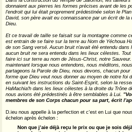
Dans la construction du Temple de Salomon, les tailleurs 
donnaient aux pierres les formes précises avant de les 
l'endroit qui lui était proprement prédestinée selon le Pla
David, son père avait eu connaissance par un écrit de l
Dieu.
Et ce travail de taille se faisait sur la montagne comme ce
est entrain de se faire sur la terre au Nom de Yéchoua H
de son Sang versé. Aucun bruit n'avait été entendu dans
aucun bruit ne sera entendu dans les lieux célestes. Tout s
faire ici sur terre au nom de Jésus-Christ, notre Sauveur. I
maintenant lorsque nous entendons, nous méditons, nous
partageons la Parole de Dieu, nous devons, chacun pour s
forme que Dieu veut nous donner au moyen de notre foi d
en suivant les instructions du Saint-Esprit, selon la res
HaMachia'h dans les lieux célestes à la droite du Trône d
nous avions été prédestinés à être semblables à Lui.
"Vo
membres de son Corps chacun pour sa part, écrit l'ap
D.ieu nous appelle à la perfection et c’est en Lui que nou
échelon après échelon :
Non que j’aie déjà reçu le prix ou que je sois déj