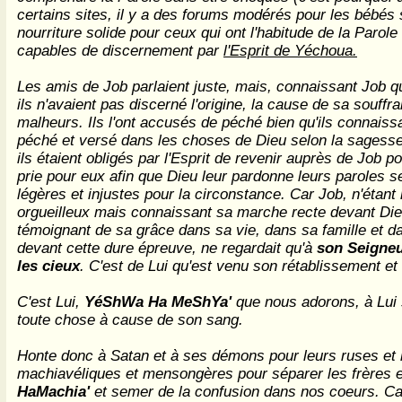
certains sites, il y a des forums modérés pour les bébés s
nourriture solide pour ceux qui ont l'habitude de la Parole 
capables de discernement par
l'Esprit de Yéchoua.
Les amis de Job parlaient juste, mais, connaissant Job qu
ils n'avaient pas discerné l'origine, la cause de sa souffr
malheurs. Ils l'ont accusés de péché bien qu'ils connaiss
péché et versé dans les choses de Dieu selon la sagesse d
ils étaient obligés par l'Esprit de revenir auprès de Job p
prie pour eux afin que Dieu leur pardonne leurs paroles 
légères et injustes pour la circonstance. Car Job, n'étant
orgueilleux mais connaissant sa marche recte devant Die
témoignant de sa grâce dans sa vie, dans sa famille et da
devant cette dure épreuve, ne regardait qu'à
son Seigneu
les cieux
. C'est de Lui qu'est venu son rétablissement et
C'est Lui,
YéShWa Ha MeShYa'
que nous adorons, à Lui s
toute chose à cause de son sang.
Honte donc à Satan et à ses démons pour leurs ruses et l
machiavéliques et mensongères pour séparer les frères e
HaMachia'
et semer de la confusion dans nos coeurs. Car