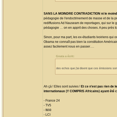
SANS LA MOINDRE CONTRADICTION ni le moindre
pédagogie de l'endoctrinement de masse et de la pr
rediffusions Ad Nauseam de reportages, qui sur le g
pédagogie … on en apprit des choses. A peu près tout
Sinon, pour ma part, les ex-étudiants Ivoiriens qui 
Obama ne connaît pas bien la constitution Américai
assez facilement nous en passer….
Gnata a écrit:
des echos que j'ai disent que ces émissions sont
Ah çà ! Elles sont suivies !
Et ce n'est pas rien de
internationaux (Y COMPRIS Africains) ayant été 
- France 24
- TV5
- Itélé
- LCI