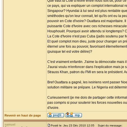
Que vaut la Côte d'ivoire entre nous soit dit, pou
ce pays, qui va expliquer un complot international r
Singapour? Hyundai à lui seul est plus rentable que 
sméthodes qu'on leur connait, tel qu'ils ont eu la 
pouvoir en Cote d'ivoire? Ouattara est majoritaire. Il
puissante Cote d'Ivoire avec ces richesses miracule
Houphouët. Pourquoi avoir attendu si longtemps? C'e
La Cote d'Ivoire n'est pas Cuba (jadis soutenu par 
Et quel complot mon dieu, juste pour changer un pré
éternel une fois au pouvoir, favorisant éternelleme
(puisque tel est votre délire)?
C'est vraiment enfantin. J'aime la démocratie mais i
J'aurai voulu m'enfoncer dans l'explication mais je
Strauss Khan, patron du FMI en sera le président. Au
Bref Ouattara a gagné, les ivoiriens vont passer Noe
solution militaire se prépare. Le Nigeria est déte
Curieusement (je me dois de partager cette informatio
pas compris si pour soutenir les forces nouvelles o
d'ivoire.
Revenir en haut de page
samuel
Posté le: Jeu 23 Déc 2010 12:05
Sujet du message: