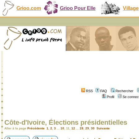
Grioo.com
Grioo Pour Elle
Village
RSS
FAQ
Rechercher
Profil
Se connect
Côte-d'Ivoire, Élections présidentielles
Aller à la page
Précédente
1
,
2
,
3
...
10
,
11
,
12
...
28
,
29
,
30
Suivante