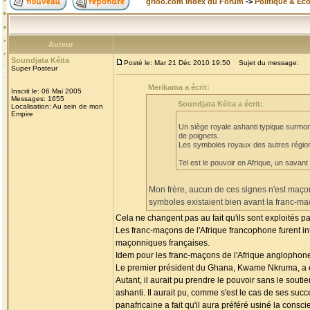
grioo.com Index du Forum
->
Politique & Ec
Auteur
Soundjata Kéita
Posté le: Mar 21 Déc 2010 19:50
Sujet du message:
Super Posteur
Merikama a écrit:
Inscrit le: 06 Mai 2005
Messages: 1655
Soundjata Kéita a écrit:
Localisation: Au sein de mon
Empire
Un siège royale ashanti typique surmo
de poignets.
Les symboles royaux des autres régions
Tel est le pouvoir en Afrique, un savant
Mon frère, aucun de ces signes n'est maç
symboles existaient bien avant la franc-ma
Cela ne changent pas au fait qu'ils sont exploités pa
Les franc-maçons de l'Afrique francophone furent in
maçonniques françaises.
Idem pour les franc-maçons de l'Afrique anglophone,
Le premier président du Ghana, Kwame Nkruma, a ex
Autant, il aurait pu prendre le pouvoir sans le soutien
ashanti. Il aurait pu, comme s'est le cas de ses suc
panafricaine a fait qu'il aura préféré usiné la cons