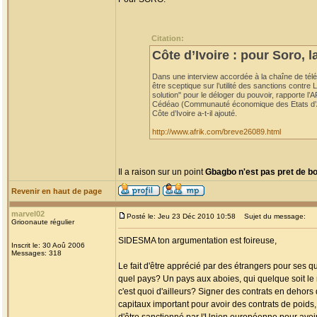
Citation:
Côte d’Ivoire : pour Soro, 
Dans une interview accordée à la chaîne de télé
être sceptique sur l’utilité des sanctions contre 
solution" pour le déloger du pouvoir, rapporte l’
Cédéao (Communauté économique des Etats d’Afriqu
Côte d’Ivoire a-t-il ajouté.
http://www.afrik.com/breve26089.html
Il a raison sur un point
Gbagbo n'est pas pret de b
Revenir en haut de page
marvel02
Posté le: Jeu 23 Déc 2010 10:58
Sujet du message:
Grioonaute régulier
SIDESMA ton argumentation est foireuse,
Inscrit le: 30 Aoû 2006
Messages: 318
Le fait d'être apprécié par des étrangers pour ses q
quel pays? Un pays aux aboies, qui quelque soit le 
c'est quoi d'ailleurs? Signer des contrats en dehors d
capitaux important pour avoir des contrats de poids, 