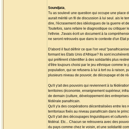
Soundjata
,
Tu as soulevé une question qui occupe une place de c
aurait mérité un fil de discussion à lui seul. ais le te
dire, l'écrasement des idéologues de la guerre et de 
Toutefois, sans refaire le diagnostique ou critiquer 
l'ethnie. J'avais écrit un document à la compréhensio
ne seront retrouvés que dans le contexte d'un Etat p
D'abord il faut définir ce que l'on veut "panafricanis
formant les Etats Unis d'Afrique? Ils sont incohéren
qui préfèrent s'identifier à des solidarités plus restr
d'être toujours choisi par le jeu ethnique comme le
population, qui se refusera à lui à tort ou à raison, p
plusieurs niveau de pouvoir, de découpage et de réali
Qu'il y'ait des pouvoirs qui reviennent à la fédérati
territoires (économie, enseignement supérieur, infras
de demain (culture, développement des entreprises, c
fédérale panafricain.
Qu'il y'a des coopérations décentralisées entre les 
territoriaux fixés au niveau panafricain dans le prin
Qu'il y'ait des découpages linguistiques et culturels
fédéral. Etc... Chacun se retrouvera avec des pouvoi
du pays comme chez le voisin, et une solidarité comp