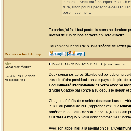
le moment venu voilà pourquoi je tiens à ce
faire, sinon pour la pédagogie de la RTI e
besoin que moi ...
Tu parles,j'ai failli tout perdre la semaine dernièr
niveau de l'un de nos servers en Cote d'Ivoire'
.
J'ai compris une fois de plus la
'théorie de l'effet pa
Revenir en haut de page
Alex
Posté le: Mer 22 Déc 2010 11:54
Sujet du message:
Grioonaute régulier
Deux semaines après Gbagbo est bel et bien président 
Inscrit le: 05 Aoû 2005
très loin d'etre président dans ce pays et le pire de t
Messages: 466
Communauté Internationale
et
Sorro avec sa men
d'Ivoire,Gbagbo par contre a su depuis le départ et c
Gbagbo a été élu de manière douteuse tous les Afr
la RTI au journal de 20H,j'apprends ceci :
'Le Minist
américain'
.Au cours de son interview ,l'americain pré
Ouattara est quoi ?
.Voilà donc comment les Occide
Avec son appel hier à la médiation de la
'Communau