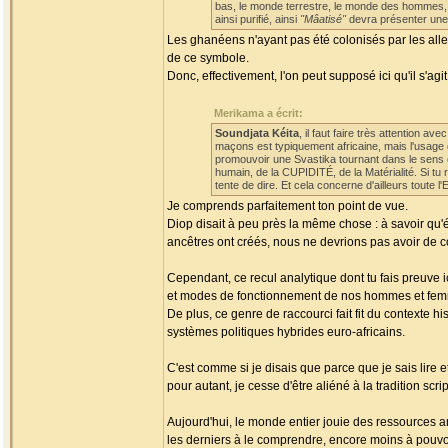
bas, le monde terrestre, le monde des hommes, d
ainsi purifié, ainsi
"Mâatisé"
devra présenter une S
Les ghanéens n'ayant pas été colonisés par les alle
de ce symbole.
Donc, effectivement, l'on peut supposé ici qu'il s'agi
Merikama a écrit:
Soundjata Kéita
, il faut faire très attention 
maçons est typiquement africaine, mais l'usage q
promouvoir une Svastika tournant dans le sens co
humain, de la CUPIDITÉ, de la Matérialité. Si tu
tente de dire. Et cela concerne d'ailleurs toute 
Je comprends parfaitement ton point de vue.
Diop disait à peu près la même chose : à savoir qu
ancêtres ont créés, nous ne devrions pas avoir de 
Cependant, ce recul analytique dont tu fais preuve i
et modes de fonctionnement de nos hommes et femm
De plus, ce genre de raccourci fait fit du contexte 
systèmes politiques hybrides euro-africains.
C'est comme si je disais que parce que je sais lire e
pour autant, je cesse d'être aliéné à la tradition scri
Aujourd'hui, le monde entier jouie des ressources an
les derniers à le comprendre, encore moins à pouvoi