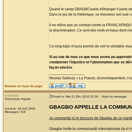
Quand le camp GBAGBO parle d'étranger il parle des 
Dans le jeu de la rhétorique, ce monsieur est rusé
Il ne mêne pas un combat contre la FRANCAFRIQUE, pi
la discrimination. Ce sont des mots et maux dont no
Ce long topic m'aura permis de voir le véritable v
Si au vue de tous ce que nous avons pu apprendr
condamner l'injustice et l'abomination que se dé
façon sincère
.
_________________
Nicolas Sarkozy « La France, économiquement, n’a pa
Revenir en haut de page
marvel02
Posté le: Mar 21 Déc 2010 22:59
Sujet du message:
Grioonaute régulier
GBAGBO APPELLE LA COMMUNA
Inscrit le: 30 Aoû 2006
Messages: 318
Je commente ici le discours de Gbagbo de ce mardi
Gbagbo invite la communauté internationale (la si méc