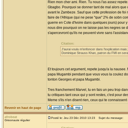
Rien mon cher ami. Rien. Tu nous l'as assez repete.
Gbagbo. Pourquoi se donner tant de mal alors que ce
avant le Zambeze. Sauf que cette profession de foi n
faire de l'Afrique (qui ne pese ''que'' 2% de sobn 
guerre en Cote d'Ivoire dans quelques jours) pour y
nous dire pourquoi on ne laisse pas les negres se d
s'apercevront qu'ils ne peuvent vivre sans l'assista
Citation:
J'aurai voulu m'enfoncer dans l'explication mai
Dominique Strauss Khan, patron du FMI en sera 
Et toujours cet argument, repete jusqu'a la nausee. 
papa Mugambi pendant que vous vous la coulez douc
tonton Georges et papa Mugambi.
Tres franchement Marvel, tu en fais un peu trop dans l
tu critiques tant ceux qui y sont restes, c'est pour 
Meme s'ils n'en disent rien, ceux qui te connaisse
Revenir en haut de page
afrobeat
Posté le: Jeu 23 Déc 2010 13:23
Sujet du message:
Grioonaute régulier