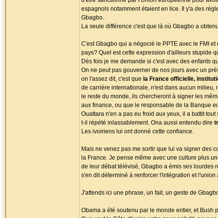
d'être sanctionné par l'Union européenne pour avoir
espagnols notamment étaient en lice. Il y'a des règl
Gbagbo.
La seule différence c'est que là où Gbagbo a obtenu 
C'est Gbagbo qui a négocié le PPTE avec le FMI et n
pays? Quel est cette expression d'ailleurs stupide 
Dès fois je me demande si c'est avec des enfants qu
On ne peut pas gouverner de nos jours avec un prési
on l'assez dit, c'est que
la France officielle, institu
de carrière internationale, n'est dans aucun milieu, m
le reste du monde, ils chercheront à signer les même
aux finance, ou que le responsable de la Banque eur
Ouattara n'en a pas eu froid aux yeux, il a battit to
t-il répété inlassablement. Ona aussi entendu dire
t
Les ivoiriens lui ont donné cette confiance.
Mais ne venez pas me sortir que lui va signer des c
la France. Je pense même avec une culture plus univ
de leur débat télévisé, Gbagbo a émis ses lourdes re
s'en dit déterminé à renforcer l'intégration et l'uni
J'attends ici une phrase, un fait, un geste de Gbagbo
Obama a été soutenu par le monde entier, et Bush p