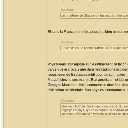
Citation:
Le problème de Gbagbo on l'assez dit, c'est que la 
Et sans la France rien n'est possible, bien evidemm
Citation:
Ce n'est pas un homme raffiné, ni de bonne compag
Voyez-vous, tout repose sur le raffinement, la facon de
parce que je croyais que dans les traditions occiden
repas leger de fin d'apres-midi pour personnalites im
Marvel) chez le secretaire d'Etat americain, et tutti
Georges Marchais...Voila comment se decide le destin 
civilisation occidentale. Son pays est condamne a 
Citation:
Que vaut la Côte d'ivoire entre nous soit dit, 
regorge ce pays, qui va expliquer un complot inte
ou encore Singapour? Hyundai à lui seul est plus 