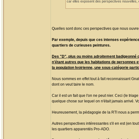
car elles exposent des perspectives nouvelles, e
Quelles sont donc ces perspectives que nous ouvre
Par exemple, depuis que ces intenses expérience
quartiers de curieuses peintures.
Des "D", plus ou moins adroitement badigeonné qu
n'étant autres que les habitations de personnes e
la population Ivoirienne, une sous-catégorie partic
Nous sommes en effet tout à fait reconnaissant Gnat
dont on veut taire le nom.
Car il est un fait que l'on ne peut nier. Ceci (le tri
quelque chose sur lequel on n'était jamais arrivé. V
Heureusement, la pédagogie de la RTI nous a permi
Autres perspectives intéressantes s'il en est (en tou
les quartiers apparentés Pro-ADO.