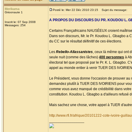
Merikama
Posté le: Mer 22 Déc 2010 23:15
Sujet du message:
Grioonaute 1
A PROPOS DU DISCOURS DU PR. KOUDOU L. 
Inscrit le: 07 Sep 2008
Messages: 254
Certains Françafricains NAUSÉEUX croient maîtriser
Dans son discours, Mr. le Pr. Koudou L. Gbagbo a
du CC sur le résultat définitif de ces élections.
Les
Rebello-Allassanistes
, ceux là même qui ont d
seule nuit (comme des lâches)
400 personnes
à Abi
électoral tel que proposé par le Pr. K. L. Gbagbo. C'
appel au monde entier à venir TUER DES IVOIRIENS 
Le Président, vous donne l'occasion de prouver 
demandez plutôt à TUER DES IVOIRIENS pour vous per
comme vous avez manqué de crédibilité dans votre te
constitution. Koudou L. Gbagbo a d'ailleurs refusé d
Mais sachez une chose, votre appel à TUER d'autres
http://www.rfi.fr/afrique/20101222-cote-ivoire-guill
_________________