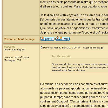
Il existe des petits penseurs de bistro qui se mett
d’ailleurs à leurs oreilles. Mais regardez donc votr
Je le disais en 2004 et j’étais un des rares sur le con
j’ai compris par ces atermoiements que la France eff
antidémocrates et assasins. Voilà où nous en somme
Quel sera l’objet de ces négociations ? Confirmer 
Je prie le ciel que personne ne l’écoute et qu’il soi
Revenir en haut de page
marvel02
Posté le: Mer 22 Déc 2010 00:44
Sujet du message:
Grioonaute régulier
Teo Van a écrit:
Inscrit le: 30 Aoû 2006
Messages: 318
Si au vue de tous ce que nous avons pu app
condamner l'injustice et l'abomination que 
entendre de façon sincère
.
Ca fait mal en effet de voir des panafricains et autr
alors qu'ils ne peuvent apporter aucun élément de 
nous se disent panafricains parce qu'ils ont trouvé 
plupart du temps) sans réaliser qu'ils parlent d'être
soutiennent Gbagbo!!! C'est ahurissant. Mais si c
Diop nous avait laissé un diamant entre les mains, m