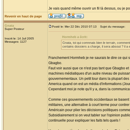
Je vais quand même ouvrir un fil là dessus, ou je p
Revenir en haut de page
Gnata
Posté le: Mer 22 Déc 2010 07:13
Sujet du message:
Super Posteur
Hormheb a écrit:
Inscrit le: 14 Juil 2005
Messages: 1127
Gnata, toi qui comnnais bien le terrain, comment
certains dossiers a charge, il sera absout ? il 
Franchement Hormheb je ne saurais te dire ce qui se
Gbagbo.
Faut voir aussi que ce n'est pas tant que Gbagbo et
machines médiatiques d'un autre niveau de puissan
gouvernementaux. Un petit tour dans la plupart des 
America quand on est un média d'informations (Jou
Cependant moi je note qu'il y a, dans la communica
Comme ces gouvernements occidentaux se basent sur 
militaires, une alternative à court terme pour contre
Américain pour plier les décisions politiques comme
Subsidiairement si on veut tabler sur l'opinion pub
continuelle pour expliquer les faits tels quels !