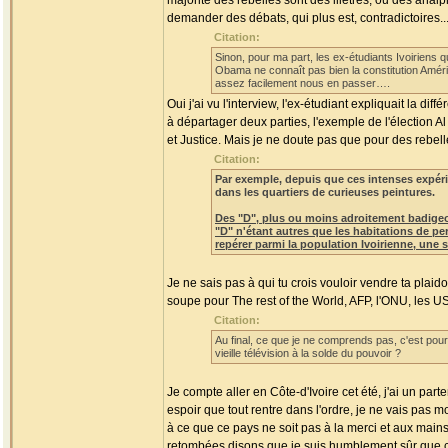
majorité des rebelles sont des illétrés, ou des analp
demander des débats, qui plus est, contradictoires..
Citation:
Sinon, pour ma part, les ex-étudiants Ivoiriens 
Obama ne connaît pas bien la constitution Amér
assez facilement nous en passer….
Oui j'ai vu l'interview, l'ex-étudiant expliquait la di
à départager deux parties, l'exemple de l'élection Al
et Justice. Mais je ne doute pas que pour des rebell
Citation:
Par exemple, depuis que ces intenses expér
dans les quartiers de curieuses peintures.
Des "D", plus ou moins adroitement badigeon
"D" n'étant autres que les habitations de pe
repérer parmi la population Ivoirienne, une s
Je ne sais pas à qui tu crois vouloir vendre ta plaid
soupe pour The rest of the World, AFP, l'ONU, les 
Citation:
Au final, ce que je ne comprends pas, c'est pour
vieille télévision à la solde du pouvoir ?
Je compte aller en Côte-d'Ivoire cet été, j'ai un par
espoir que tout rentre dans l'ordre, je ne vais pas 
à ce que ce pays ne soit pas à la merci et aux mains
retombées disons que je suis humblement sûr que ceu