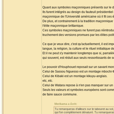
Quant aux symboles maçonniques présents sur le doss
Ils furent intégrés au design du fauteuil présidenti
maçonnique de l'Université américaine où il fit ces 
De plus, et contrairement à la tradition maçonnique 
l'élite maçonnique brittanique.
Ces symboles maçonniques ne furent pas réintroduit e
truchement des versions promues par les élites pol
Ce que je veux dire, c'est qu'actuellement, il est im
langue, la religion, la culture et le rituel initiatique
Et il ne peut s'y maintenir longtemps que si, parralèlem
qui souvent, est réduit aux seuls ressortissants d
Le pouvoir d'Houphouet reposait sur un savant mon
Celui de Sassou Nguesso est un montage mbochi-f
Celui de Kibaki est un montage kikuyu-anglais.
etc, etc.
Celui de Watara repose à n'en pas manquer sur un
Seuls les valeurs et symboles européens sont commu
de faire sauce commune.
Merikama a écrit:
Tu remarqueras d'ailleurs sur le tabouret au so
qui l'on complètement dénaturé. Tu remarquera