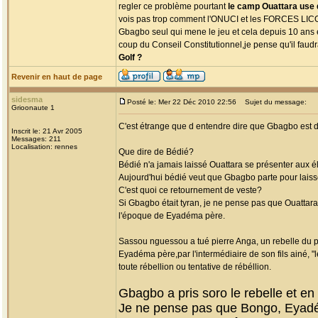
regler ce problème pourtant
le camp Ouattara use d
vois pas trop comment l'ONUCI et les FORCES LICOR
Gbagbo seul qui mene le jeu et cela depuis 10 ans e
coup du Conseil Constitutionnel,je pense qu'il fau
Golf ?
Revenir en haut de page
sidesma
Posté le: Mer 22 Déc 2010 22:56
Sujet du message:
Grioonaute 1
C'est étrange que d entendre dire que Gbagbo est di
Inscrit le: 21 Avr 2005
Messages: 211
Localisation: rennes
Que dire de Bédié?
Bédié n'a jamais laissé Ouattara se présenter aux é
Aujourd'hui bédié veut que Gbagbo parte pour laiss
C'est quoi ce retournement de veste?
Si Gbagbo était tyran, je ne pense pas que Ouattara 
l'époque de Eyadéma père.
Sassou nguessou a tué pierre Anga, un rebelle du p
Eyadéma père,par l'intermédiaire de son fils ainé, "l
toute rébellion ou tentative de rébéllion.
Gbagbo a pris soro le rebelle et en 
Je ne pense pas que Bongo, Eyadé