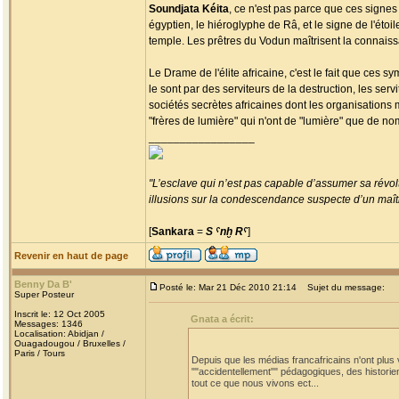
Soundjata Kéita
, ce n'est pas parce que ces signe
égyptien, le hiéroglyphe de Râ, et le signe de l'étoi
temple. Les prêtres du Vodun maîtrisent la connai
Le Drame de l'élite africaine, c'est le fait que ces 
le sont par des serviteurs de la destruction, les ser
sociétés secrètes africaines dont les organisation
"frères de lumière" qui n'ont de "lumière" que de no
_________________
"L’esclave qui n’est pas capable d’assumer sa révolt
illusions sur la condescendance suspecte d’un maître
[
Sankara
=
S ˁnḫ Rˁ
]
Revenir en haut de page
Benny Da B'
Posté le: Mar 21 Déc 2010 21:14
Sujet du message:
Super Posteur
Inscrit le: 12 Oct 2005
Gnata a écrit:
Messages: 1346
Localisation: Abidjan /
Ouagadougou / Bruxelles /
Paris / Tours
Depuis que les médias francafricains n'ont plus v
""accidentellement"" pédagogiques, des historien
tout ce que nous vivons ect...