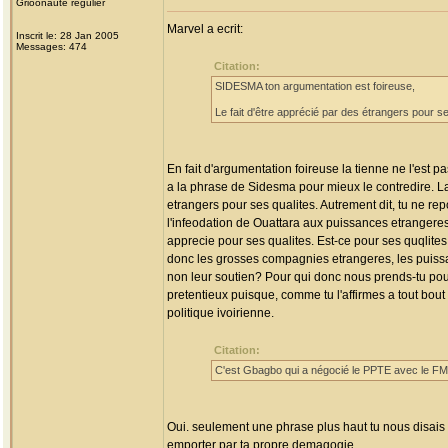
Grioonaute régulier
Marvel a ecrit:
Inscrit le: 28 Jan 2005
Messages: 474
Citation:
SIDESMA ton argumentation est foireuse,
Le fait d'être apprécié par des étrangers pour se
En fait d'argumentation foireuse la tienne ne l'est 
a la phrase de Sidesma pour mieux le contredire. La
etrangers pour ses qualites. Autrement dit, tu ne r
l'infeodation de Ouattara aux puissances etrangeres 
apprecie pour ses qualites. Est-ce pour ses quqlites 
donc les grosses compagnies etrangeres, les puissan
non leur soutien? Pour qui donc nous prends-tu pour 
pretentieux puisque, comme tu l'affirmes a tout bou
politique ivoirienne.
Citation:
C'est Gbagbo qui a négocié le PPTE avec le FMI e
Oui. seulement une phrase plus haut tu nous disais 
emporter par ta propre demagogie.