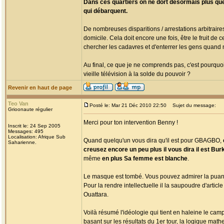
Dans ces quartiers on ne dort désormais plus que d'
qui débarquent.
De nombreuses disparitions / arrestations arbitrair
domicile. Cela doit encore une fois, être le fruit de
chercher les cadavres et d'enterrer les gens qua
Au final, ce que je ne comprends pas, c'est pourquoi
vieille télévision à la solde du pouvoir ?
Revenir en haut de page
Teo Van
Posté le: Mar 21 Déc 2010 22:50
Sujet du message:
Grioonaute régulier
Merci pour ton intervention Benny !
Inscrit le: 24 Sep 2005
Messages: 495
Localisation: Afrique Sub
Quand quelqu'un vous dira qu'il est pour GBAGBO,
Saharienne.
creusez encore un peu plus il vous dira il est Bu
même
en plus Sa femme est blanche
.
Le masque est tombé. Vous pouvez admirer la puant
Pour la rendre intellectuelle il la saupoudre d'articl
Ouattara.
Voilà résumé l'idéologie qui tient en haleine le cam
basant sur les résultats du 1er tour, la logique mat