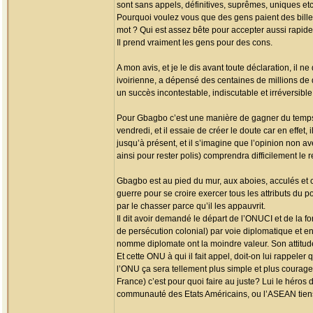
sont sans appels, définitives, suprêmes, uniques etc
Pourquoi voulez vous que des gens paient des billets 
mot ? Qui est assez bête pour accepter aussi rapi
Il prend vraiment les gens pour des cons.
A mon avis, et je le dis avant toute déclaration, il
ivoirienne, a dépensé des centaines de millions de d
un succès incontestable, indiscutable et irréversible. 
Pour Gbagbo c’est une manière de gagner du temps 
vendredi, et il essaie de créer le doute car en effet,
jusqu’à présent, et il s’imagine que l’opinion non a
ainsi pour rester polis) comprendra difficilement le 
Gbagbo est au pied du mur, aux aboies, acculés et cec
guerre pour se croire exercer tous les attributs du po
par le chasser parce qu’il les appauvrit.
Il dit avoir demandé le départ de l’ONUCI et de la fo
de persécution colonial) par voie diplomatique et en
nomme diplomate ont la moindre valeur. Son attitude
Et cette ONU à qui il fait appel, doit-on lui rappeler 
l’ONU ça sera tellement plus simple et plus courageu
France) c’est pour quoi faire au juste? Lui le héros 
communauté des Etats Américains, ou l’ASEAN tien