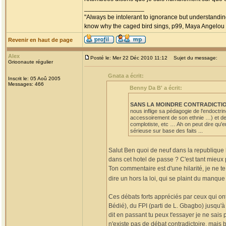
_________________
"Always be intolerant to ignorance but understanding
know why the caged bird sings, p99, Maya Angelou
Revenir en haut de page
Alex
Posté le: Mer 22 Déc 2010 11:12
Sujet du message:
Grioonaute régulier
Gnata a écrit:
Inscrit le: 05 Aoû 2005
Messages: 466
Benny Da B' a écrit:
SANS LA MOINDRE CONTRADICTION n
nous inflige sa pédagogie de l'endoctr
accessoirement de son ethnie …) et de 
complotiste, etc … Ah on peut dire qu'
sérieuse sur base des faits ...
Salut Ben quoi de neuf dans la republique
dans cet hotel de passe ? C'est tant mieux 
Ton commentaire est d'une hilarité, je ne te 
dire un hors la loi, qui se plaint du manque
Ces débats forts appréciés par ceux qui ont
Bédié), du FPI (parti de L. Gbagbo) jusqu'à l
dit en passant tu peux t'essayer je ne sais 
n'existe pas de débat contradictoire, mais 