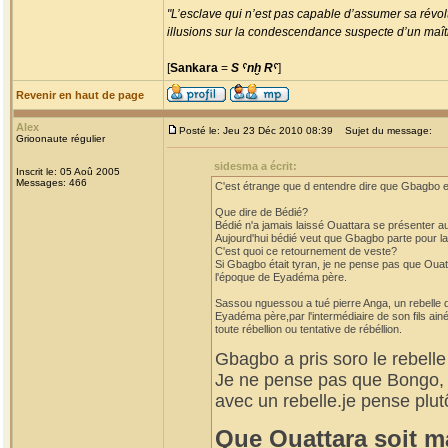
"L’esclave qui n’est pas capable d’assumer sa révolt
illusions sur la condescendance suspecte d’un maître
[
Sankara
=
S ˁnḫ Rˁ
]
Revenir en haut de page
Alex
Posté le: Jeu 23 Déc 2010 08:39
Sujet du message:
Grioonaute régulier
sidesma a écrit:
Inscrit le: 05 Aoû 2005
Messages: 466
C'est étrange que d entendre dire que Gbagbo es
Que dire de Bédié?
Bédié n'a jamais laissé Ouattara se présenter au
Aujourd'hui bédié veut que Gbagbo parte pour la
C'est quoi ce retournement de veste?
Si Gbagbo était tyran, je ne pense pas que Ouatt
l'époque de Eyadéma père.
Sassou nguessou a tué pierre Anga, un rebelle d
Eyadéma père,par l'intermédiaire de son fils ainé,
toute rébellion ou tentative de rébéllion.
Gbagbo a pris soro le rebelle 
Je ne pense pas que Bongo,
avec un rebelle.je pense plutôt
Que Ouattara soit ma