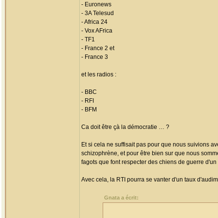
- Euronews
- 3A Telesud
- Africa 24
- Vox AFrica
- TF1
- France 2 et
- France 3
et les radios :
- BBC
- RFI
- BFM
Ca doit être çà la démocratie … ?
Et si cela ne suffisait pas pour que nous suivions
schizophrène, et pour être bien sur que nous sommes
fagots que font respecter des chiens de guerre d'un
Avec cela, la RTI pourra se vanter d'un taux d'aud
Gnata a écrit: