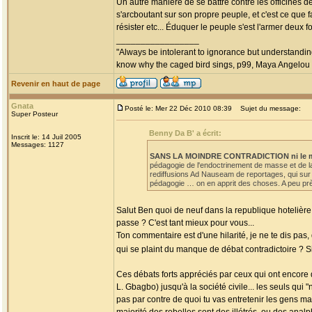
Un autre manière de se battre contre les officines d
s'arcboutant sur son propre peuple, et c'est ce que f
résister etc... Éduquer le peuple s'est l'armer deux fois
_________________
"Always be intolerant to ignorance but understanding
know why the caged bird sings, p99, Maya Angelou
Revenir en haut de page
Gnata
Posté le: Mer 22 Déc 2010 08:39
Sujet du message:
Super Posteur
Benny Da B' a écrit:
Inscrit le: 14 Juil 2005
Messages: 1127
SANS LA MOINDRE CONTRADICTION ni le moi
pédagogie de l'endoctrinement de masse et de l
rediffusions Ad Nauseam de reportages, qui sur 
pédagogie … on en apprit des choses. A peu près 
Salut Ben quoi de neuf dans la republique hotelièr
passe ? C'est tant mieux pour vous...
Ton commentaire est d'une hilarité, je ne te dis pas, 
qui se plaint du manque de débat contradictoire ? Si
Ces débats forts appréciés par ceux qui ont encore d
L. Gbagbo) jusqu'à la société civile... les seuls qui 
pas par contre de quoi tu vas entretenir les gens ma