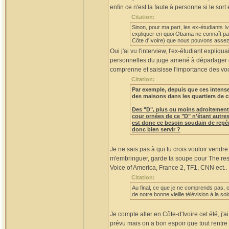
enfin ce n'est la faute à personne si le sor
Citation:
Sinon, pour ma part, les ex-étudiants I
expliquer en quoi Obama ne connaît pas
Côte d'Ivoire) que nous pouvons asse
Oui j'ai vu l'interview, l'ex-étudiant expliqua
personnelles du juge amené à départager deux
comprenne et saisisse l'importance des voca
Citation:
Par exemple, depuis que ces intens
des maisons dans les quartiers de c
Des "D", plus ou moins adroitement 
cour ornées de ce "D" n'étant autres
est donc ce besoin soudain de repére
donc bien servir ?
Je ne sais pas à qui tu crois vouloir vendre
m'embringuer, garde ta soupe pour The res
Voice of America, France 2, TF1, CNN ect.. 
Citation:
Au final, ce que je ne comprends pas, c
de notre bonne vieille télévision à la so
Je compte aller en Côte-d'Ivoire cet été, j'
prévu mais on a bon espoir que tout rentre 