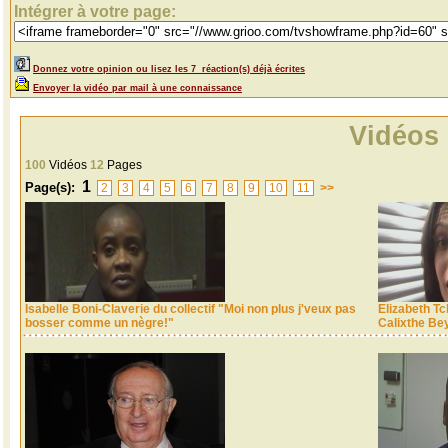
Intégrer à votre page:
Donnez votre opinion ou lisez les 7 réaction(s) déjà écrites
Envoyer la vidéo par mail à une connaissance
Vidéos
100
Vidéos
12
Pages
1
Page(s):
2
3
4
5
6
7
8
9
10
11
>>
Isabelle Boni-Claverie du collectif "Moi non plus j'veux pas
Elizabeth Tc
bosser comme un nègre!"
Calixthe Be