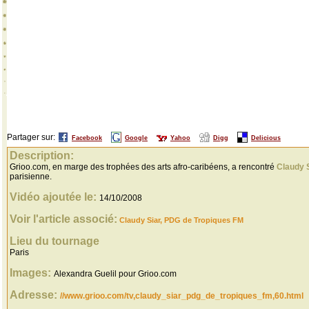
Partager sur:
Facebook
Google
Yahoo
Digg
Delicious
Description:
Grioo.com, en marge des trophées des arts afro-caribéens, a rencontré
Claudy 
parisienne.
Vidéo ajoutée le:
14/10/2008
Voir l'article associé:
Claudy Siar, PDG de Tropiques FM
Lieu du tournage
Paris
Images:
Alexandra Guelil pour Grioo.com
Adresse:
//www.grioo.com/tv,claudy_siar_pdg_de_tropiques_fm,60.html