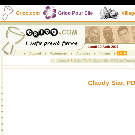
Grioo.com
Grioo Pour Elle
Villag
Lundi 10 Août 2026
Accueil
Rubriques
Archives
Forum
Accueil
Grioo TV
Claudy Siar, PDG de Tropiq
P
Claudy Siar, P