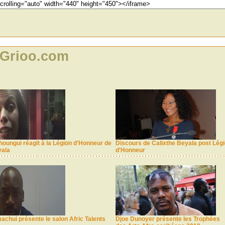
 Grioo.com
houngui réagit à la Légion d'Honneur de
Discours de Calixthe Beyala post Lég
yala
d'Honneur
chui présente le salon Afric Talents
Djoe Dunoyer présente les Trophées