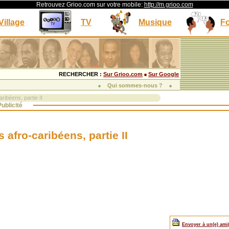
Retrouvez Grioo.com sur votre mobile:
http://m.grioo.com
Village
TV
Musique
F
RECHERCHER :
Sur Grioo.com
Sur Google
Qui sommes-nous ?
ribéens, partie II
ublicité
 afro-caribéens, partie II
Envoyer à un(e) ami(