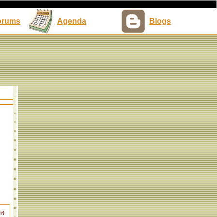
orums
Agenda
Blogs
e)