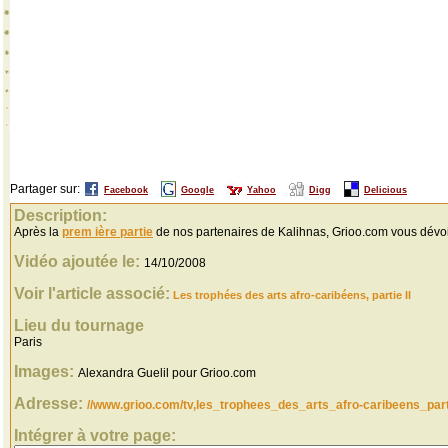
Partager sur:
Facebook
Google
Yahoo
Digg
Delicious
Description:
Après la
prem ière partie
de nos partenaires de Kalihnas, Grioo.com vous dévoi
Vidéo ajoutée le:
14/10/2008
Voir l'article associé:
Les trophées des arts afro-caribéens, partie II
Lieu du tournage
Paris
Images:
Alexandra Guelil pour Grioo.com
Adresse:
//www.grioo.com/tv,les_trophees_des_arts_afro-caribeens_parti
Intégrer à votre page: