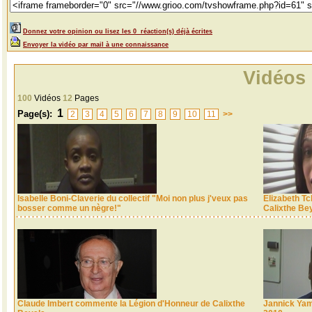
Donnez votre opinion ou lisez les 0 réaction(s) déjà écrites
Envoyer la vidéo par mail à une connaissance
Vidéos
100
Vidéos
12
Pages
1
Page(s):
2
3
4
5
6
7
8
9
10
11
>>
Isabelle Boni-Claverie du collectif "Moi non plus j'veux pas
Elizabeth Tc
bosser comme un nègre!"
Calixthe Be
Claude Imbert commente la Légion d'Honneur de Calixthe
Jannick Yama