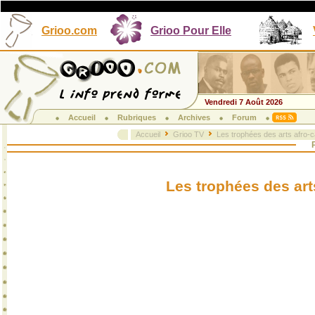
Grioo.com
Grioo Pour Elle
Vendredi 7 Août 2026
Accueil
Rubriques
Archives
Forum
Accueil
Grioo TV
Les trophées des arts afro-ca
P
Les trophées des arts