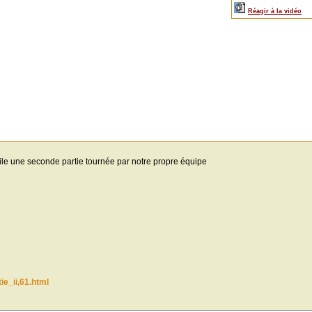
Réagir à la vidéo
le une seconde partie tournée par notre propre équipe
e_ii,61.html