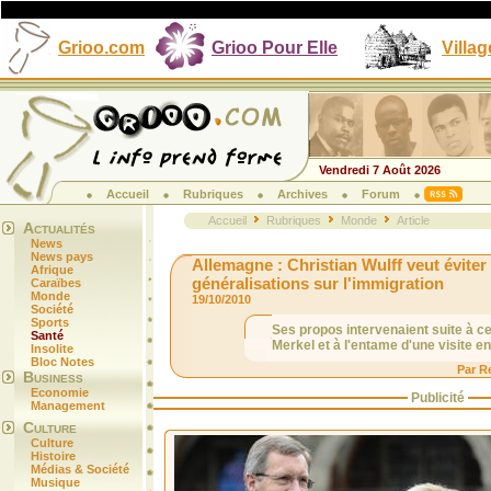
Grioo.com
Grioo Pour Elle
Villag
Vendredi 7 Août 2026
Accueil
Rubriques
Archives
Forum
Accueil
Rubriques
Monde
Article
Actualités
News
News pays
Allemagne : Christian Wulff veut éviter 
Afrique
généralisations sur l'immigration
Caraïbes
Monde
19/10/2010
Société
Sports
Ses propos intervenaient suite à c
Santé
Merkel et à l'entame d'une visite e
Insolite
Bloc Notes
Par R
Business
Economie
Publicité
Management
Culture
Culture
Histoire
Médias & Société
Musique