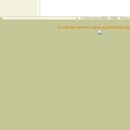
© Grioo.com 2024 - 2026 Tous d
Le site des femmes noires et métissées
Gr
|