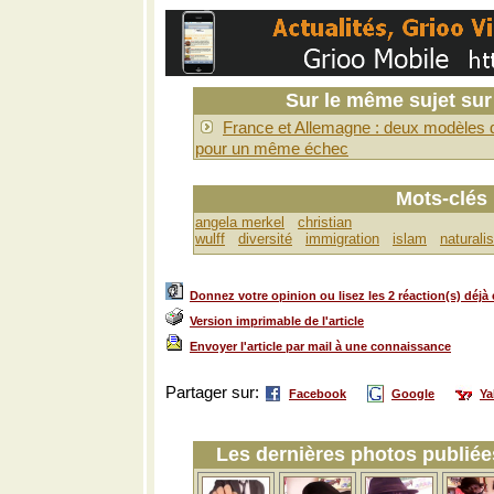
Sur le même sujet su
France et Allemagne : deux modèles d
pour un même échec
Mots-clés
angela merkel
christian
wulff
diversité
immigration
islam
naturali
Donnez votre opinion ou lisez les 2 réaction(s) déjà 
Version imprimable de l'article
Envoyer l'article par mail à une connaissance
Partager sur:
Facebook
Google
Y
Les dernières photos publiées