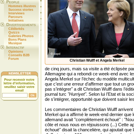
People
Hommes illustres
Success stories
Interviews
Parcours
Initiatives
Divertissements
Célébrités
Quizzs
Galeries Photos
Bons Plans
Musique
Interactif
Opinions
Conseils B2B
Forum
Christian Wulff et Angela Merkel
de cinq jours, mais sa visite a été éclipsée pa
Allemagne qui a rebondi ce week-end avec les
Angela Merkel sur l’échec du modèle multicult
Pour recevoir notre
lettre d'information,
que c’est une erreur d’affirmer que tout un gr
veuillez saisir votre
pas s’intégrer" a dit Christian Wulff dans l’édi
email
journal turc
"Hurriyet"
. Selon lui l’Etat et la soc
de s’intégrer, opportunité que doivent saisir le
Les commentaires de Christian Wulff arrivent
Merkel qui a affirmé le week-end dernier que l
allemand avait "complètement échoué" : "Nou
côte et nous nous en réjouissons (...) Cette 
échoué" disait la chancelière, qui ajoutait que