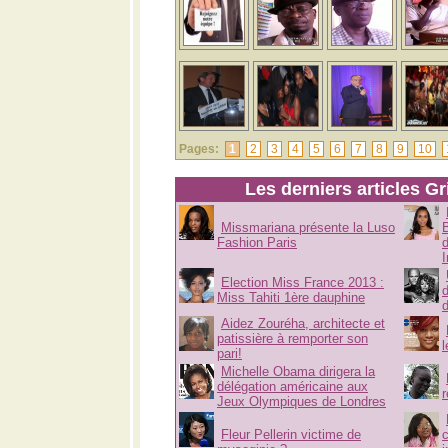
Pages:
1
2
3
4
5
6
7
8
9
10
Les derniers articles Gr
Missmariana présente la Luso
B
Fashion Paris
Election Miss France 2013 :
Miss Tahiti 1ère dauphine
Aidez Zouréha, architecte et
patissière à remporter son
pari!
Michelle Obama dirigera la
délégation américaine aux
Jeux Olympiques de Londres
Fleur Pellerin victime de
c