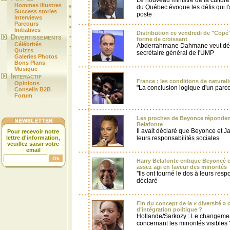
Le nouveau ministre de la cultur
Hommes illustres
du Québec évoque les défis qui l
Success stories
poste
Interviews
Parcours
Initiatives
Distribution ce vendredi de "Copé
Divertissements
forme de croissant
Célébrités
Abderrahmane Dahmane veut dén
Quizzs
secrétaire général de l'UMP
Galeries Photos
Bons Plans
Musique
Interactif
France : les conditions de natural
Opinions
"La conclusion logique d'un parco
Conseils B2B
Forum
Les proches de Beyonce répondent
Belafonte
Il avait déclaré que Beyonce et Ja
Pour recevoir notre
lettre d'information,
leurs responsabilités sociales
veuillez saisir votre
email
Harry Belafonte critique Beyoncé e
assez agi en faveur des minorités
''Ils ont tourné le dos à leurs respo
déclaré
Fin du concept de la « diversité 
d’intégration politique ?
Hollande/Sarkozy : Le changemen
concernant les minorités visibles 