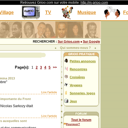
Retrouvez Grioo.com sur votre mobile:
http://m.grioo.com
Village
TV
Musique
F
RECHERCHER :
Sur Grioo.com
Sur Google
Qui sommes-nous ?
Petites annonces
Page(s):
1
2
3
4
5
>>
Rencontres
Croisières
emina 2013
bre''
Voyages
Lire l'article
Sonneries, logos
s importante du Front
Jeux
i Nicolas Sarkozy était
Lire l'article
Tout le forum
tés auxquelles sont
Pourquoi?