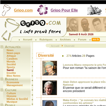
Grioo.com
Grioo Pour Elle
Samedi 8 Août 2026
Accueil
Rubriques
Archives
Forum
Accueil
Diversité
Actualités
News
News pays
Diversité
274
Articles
28
Pages
Afrique
Caraïbes
Monde
Société
Leonora Miano remporte le prix F
Sports
Pour son roman ''la saison de l'om
Santé
Insolite
Bloc Notes
Business
Alain Delon approuve la place trè
Economie
National
Management
Et pense que ce serait différent s
Culture
encore président
Culture
Histoire
Médias & Société
Maka Kotto : ''je connais les réali
Musique
confrontées les artistes''
People