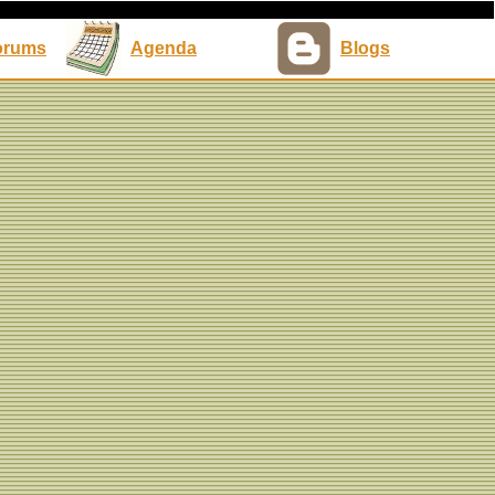
orums
Agenda
Blogs