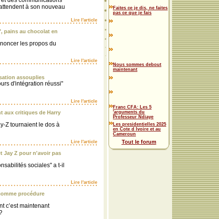
e et des communications
'attendent à son nouveau
Faites ce je dis, ne faites
pas ce que je fais
Lire l'article
", pains au chocolat en
oncer les propos du
Lire l'article
Nous sommes debout
maintenant
isation assouplies
urs d'intégration réussi"
Lire l'article
Franc CFA: Les 5
 aux critiques de Harry
'arguments du
Professeur Ndiaye
y-Z tournaient le dos à
Les presidentielles 2025
en Cote d Ivoire et au
Cameroun
Tout le forum
Lire l'article
t Jay Z pour n'avoir pas
nsabilités sociales" a t-il
Lire l'article
» comme procédure
t c’est maintenant
?