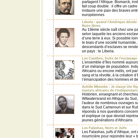
partagent l’Afrique. Bismarck, ins
fait coup double : il offre un cadre
instaure une paix des braves entr
européennes
Liberia : quand l'Amérique décide 
Noirs libres
Au 19ème siècle naît chez une pa
selon laquelle les anciens esclav
d’une terre à eux. Si possible loin
le biais d’une société humaniste, 
descendants d’esclaves se renden
un pays : le Liberia.
Les Caraïbes, fruits de l’esclavage 
L’ensemble d’îles nommé aujourd
d’un mélange de population. Ind
Africains ou encore métis, ont par
sang et la révolte, à la création d’
l’émancipation des hommes et d
Achille Mbembe : Je classe Um Ny
martyrs africains de l'indépendan
Historien, enseignant et chercheur
Witwatersrand en Afrique du Sud,
l'auteur de nombreux ouvrages su
dans le Sud Cameroun et sur Ru
répondu à nos questions concern
et explique ce que devrait représ
jeunes générations d'Africains
Les Falashas, Noirs et Juifs
Les Falashas, juifs d’Afrique, ont q
nourricière pour rejoindre leur « 