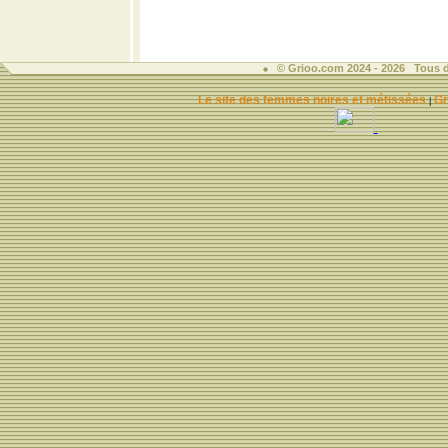
© Grioo.com 2024 - 2026 Tous d
Le site des femmes noires et métissées
Gr
|