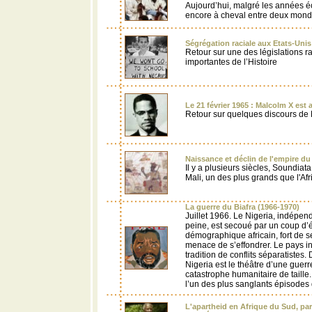
Aujourd’hui, malgré les années é
encore à cheval entre deux mond
Ségrégation raciale aux Etats-Unis
Retour sur une des législations ra
importantes de l’Histoire
Le 21 février 1965 : Malcolm X est
Retour sur quelques discours de
Naissance et déclin de l'empire du
Il y a plusieurs siècles, Soundiat
Mali, un des plus grands que l'Af
La guerre du Biafra (1966-1970)
Juillet 1966. Le Nigeria, indépen
peine, est secoué par un coup d’é
démographique africain, fort de s
menace de s’effondrer. Le pays in
tradition de conflits séparatistes
Nigeria est le théâtre d’une guerre
catastrophe humanitaire de taille.
l’un des plus sanglants épisodes d
L'apartheid en Afrique du Sud, parti