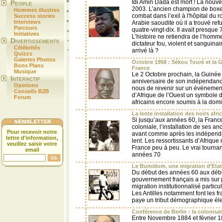
Idi Amin Dada est mort ! La nouve
People
2003. L’ancien champion de boxe 
Hommes illustres
combat dans l’exil à l'hôpital du 
Success stories
Interviews
Arabie saoudite où il a trouvé r
Parcours
quatre-vingt-dix. Il avait presque
Initiatives
L’histoire ne retiendra de l’homm
Divertissements
dictateur fou, violent et sanguin
Célébrités
arrivé là ?
Quizzs
Galeries Photos
Octobre 1958 : Sékou Touré et la G
Bons Plans
France
Musique
Le 2 Octobre prochain, la Guinée
Interactif
anniversaire de son indépendance
Opinions
nous de revenir sur un événement 
Conseils B2B
d’Afrique de l’Ouest un symbole d
Forum
africains encore soumis à la domi
La lente installation des noirs afr
Si jusqu’aux années 60, la Franc
coloniale, l’installation de ses a
Pour recevoir notre
avant comme après les indépend
lettre d'information,
lent. Les ressortissants d’Afrique 
veuillez saisir votre
France peu à peu. Le vrai tourna
email
années 70
Le Bumidom, une migration d’Etat
Du début des années 60 aux débu
gouvernement français a mis sur
migration institutionnalisé particu
Les Antilles notamment font les fra
paye un tribut démographique él
Conférence de Berlin : la colonisat
Entre Novembre 1884 et février 