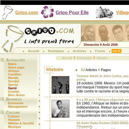
Grioo.com
Grioo Pour Elle
Villag
Dimanche 9 Août 2026
Accueil
Rubriques
Archives
Forum
Accueil
Rubriques
Histoire
Actualités
News
News pays
Histoire
62
Articles
4
Pages
Afrique
Caraïbes
Tommie Smith et John Carlos, ces a
Monde
poing
Société
16 octobre 1968. Mexico. Un po
Sports
ont marqué l’histoire du sport mais
Santé
lutte contre le racisme et la ségr
Insolite
Bloc Notes
Business
Il y a 50 ans, l’Afrique négociait 
Economie
En 1960, l’Afrique se libère et di
Management
indépendance. Retour sur un pro
soi et interroge encore, à l’heure o
Culture
cinquantenaire des indépendance
Culture
Histoire
Idi Amin Dada Oumee (1924-2003): l
Médias & Société
l'Ouganda
Musique