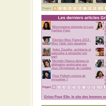
Pages:
1
2
3
4
5
6
7
8
9
10
Les derniers articles Gr
Missmariana présente la Luso
B
Fashion Paris
Election Miss France 2013 :
Miss Tahiti 1ère dauphine
Aidez Zouréha, architecte et
patissière à remporter son
pari!
Michelle Obama dirigera la
délégation américaine aux
Jeux Olympiques de Londres
Fleur Pellerin victime de
c
mysoginie ?
i
a
Pages
:
1
2
3
4
5
6
7
8
9
10
Grioo Pour Elle, le site des femmes n