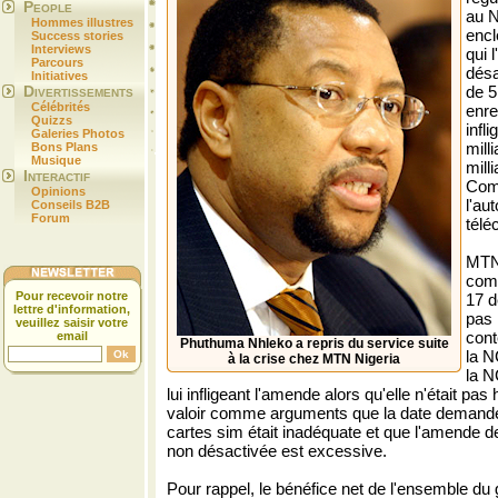
People
au N
Hommes illustres
encl
Success stories
Interviews
qui 
Parcours
désa
Initiatives
Divertissements
de 5
Célébrités
enre
Quizzs
infl
Galeries Photos
mill
Bons Plans
Musique
mill
Interactif
Com
Opinions
l'au
Conseils B2B
Forum
télé
MTN 
comm
Pour recevoir notre
17 d
lettre d'information,
pas 
veuillez saisir votre
cont
email
Phuthuma Nhleko a repris du service suite
la N
à la crise chez MTN Nigeria
la N
lui infligeant l'amende alors qu'elle n'était pas 
valoir comme arguments que la date demandée
cartes sim était inadéquate et que l'amende d
non désactivée est excessive.
Pour rappel, le bénéfice net de l'ensemble du