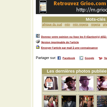
Mots-clés
afrique du sud
mtn
mtn nigeria
nigeria
ph
Donnez votre opinion ou lisez les 0 réaction(s) déjà 
Version imprimable de l'article
Envoyer l'article par mail à une connaissance
Partager sur:
Facebook
Google
Y
Les dernières photos publiées