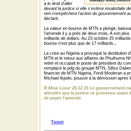
Adebayo Shittu, ministre
a le droit d'aller
devant la justice si elle s'estime insatisfaite d
rien n'empêchera l'action du gouvernement au
déclaré.
La valeur en bourse de MTN a plongé, baissa
l'amende il y a près de deux mois. A son plus
milliards de dollars. Au 23 octobre 25 milliar
bourse n'est plus que de 17 milliards...
La crise au Nigeria a provoqué la destitution d
MTN et le retour aux affaires de Phuthuma Nhle
retiré et occupait le poste de président du con
remplacé le pdg du groupe MTN, Sifiso Dabeng
financier de MTN Nigeria, Ferdi Moolman a pr
Michael Ikpoki, poussé à la démission après l
Mise à jour 26.12.15
Le gouvernement nig
attendre que la justice se prononce avan
de payer l'amende
Tweet