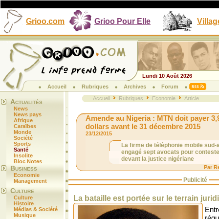
Grioo.com
Grioo Pour Elle
Villag
Lundi 10 Août 2026
Accueil
Rubriques
Archives
Forum
Accueil
Rubriques
Economie
Article
Actualités
News
News pays
Amende au Nigeria : MTN doit payer 3,9
Afrique
dollars avant le 31 décembre 2015
Caraïbes
Monde
23/12/2015
Société
Sports
La firme de téléphonie mobile sud-a
Santé
engagé sept avocats pour contester
Insolite
devant la justice nigériane
Bloc Notes
Business
Par R
Economie
Publicité
Management
Culture
La bataille est portée sur le terrain juri
Culture
Histoire
Entr
Médias & Société
Musique
régu