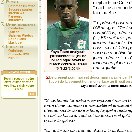
People
éléphants de Côte d'I
Hommes illustres
"machine allemande"
Success stories
face au Brésil :
Interviews
Parcours
Initiatives
"Le présent pour mo
Divertissements
l'Allemagne. C'est 
Célébrités
Quizzs
compétition, même f
Galeries Photos
(...) Elle sait faire 
Bons Plans
impressionnante. T
Musique
Interactif
bousculer et à boug
Opinions
Yaya Touré analysait
superbe machine bie
Conseils B2B
parfaitement le jeu de
jouer, même si ce n'
Forum
l'Allemagne avant le
tout est en place. La
match contre le Brésil
remarquable."
© reuters.co.uk
Le présent pour moi est désormais incarné par l
Pour recevoir notre
favori de la compétition, même face au Brésil en 
lettre d'information,
veuillez saisir votre
Yaya Touré avant la demi-finale B
email
"Si certaines formations se reposent sur un but
force d'une cohésion impeccable et implacable
chacun sait la course à faire, l'appel à réaliser
se fait au hasard. Tout est cadré.On voit qu'ils
épater la galerie.
"ça ne laisse pas trop de place à la fantaisie. 