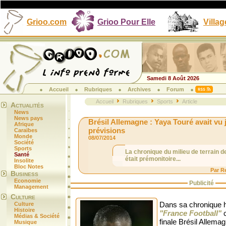
Grioo.com
Grioo Pour Elle
Villag
Samedi 8 Août 2026
Accueil
Rubriques
Archives
Forum
Accueil
Rubriques
Sports
Article
Actualités
News
News pays
Brésil Allemagne : Yaya Touré avait vu 
Afrique
prévisions
Caraïbes
Monde
08/07/2014
Société
Sports
La chronique du milieu de terrain 
Santé
était prémonitoire...
Insolite
Bloc Notes
Par R
Business
Economie
Publicité
Management
Culture
Dans sa chronique 
Culture
Histoire
"France Football"
c
Médias & Société
finale Brésil Allemag
Musique