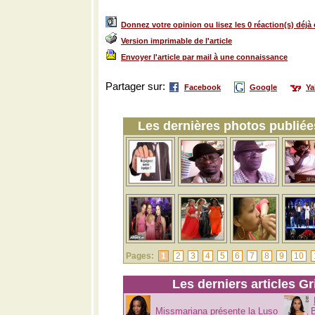
Donnez votre opinion ou lisez les 0 réaction(s) déjà 
Version imprimable de l'article
Envoyer l'article par mail à une connaissance
Partager sur:
Facebook
Google
Y
Les dernières photos publiées
Pages:
1
2
3
4
5
6
7
8
9
10
Les derniers articles Gr
Missmariana présente la Luso
B