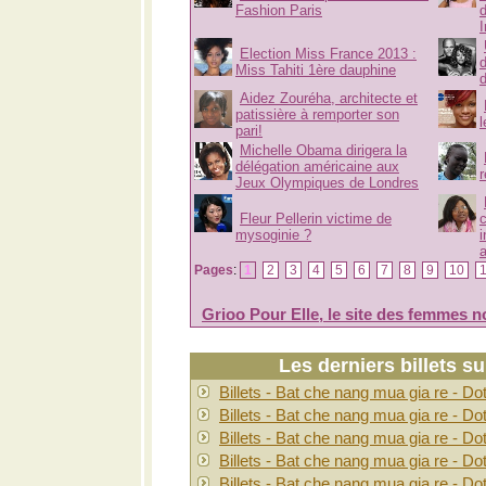
Fashion Paris
Election Miss France 2013 :
Miss Tahiti 1ère dauphine
Aidez Zouréha, architecte et
patissière à remporter son
pari!
Michelle Obama dirigera la
délégation américaine aux
Jeux Olympiques de Londres
Fleur Pellerin victime de
c
mysoginie ?
i
a
Pages
:
1
2
3
4
5
6
7
8
9
10
Grioo Pour Elle, le site des femmes n
Les derniers billets s
Billets - Bat che nang mua gia re - Do
Billets - Bat che nang mua gia re - Do
Billets - Bat che nang mua gia re - Do
Billets - Bat che nang mua gia re - Do
Billets - Bat che nang mua gia re - Do