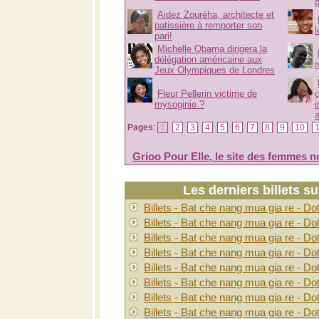
Aidez Zouréha, architecte et
patissière à remporter son
pari!
Michelle Obama dirigera la
délégation américaine aux
Jeux Olympiques de Londres
Fleur Pellerin victime de
c
mysoginie ?
i
a
Pages
:
1
2
3
4
5
6
7
8
9
10
Grioo Pour Elle, le site des femmes n
Les derniers billets s
Billets - Bat che nang mua gia re - Do
Billets - Bat che nang mua gia re - Do
Billets - Bat che nang mua gia re - Do
Billets - Bat che nang mua gia re - Do
Billets - Bat che nang mua gia re - Do
Billets - Bat che nang mua gia re - Do
Billets - Bat che nang mua gia re - Do
Billets - Bat che nang mua gia re - Do