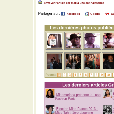
Envoyer l'article par mail à une connaissance
Partager sur:
Facebook
Google
Y
Les dernières photos publiées
Pages:
1
2
3
4
5
6
7
8
9
10
Les derniers articles Gr
Missmariana présente la Luso
B
Fashion Paris
Election Miss France 2013 :
Miss Tahiti 1ère dauphine