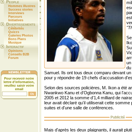
People
mi
Hommes illustres
es
Success stories
par
Interviews
Parcours
est
Initiatives
ven
Divertissements
"T
Célébrités
Quizzs
Galeries Photos
Se
Bons Plans
Ik
Musique
Interactif
Sui
Opinions
Vic
Conseils B2B
arr
Forum
un
du
Samuel. Ils ont tous deux comparu devant un 
pour y répondre de 19 chefs d'accusation d'e
Pour recevoir notre
lettre d'information,
veuillez saisir votre
Selon des sources policières, M. Ikon a été ar
email
Nwankwo Kanu et d'Ogbonna Kanu, qui l'accuse
2005 et 2012 la somme d'1,4 milliard de nairas
leur avait déclaré qu'il utiliserait cette somme 
suites et d'une salle de conférences.
Publicité
Mais d'après les deux plaignants, il aurait plu