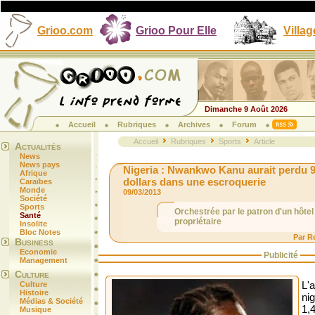
Grioo.com
Grioo Pour Elle
Villag
Dimanche 9 Août 2026
Accueil
Rubriques
Archives
Forum
Accueil
Rubriques
Sports
Article
Actualités
News
News pays
Nigeria : Nwankwo Kanu aurait perdu 9
Afrique
dollars dans une escroquerie
Caraïbes
Monde
09/03/2013
Société
Sports
Orchestrée par le patron d'un hôtel d
Santé
propriétaire
Insolite
Bloc Notes
Par R
Business
Economie
Publicité
Management
Culture
L'a
Culture
Histoire
ni
Médias & Société
1,4
Musique