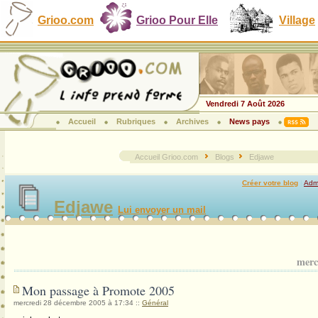
Grioo.com
Grioo Pour Elle
Village
Vendredi 7 Août 2026
Accueil
Rubriques
Archives
News pays
Accueil Grioo.com
Blogs
Edjawe
Créer votre blog
|
Admi
Edjawe
Lui envoyer un mail
merc
Mon passage à Promote 2005
mercredi 28 décembre 2005 à 17:34
::
Général