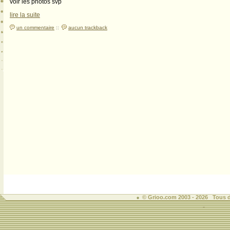
voir les photos svp
lire la suite
un commentaire
::
aucun trackback
© Grioo.com 2003 - 2026 Tous d